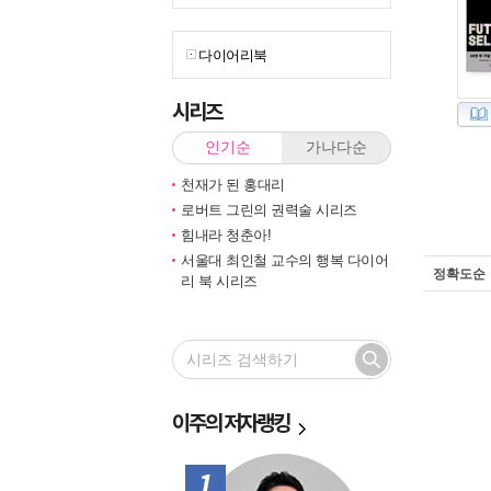
다이어리북
시리즈
인기순
가나다순
천재가 된 홍대리
로버트 그린의 권력술 시리즈
힘내라 청춘아!
서울대 최인철 교수의 행복 다이어
정확도순
리 북 시리즈
이주의
저자랭킹
1위