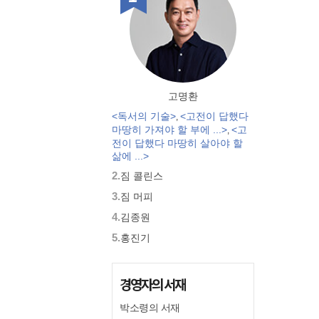
고명환
<독서의 기술>
<고전이 답했다
,
마땅히 가져야 할 부에 ...>
<고
,
전이 답했다 마땅히 살아야 할
삶에 ...>
2.
짐 콜린스
3.
짐 머피
4.
김종원
5.
홍진기
경영자의 서재
박소령의 서재