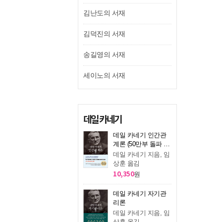
김난도의 서재
김덕진의 서재
송길영의 서재
세이노의 서재
데일 카네기
데일 카네기 인간관
계론 (50만부 돌파 초
판 무삭제 완역본)
데일 카네기 지음, 임
상훈 옮김
10,350
원
데일 카네기 자기관
리론
데일 카네기 지음, 임
상훈 옮김