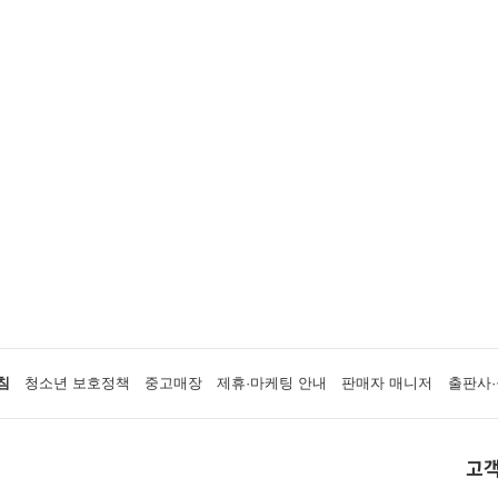
침
청소년 보호정책
중고매장
제휴·마케팅 안내
판매자 매니저
출판사·
고객