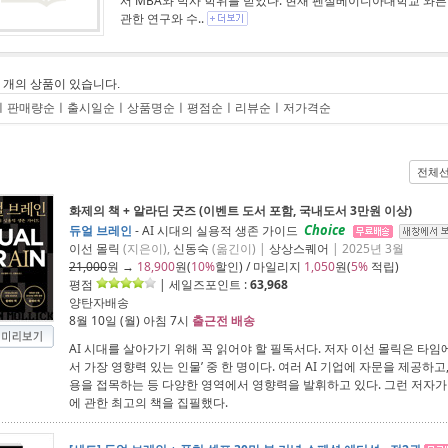
서 MBA와 박사 학위를 받았다. 현재 펜실베이니아대학교 와튼
관한 연구와 수..
2
개의 상품이 있습니다.
ㅣ
판매량순
ㅣ
출시일순
ㅣ
상품명순
ㅣ
평점순
ㅣ
리뷰순
ㅣ
저가격순
전체
화제의 책 + 알라딘 굿즈 (이벤트 도서 포함, 국내도서 3만원 이상)
Choice
듀얼 브레인
- AI 시대의 실용적 생존 가이드
이선 몰릭
(지은이),
신동숙
(옮긴이) |
상상스퀘어
| 2025년 3월
21,000
원 →
18,900
원(
10%
할인) / 마일리지
1,050
원(
5%
적립)
평점
| 세일즈포인트 :
63,968
양탄자배송
8월 10일 (월) 아침 7시
출근전 배송
AI 시대를 살아가기 위해 꼭 읽어야 할 필독서다. 저자 이선 몰릭은 타
서 가장 영향력 있는 인물’ 중 한 명이다. 여러 AI 기업에 자문을 제공하고
용을 접목하는 등 다양한 영역에서 영향력을 발휘하고 있다. 그런 저자가 
에 관한 최고의 책을 집필했다.