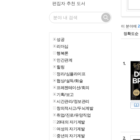
편집자 추천 도서
이 분야에
정확도순
성공
리더십
행복론
인간관계
1.
힐링
정리/심플라이프
협상/설득/화술
프레젠테이션/회의
기획/보고
시간관리/정보관리
창의적사고/두뇌계발
취업/진로/유망직업
20대의 자기계발
여성의 자기계발
중년의 자기계발
2.