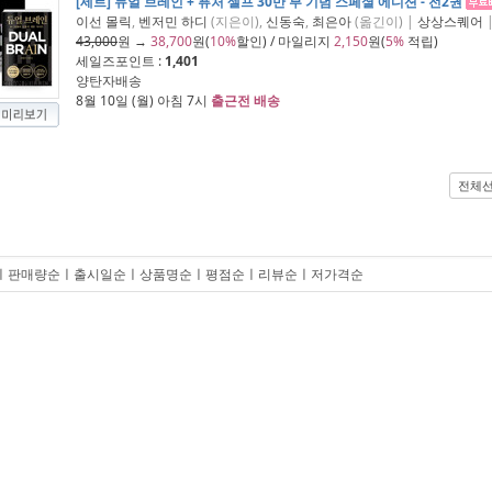
[세트] 듀얼 브레인 + 퓨처 셀프 30만 부 기념 스페셜 에디션 - 전2권
이선 몰릭
,
벤저민 하디
(지은이),
신동숙
,
최은아
(옮긴이) |
상상스퀘어
|
43,000
원 →
38,700
원(
10%
할인) / 마일리지
2,150
원(
5%
적립)
세일즈포인트 :
1,401
양탄자배송
8월 10일 (월) 아침 7시
출근전 배송
전체
ㅣ
판매량순
ㅣ
출시일순
ㅣ
상품명순
ㅣ
평점순
ㅣ
리뷰순
ㅣ
저가격순