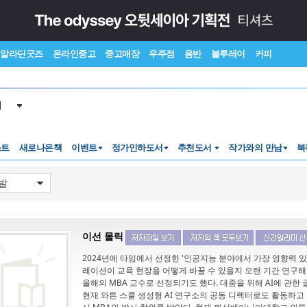
알라딘굿즈
온라인중고
중고매장
우주점
음반
블루레이
커피
서
스트
새로나온책
이벤트
정가인하도서
추천도서
작가와의 만남
북
이선 몰릭
2024년에 타임에서 선정한 '인공지능 분야에서 가장 영향력 있는
레이션이 교육 현장을 어떻게 바꿀 수 있을지 오랜 기간 연구해
올해의 MBA 교수로 선정되기도 했다. 대중을 위해 AI에 관한
현재 와튼 스쿨 생성형 AI 연구소의 공동 디렉터로도 활동하고 