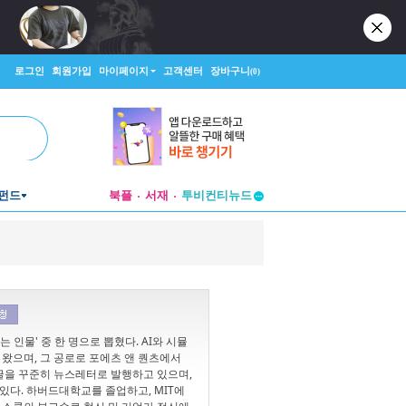
로그인
회원가입
마이페이지
고객센터
장바구니
(0)
펀드
북플
서재
투비컨티뉴드
창작플랫폼
투비컨티뉴드
 인물' 중 한 명으로 뽑혔다. AI와 시뮬
 왔으며, 그 공로로 포에츠 앤 퀀츠에서
 글을 꾸준히 뉴스레터로 발행하고 있으며,
있다. 하버드대학교를 졸업하고, MIT에