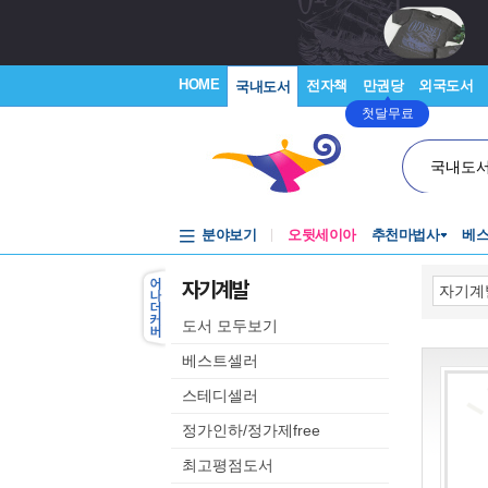
HOME
전자책
만권당
외국도서
국내도서
첫달무료
국내도
분야보기
오뒷세이아
추천마법사
베
자기계발
도서 모두보기
베스트셀러
스테디셀러
정가인하/정가제free
최고평점도서