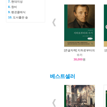
7.
현대지성
8.
창비
9.
펭귄클래식
10.
도서출판 숲
[큰글자책] 지하로부터의
[
수기
38,000
원
베스트셀러