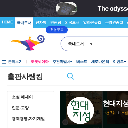
HOME
전자책
만권당
외국도서
알라딘굿즈
온라인중고
국내도서
첫달무료
국내도서
분야보기
오뒷세이아
추천마법사
베스트
새로나온책
이벤트
출판사랭킹
소설.에세이
현대지
인문.교양
고전 7위
l
브랜드
경제경영,자기계발