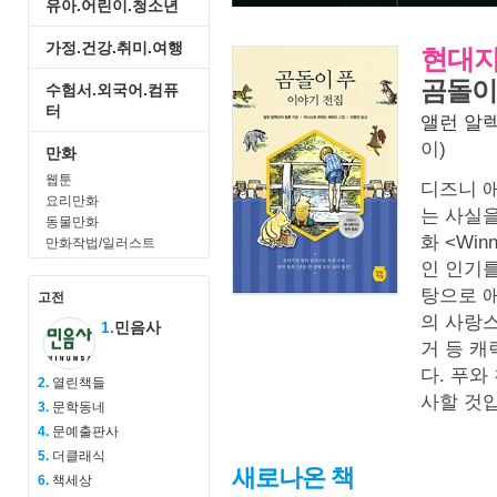
유아.어린이.청소년
가정.건강.취미.여행
현대지
곰돌이
수험서.외국어.컴퓨
터
앨런 알
이)
만화
웹툰
디즈니 
요리만화
는 사실을
동물만화
화 <Wi
만화작법/일러스트
인 인기를
탕으로 애
고전
의 사랑스
1.
민음사
거 등 
다. 푸와
2.
열린책들
사할 것
3.
문학동네
4.
문예출판사
5.
더클래식
새로나온 책
6.
책세상