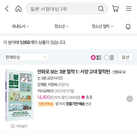
국내도서
청소년
청소년 철학
이 분야에
1,055
개의 상품이 있습니다.
옵션
만화로 보는 3분 철학 1 : 서양 고대 철학편
-
만화로 보
는 3분 교양 시리즈
김재훈
,
서정욱
(지은이)
카시오페아
|
2021년 07월
14,400
8.8
원 (10% 할인 / 800원)
밤 11시
잠들기전 배송
양탄자배송
변경
미리보기