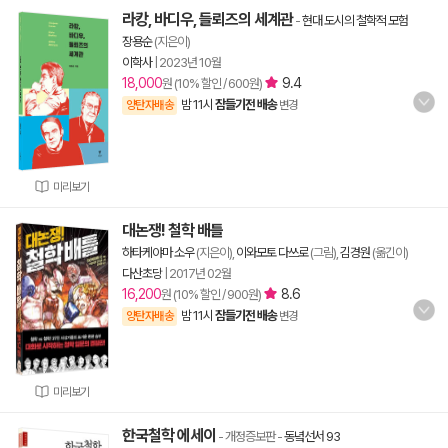
라캉, 바디우, 들뢰즈의 세계관
-
현대 도시의 철학적 모험
장용순
(지은이)
이학사
|
2023년 10월
18,000
9.4
원 (10% 할인 / 600원)
밤 11시
잠들기전 배송
양탄자배송
변경
미리보기
대논쟁! 철학 배틀
하타케야마 소우
(지은이),
이와모토 다쓰로
(그림),
김경원
(옮긴이)
다산초당
|
2017년 02월
16,200
8.6
원 (10% 할인 / 900원)
밤 11시
잠들기전 배송
양탄자배송
변경
미리보기
한국철학 에세이
- 개정증보판
-
동녘선서 93