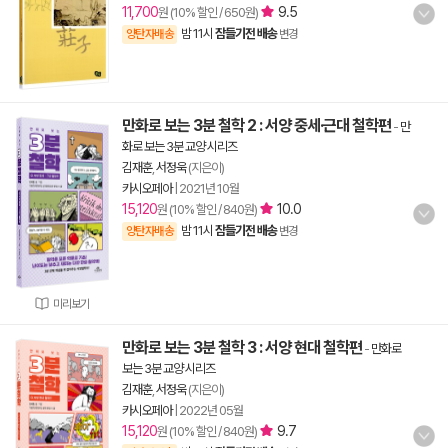
11,700
9.5
원 (10% 할인 / 650원)
밤 11시
잠들기전 배송
양탄자배송
변경
만화로 보는 3분 철학 2 : 서양 중세·근대 철학편
-
만
화로 보는 3분 교양 시리즈
김재훈
,
서정욱
(지은이)
카시오페아
|
2021년 10월
15,120
10.0
원 (10% 할인 / 840원)
밤 11시
잠들기전 배송
양탄자배송
변경
미리보기
만화로 보는 3분 철학 3 : 서양 현대 철학편
-
만화로
보는 3분 교양 시리즈
김재훈
,
서정욱
(지은이)
카시오페아
|
2022년 05월
15,120
9.7
원 (10% 할인 / 840원)