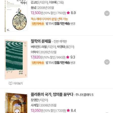
김교빈
(지은이),
이부록
(그림)
동녘
|
2008년 05월
13,500
8.9
원 (10% 할인 / 750원)
책소개페이지에서 분철 선택 가능
밤 11시
잠들기전 배송
양탄자배송
변경
철학의 문제들
- 전면 개역판
버트런드 러셀
(지은이),
박영태
(옮긴이)
이학사
|
2026년 02월
17,820
9.3
원 (10% 할인 / 990원)
밤 11시
잠들기전 배송
양탄자배송
변경
미리보기
플라톤의 국가, 정의를 꿈꾸다
-
주니어 클래식 5
장영란
(지은이)
사계절
|
2008년 05월
13,050
8.4
원 (10% 할인 / 720원)