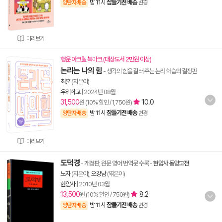
밤 11시
잠들기전 배송
양탄자배송
변경
미리보기
행운 아크릴 북마크 (대상도서 2만원 이상)
논리는 나의 힘
- 생각의 힘을 길러 주는 논리 학습의 결정판
최훈
(지은이)
우리학교
|
2024년 08월
31,500
10.0
원 (10% 할인 / 1,750원)
밤 11시
잠들기전 배송
양탄자배송
변경
미리보기
도덕경
- 개정판, 원문 영어 번역문 수록
-
현암사 동양고전
노자
(지은이),
오강남
(엮은이)
현암사
|
2010년 03월
13,500
8.2
원 (10% 할인 / 750원)
밤 11시
잠들기전 배송
양탄자배송
변경