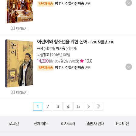
밤 11시
잠들기전 배송
양탄자배송
변경
미리보기
어린이와 청소년을 위한 논어
-
1218 보물창고 18
공자
(지은이),
박지숙
(엮은이)
보물창고
|
2016년 08월
14,220
10.0
원 (10% 할인 / 790원)
밤 11시
잠들기전 배송
양탄자배송
변경
미리보기
1
2
3
4
5
로그인
전체 메뉴
회사 소개
출판사 안내
PC 버전