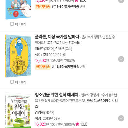
13,320
10.0
원 (10% 할인 / 740원)
밤 11시
잠들기전 배송
양탄자배송
변경
미리보기
플라톤, 이상 국가를 말하다
- 올바르게 행동하면 잘살 수
있어요?
-
고전으로 만나는 진짜 세상 1
이성주
(지은이),
신병근
(그림)
생각비행
|
2024년 11월
13,500
원 (10% 할인 / 750원)
밤 11시
잠들기전 배송
양탄자배송
변경
미리보기
청소년을 위한 철학 에세이
- 철학자 강영계 교수가 청소년
을 위해 쉽게 풀어쓴 철학에 관한 모든 것
-
해냄 청소년 에세이 시리
즈
강영계
(지은이)
해냄
|
2013년 03월
16,020
10.0
원 (10% 할인 / 890원)