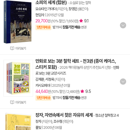
소피의 세계 (합본)
- 소설로 읽는 철학
요슈타인 가아더
(지은이),
장영은
(옮긴이)
현암사
|
2015년 12월
29,700
9.1
원 (10% 할인 / 1,650원)
밤 11시
잠들기전 배송
양탄자배송
변경
미리보기
만화로 보는 3분 철학 세트 - 전3권 (종이 케이스,
스티커 포함)
- 2026 책이랑놀자 상반기 추천도서 선정
-
만화
로 보는 3분 교양 시리즈
김재훈
,
서정욱
(지은이)
카시오페아
|
2025년 01월
44,640
9.5
원 (10% 할인 / 2,480원)
밤 11시
잠들기전 배송
양탄자배송
변경
미리보기
장자, 자연속에서 찾은 자유의 세계
-
청소년 철학창고 4
장자
(지은이),
조수형
(엮은이)
풀빛
|
2005년 06월