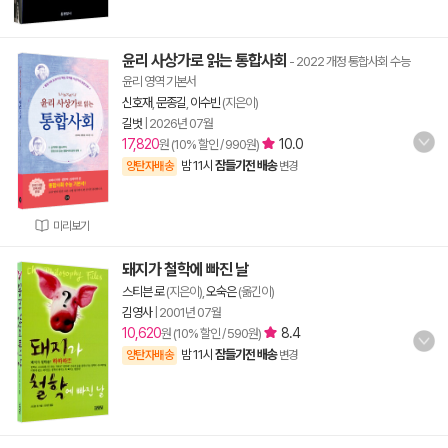
윤리 사상가로 읽는 통합사회
- 2022 개정 통합사회 수능
윤리 영역 기본서
신호재
,
문종길
,
이수빈
(지은이)
길벗
|
2026년 07월
17,820
10.0
원 (10% 할인 / 990원)
밤 11시
잠들기전 배송
양탄자배송
변경
미리보기
돼지가 철학에 빠진 날
스티븐 로
(지은이),
오숙은
(옮긴이)
김영사
|
2001년 07월
10,620
8.4
원 (10% 할인 / 590원)
밤 11시
잠들기전 배송
양탄자배송
변경