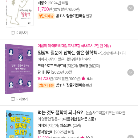
비룡소
|
2024년 10월
11,700
원 (10% 할인 / 650원)
밤 11시
잠들기전 배송
양탄자배송
변경
미리보기
여름의 색 에코백(대상도서 포함 국내도서 2만 원 이상)
일상의 질문에 답하는 짧은 철학책
- 인간관계부터 커리
어까지, 생각이 많은 나를 위한 철학 수업
크리스토프 크바르히
(지은이),
장혜경
(옮긴이)
갈매나무
|
2026년 06월
16,200
9.5
원 (10% 할인 / 900원)
밤 11시
잠들기전 배송
양탄자배송
변경
미리보기
먹는 것도 철학이 되나요?
- 논술 사고력을 키우는 10대들
의 엉뚱한 질문
-
10대를 위한 철학 큰 스푼 1
이지애
(지은이),
아소코민
(그림)
동아엠앤비
|
2025년 10월