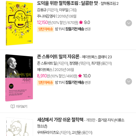
도덕을 위한 철학통조림 : 달콤한 맛
-
철학통조림 2
김용규
(지은이),
이우일
(그림)
주니어김영사
|
2016년 08월
12,150
9.0
원 (10% 할인 / 670원)
밤 11시
잠들기전 배송
양탄자배송
변경
존 스튜어트 밀의 자유론
-
메이트북스 클래식 23
존 스튜어트 밀
(지은이),
정영훈
(엮은이),
최기원
(옮긴이)
메이트북스
|
2025년 06월
8,910
10.0
원 (10% 할인 / 490원)
밤 11시
잠들기전 배송
양탄자배송
변경
미리보기
세상에서 가장 쉬운 철학책
- 개정판
-
즐거운 지식 (비룡소
청소년)
우에무라 미츠오
(지은이),
고선윤
(옮긴이)