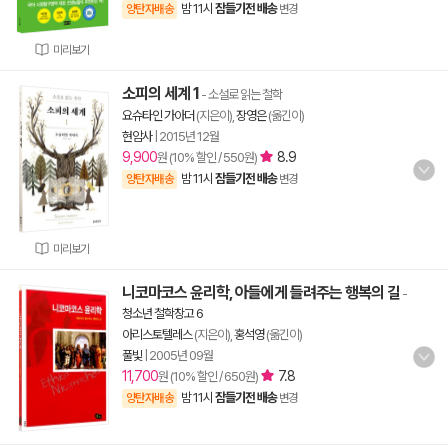
밤 11시
잠들기전 배송
양탄자배송
변경
미리보기
소피의 세계 1
- 소설로 읽는 철학
요슈타인 가아더
(지은이),
장영은
(옮긴이)
현암사
|
2015년 12월
9,900
8.9
원 (10% 할인 / 550원)
밤 11시
잠들기전 배송
양탄자배송
변경
미리보기
니코마코스 윤리학, 아들에게 들려주는 행복의 길
-
청소년 철학창고 6
아리스토텔레스
(지은이),
홍석영
(옮긴이)
풀빛
|
2005년 09월
11,700
7.8
원 (10% 할인 / 650원)
밤 11시
잠들기전 배송
양탄자배송
변경