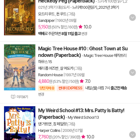
Heckedy Peg (Paperback)
- 느리게 100권 읽기_2
021년 3학기 대상도서
-
느리게100권읽기_2021년 3학기
오드리 우드
,
돈 우드
(그림)
Sandpiper
|
1992년 09월
5,150
10.0
원 (50% 할인 / 60원)
택배
로 주문하면
8월 11일 출고
변경
Magic Tree House #10 : Ghost Town at Su
ndown (Paperback)
-
Magic Tree House 매직트리
하우스 15
메리 폽 어즈번
,
살 머도카
(그림)
Random House
|
1997년 09월
4,880
7.0
원 (53% 할인 / 50원)
내일 (월) 아침 7시
출근전 배송
양탄자배송
썬데이 EXPRESS
변경
미리보기
My Weird School #13: Mrs. Patty Is Batty!
(Paperback)
-
My Weird School 13
댄 거트먼
,
짐 페일럿
(그림)
Harper Collins
|
2006년 07월
7,760
10.0
원 (20% 할인 / 390원)