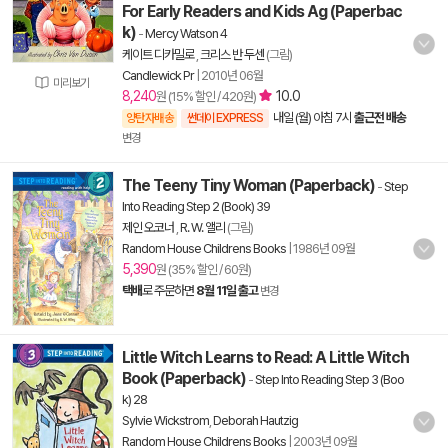
For Early Readers and Kids Ag (Paperbac
k)
-
Mercy Watson 4
케이트 디카밀로
,
크리스 반 두센
(그림)
Candlewick Pr
|
2010년 06월
미리보기
8,240
10.0
원 (15% 할인 / 420원)
내일 (월) 아침 7시
출근전 배송
양탄자배송
썬데이 EXPRESS
변경
The Teeny Tiny Woman (Paperback)
-
Step
Into Reading Step 2 (Book) 39
제인 오코너
,
R. W. 앨리
(그림)
Random House Childrens Books
|
1986년 09월
5,390
원 (35% 할인 / 60원)
택배
로 주문하면
8월 11일 출고
변경
Little Witch Learns to Read: A Little Witch
Book (Paperback)
-
Step Into Reading Step 3 (Boo
k) 28
Sylvie Wickstrom
,
Deborah Hautzig
Random House Childrens Books
|
2003년 09월