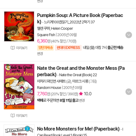
변경
Pumpkin Soup: A Picture Book (Paperbac
k)
-
느리게100권읽기_2022년 2학기 37
헬렌 쿠퍼
,
Helen Cooper
Square Fish
|
2005년 09월
6,360
원 (40% 할인 / 70원)
내일 (월) 아침 7시
출근전 배송
양탄자배송
썬데이 EXPRESS
미리보기
변경
Nate the Great and the Monster Mess (Pa
perback)
-
Nate the Great (Book) 22
마저리 와인먼 샤매트
(글),
마르크 시몽
(그림)
Random House
|
2001년 09월
7,760
10.0
원 (20% 할인 / 390원)
택배
로 주문하면
8월 11일 출고
변경
미리보기
No More Monsters for Me! (Paperback)
-
I
Can Read Book Level 1 (Book) 15