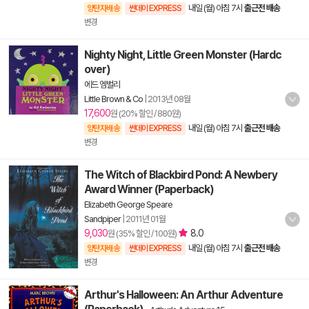
내일 (월) 아침 7시
출근전 배송
양탄자배송
썬데이 EXPRESS
변경
Nighty Night, Little Green Monster (Hardc
over)
에드 엠벌리
Little Brown & Co
|
2013년 08월
17,600
원 (20% 할인 / 880원)
내일 (월) 아침 7시
출근전 배송
양탄자배송
썬데이 EXPRESS
변경
The Witch of Blackbird Pond: A Newbery
Award Winner (Paperback)
Elizabeth George Speare
Sandpiper
|
2011년 01월
9,030
8.0
원 (35% 할인 / 100원)
내일 (월) 아침 7시
출근전 배송
양탄자배송
썬데이 EXPRESS
변경
Arthur's Halloween: An Arthur Adventure