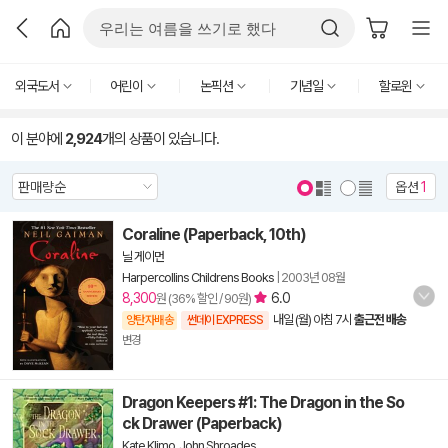
외국도서
어린이
논픽션
기념일
할로윈
이 분야에
2,924
개의 상품이 있습니다.
옵션
1
Coraline (Paperback, 10th)
닐 게이먼
Harpercollins Childrens Books
|
2003년 08월
8,300
6.0
원 (36% 할인 / 90원)
내일 (월) 아침 7시
출근전 배송
양탄자배송
썬데이 EXPRESS
변경
Dragon Keepers #1: The Dragon in the So
ck Drawer (Paperback)
Kate Klimo
,
John Shroades