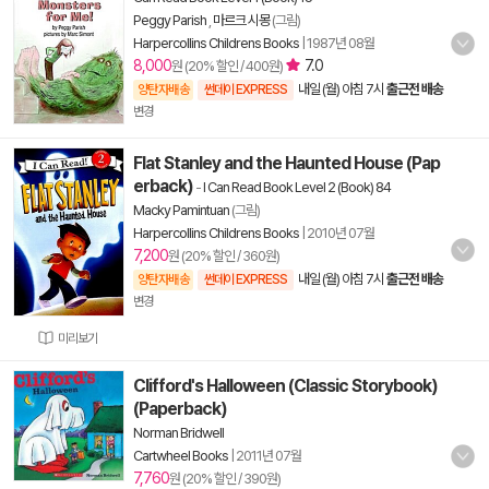
Peggy Parish
,
마르크 시몽
(그림)
Harpercollins Childrens Books
|
1987년 08월
8,000
7.0
원 (20% 할인 / 400원)
내일 (월) 아침 7시
출근전 배송
양탄자배송
썬데이 EXPRESS
변경
Flat Stanley and the Haunted House (Pap
erback)
-
I Can Read Book Level 2 (Book) 84
Macky Pamintuan
(그림)
Harpercollins Childrens Books
|
2010년 07월
7,200
원 (20% 할인 / 360원)
내일 (월) 아침 7시
출근전 배송
양탄자배송
썬데이 EXPRESS
변경
미리보기
Clifford's Halloween (Classic Storybook)
(Paperback)
Norman Bridwell
Cartwheel Books
|
2011년 07월
7,760
원 (20% 할인 / 390원)