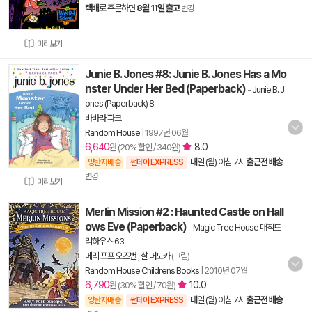
택배
로 주문하면
8월 11일 출고
변경
미리보기
Junie B. Jones #8: Junie B. Jones Has a Mo
nster Under Her Bed (Paperback)
-
Junie B. J
ones (Paperback) 8
바바라 파크
Random House
|
1997년 06월
6,640
8.0
원 (20% 할인 / 340원)
내일 (월) 아침 7시
출근전 배송
양탄자배송
썬데이 EXPRESS
변경
미리보기
Merlin Mission #2 : Haunted Castle on Hall
ows Eve (Paperback)
-
Magic Tree House 매직트
리하우스 63
메리 포프 오즈번
,
살 머도카
(그림)
Random House Childrens Books
|
2010년 07월
6,790
10.0
원 (30% 할인 / 70원)
내일 (월) 아침 7시
출근전 배송
양탄자배송
썬데이 EXPRESS