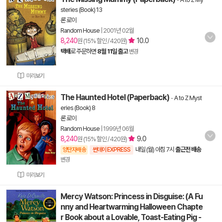
steries (Book) 13
론 로이
Random House
|
2001년 02월
8,240
10.0
원 (15% 할인 / 420원)
택배
로 주문하면
8월 11일 출고
변경
미리보기
The Haunted Hotel (Paperback)
-
A to Z Myst
eries (Book) 8
론 로이
Random House
|
1999년 06월
8,240
9.0
원 (15% 할인 / 420원)
내일 (월) 아침 7시
출근전 배송
양탄자배송
썬데이 EXPRESS
변경
미리보기
Mercy Watson: Princess in Disguise: (A Fu
nny and Heartwarming Halloween Chapte
r Book about a Lovable, Toast-Eating Pig -