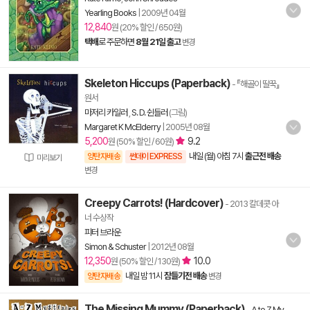
Yearling Books
|
2009년 04월
12,840
원 (20% 할인 / 650원)
택배
로 주문하면
8월 21일 출고
변경
Skeleton Hiccups (Paperback)
- 『해골이 딸꾹』
원서
마저리 카일러
,
S. D. 쉰들러
(그림)
Margaret K McElderry
|
2005년 08월
5,200
9.2
원 (50% 할인 / 60원)
내일 (월) 아침 7시
출근전 배송
양탄자배송
썬데이 EXPRESS
미리보기
변경
Creepy Carrots! (Hardcover)
- 2013 칼데콧 아
너 수상작
피터 브라운
Simon & Schuster
|
2012년 08월
12,350
10.0
원 (50% 할인 / 130원)
내일 밤 11시
잠들기전 배송
양탄자배송
변경
The Missing Mummy (Paperback)
-
A to Z My