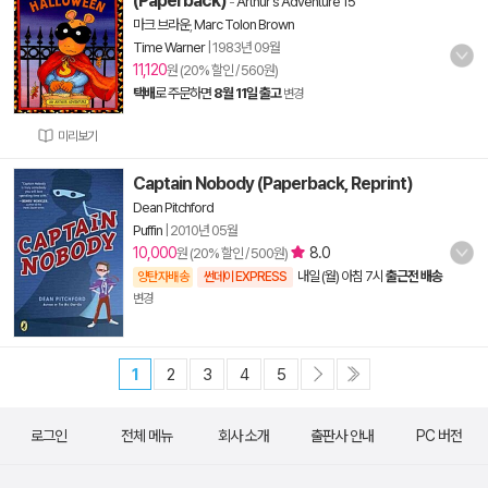
(Paperback)
-
Arthur's Adventure 15
마크 브라운
,
Marc Tolon Brown
Time Warner
|
1983년 09월
11,120
원 (20% 할인 / 560원)
택배
로 주문하면
8월 11일 출고
변경
미리보기
Captain Nobody (Paperback, Reprint)
Dean Pitchford
Puffin
|
2010년 05월
10,000
8.0
원 (20% 할인 / 500원)
내일 (월) 아침 7시
출근전 배송
양탄자배송
썬데이 EXPRESS
변경
1
2
3
4
5
로그인
전체 메뉴
회사 소개
출판사 안내
PC 버전