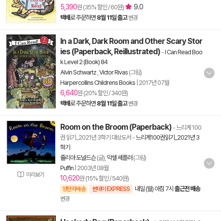
5,390
9.0
원 (35% 할인 / 60원)
택배
로 주문하면
8월 11일 출고
변경
In a Dark, Dark Room and Other Scary Stor
ies (Paperback, Reillustrated)
-
I Can Read Boo
k Level 2 (Book) 84
Alvin Schwartz
,
Victor Rivas
(그림)
Harpercollins Childrens Books
|
2017년 07월
6,640
원 (20% 할인 / 340원)
택배
로 주문하면
8월 11일 출고
변경
Room on the Broom (Paperback)
- 느리게 100
권 읽기_2021년 3학기 대상도서
-
느리게100권읽기_2021년 3
학기
줄리아 도널드슨
(글),
악셀 셰플러
(그림)
Puffin
|
2003년 08월
미리보기
10,620
원 (15% 할인 / 540원)
내일 (월) 아침 7시
출근전 배송
양탄자배송
썬데이 EXPRESS
변경