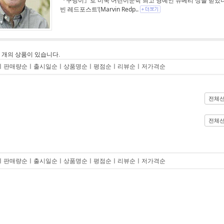
『구덩이』로 미국 어린이문학 최고 영예인 뉴베리 상을 받았다.
빈 레드포스트’(Marvin Redp..
0
개의 상품이 있습니다.
ㅣ
판매량순
ㅣ
출시일순
ㅣ
상품명순
ㅣ
평점순
ㅣ
리뷰순
ㅣ
저가격순
전체
전체
ㅣ
판매량순
ㅣ
출시일순
ㅣ
상품명순
ㅣ
평점순
ㅣ
리뷰순
ㅣ
저가격순