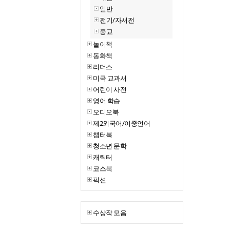
일반
전기/자서전
종교
놀이책
동화책
리더스
미국 교과서
어린이 사전
영어 학습
오디오북
제2외국어/이중언어
챕터북
청소년 문학
캐릭터
코스북
픽션
수상작 모음