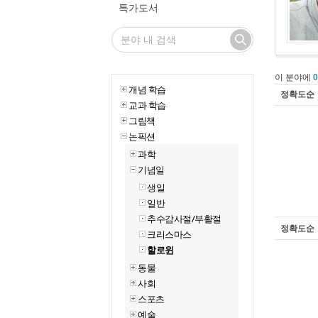
특가도서
이 분야에
개념 학습
정확도순
교과 학습
그림책
논픽션
과학
기념일
생일
일반
추수감사절/부활절
정확도순
크리스마스
할로윈
동물
사회
스포츠
예술