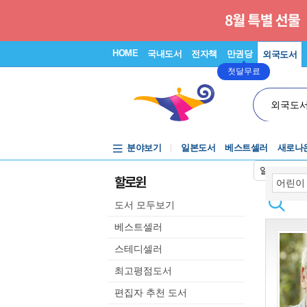
HOME
국내도서
전자책
만권당
외국도서
첫달무료
외국도
분야보기
일본도서
베스트셀러
새로나
일본어입력
할로윈
도서 모두보기
베스트셀러
스테디셀러
최고평점도서
편집자 추천 도서