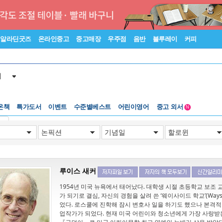
알라딘굿즈
온라인중고
중고매장
우주점
음반
블루레이
커피
서
온책
특가도서
이벤트
수준별베스트
어린이영어
중고 외서
N
Lexile®
5백원부터
기
수준별베스트
중고 외서
루이스 새커
1954년 미국 뉴욕에서 태어났다. 대학생 시절 초등학교 보
가 되기로 결심, 자신의 경험을 살려 쓴 ‘웨이사이드 학교’(Waysi
었다. 로스쿨에 진학해 잠시 변호사 일을 하기도 했으나 본격
업작가가 되었다. 현재 미국 어린이와 청소년에게 가장 사랑받는