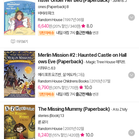
nster Under Her Bed (Paperback)
-
Junie B. J
ones (Paperback) 8
바바라 파크
Random House
|
1997년 06월
6,640
8.0
원 (20% 할인 / 340원)
내일 아침 7시
출근전 배송
양탄자배송
변경
미리보기
Merlin Mission #2 : Haunted Castle on Hall
ows Eve (Paperback)
-
Magic Tree House 매직트
리하우스 63
메리 포프 오즈번
,
살 머도카
(그림)
Random House Childrens Books
|
2010년 07월
6,790
10.0
원 (30% 할인 / 70원)
내일 아침 7시
출근전 배송
양탄자배송
변경
The Missing Mummy (Paperback)
-
A to Z My
steries (Book) 13
론 로이
Random House
|
2001년 02월
8,240
10.0
원 (15% 할인 / 420원)