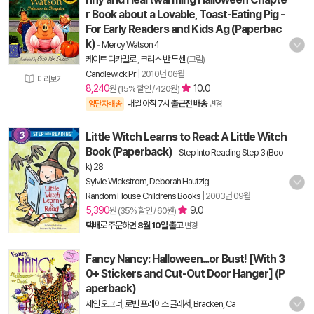
r Book about a Lovable, Toast-Eating Pig -
For Early Readers and Kids Ag (Paperbac
k)
-
Mercy Watson 4
케이트 디카밀로
,
크리스 반 두센
(그림)
Candlewick Pr
|
2010년 06월
미리보기
8,240
10.0
원 (15% 할인 / 420원)
내일 아침 7시
출근전 배송
양탄자배송
변경
Little Witch Learns to Read: A Little Witch
Book (Paperback)
-
Step Into Reading Step 3 (Boo
k) 28
Sylvie Wickstrom
,
Deborah Hautzig
Random House Childrens Books
|
2003년 09월
5,390
9.0
원 (35% 할인 / 60원)
택배
로 주문하면
8월 10일 출고
변경
Fancy Nancy: Halloween...or Bust! [With 3
0+ Stickers and Cut-Out Door Hanger] (P
aperback)
제인 오코너
,
로빈 프레이스 글래서
,
Bracken, Ca