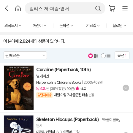
외국도서
어린이
논픽션
기념일
할로윈
이 분야에
2,924
개의 상품이 있습니다.
옵션
1
Coraline (Paperback, 10th)
닐 게이먼
Harpercollins Childrens Books
|
2003년 08월
8,300
6.0
원 (36% 할인 / 90원)
내일 아침 7시
출근전 배송
양탄자배송
변경
Skeleton Hiccups (Paperback)
- 『해골이 딸꾹』
원서
마저리 카일러
,
S. D. 쉰들러
(그림)