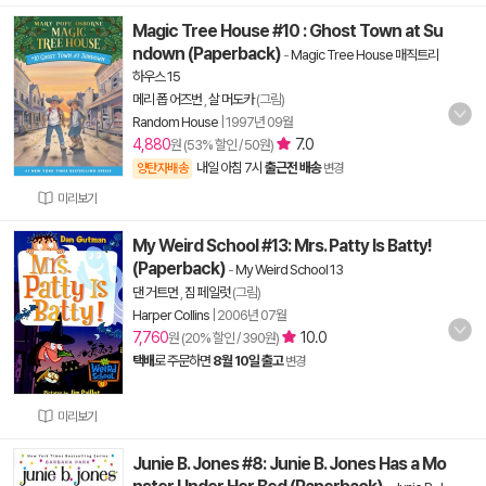
Magic Tree House #10 : Ghost Town at Su
ndown (Paperback)
-
Magic Tree House 매직트리
하우스 15
메리 폽 어즈번
,
살 머도카
(그림)
Random House
|
1997년 09월
4,880
7.0
원 (53% 할인 / 50원)
내일 아침 7시
출근전 배송
양탄자배송
변경
미리보기
My Weird School #13: Mrs. Patty Is Batty!
(Paperback)
-
My Weird School 13
댄 거트먼
,
짐 페일럿
(그림)
Harper Collins
|
2006년 07월
7,760
10.0
원 (20% 할인 / 390원)
택배
로 주문하면
8월 10일 출고
변경
미리보기
Junie B. Jones #8: Junie B. Jones Has a Mo