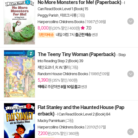
No More Monsters for Me! (Paperback)
-
I
Can Read Book Level 1 (Book) 15
Peggy Parish
,
마르크 시몽
(그림)
Harpercollins Childrens Books
|
1987년 08월
8,000
7.0
원 (20% 할인 / 400원)
내일 아침 7시
출근전 배송
양탄자배송
변경
The Teeny Tiny Woman (Paperback)
-
Step
Into Reading Step 2 (Book) 39
제인 오코너
,
R. W. 앨리
(그림)
Random House Childrens Books
|
1986년 09월
5,390
원 (35% 할인 / 60원)
택배
로 주문하면
8월 10일 출고
변경
Flat Stanley and the Haunted House (Pap
erback)
-
I Can Read Book Level 2 (Book) 84
Macky Pamintuan
(그림)
Harpercollins Childrens Books
|
2010년 07월
7,200
원 (20% 할인 / 360원)