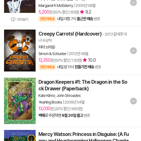
Margaret K McElderry
|
2005년 08월
5,200
9.2
원 (50% 할인 / 60원)
내일 아침 7시
출근전 배송
양탄자배송
변경
미리보기
Creepy Carrots! (Hardcover)
- 2013 칼데콧 아
너 수상작
피터 브라운
Simon & Schuster
|
2012년 08월
12,350
10.0
원 (50% 할인 / 130원)
내일 밤 11시
잠들기전 배송
양탄자배송
변경
Dragon Keepers #1: The Dragon in the So
ck Drawer (Paperback)
Kate Klimo
,
John Shroades
Yearling Books
|
2009년 04월
13,030
원 (20% 할인 / 660원)
택배
로 주문하면
8월 20일 출고
변경
Mercy Watson: Princess in Disguise: (A Fu
nny and Heartwarming Halloween Chapte