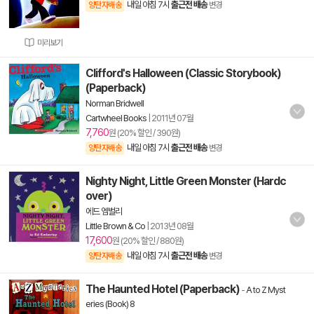
내일 아침 7시
출근전 배송
양탄자배송
변경
미리보기
Clifford's Halloween (Classic Storybook)
(Paperback)
Norman Bridwell
Cartwheel Books
|
2011년 07월
7,760
원 (20% 할인 / 390원)
내일 아침 7시
출근전 배송
양탄자배송
변경
Nighty Night, Little Green Monster (Hardc
over)
에드 엠벌리
Little Brown & Co
|
2013년 08월
17,600
원 (20% 할인 / 880원)
내일 아침 7시
출근전 배송
양탄자배송
변경
The Haunted Hotel (Paperback)
-
A to Z Myst
eries (Book) 8