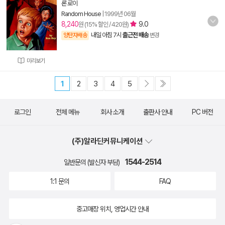
론 로이
Random House
|
1999년 06월
8,240
9.0
원 (15% 할인 / 420원)
내일 아침 7시
출근전 배송
양탄자배송
변경
미리보기
1
2
3
4
5
로그인
전체 메뉴
회사 소개
출판사 안내
PC 버전
(주)알라딘커뮤니케이션
1544-2514
일반문의 (발신자 부담)
1:1 문의
FAQ
중고매장 위치, 영업시간 안내