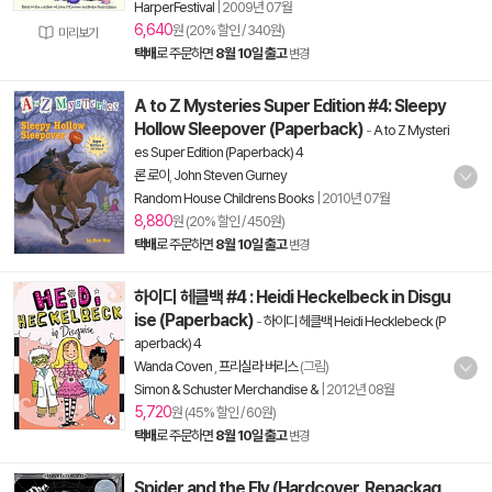
HarperFestival
|
2009년 07월
6,640
원 (20% 할인 / 340원)
미리보기
택배
로 주문하면
8월 10일 출고
변경
A to Z Mysteries Super Edition #4: Sleepy
Hollow Sleepover (Paperback)
-
A to Z Mysteri
es Super Edition (Paperback) 4
론 로이
,
John Steven Gurney
Random House Childrens Books
|
2010년 07월
8,880
원 (20% 할인 / 450원)
택배
로 주문하면
8월 10일 출고
변경
하이디 헤클백 #4 : Heidi Heckelbeck in Disgu
ise (Paperback)
-
하이디 헤클백 Heidi Hecklebeck (P
aperback) 4
Wanda Coven
,
프리실라 버리스
(그림)
Simon & Schuster Merchandise &
|
2012년 08월
5,720
원 (45% 할인 / 60원)
택배
로 주문하면
8월 10일 출고
변경
Spider and the Fly (Hardcover, Repackag