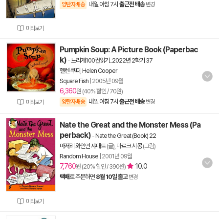
내일 아침 7시
출근전 배송
양탄자배송
변경
미리보기
Pumpkin Soup: A Picture Book (Paperbac
k)
-
느리게100권읽기_2022년 2학기 37
헬렌 쿠퍼
,
Helen Cooper
Square Fish
|
2005년 09월
6,360
원 (40% 할인 / 70원)
내일 아침 7시
출근전 배송
양탄자배송
변경
미리보기
Nate the Great and the Monster Mess (Pa
perback)
-
Nate the Great (Book) 22
마저리 와인먼 샤매트
(글),
마르크 시몽
(그림)
Random House
|
2001년 09월
7,760
10.0
원 (20% 할인 / 390원)
택배
로 주문하면
8월 10일 출고
변경
미리보기