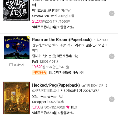
e)
메리 호위트
,
토니 디털리치
(그림)
Simon & Schuster
|
2002년 10월
21,200
원 (20% 할인 / 1,060원)
택배
로 주문하면
8월 10일 출고
변경
Room on the Broom (Paperback)
- 느리게 100
권 읽기_2021년 3학기 대상도서
-
느리게100권읽기_2021년 3
학기
줄리아 도널드슨
(글),
악셀 셰플러
(그림)
Puffin
|
2003년 08월
미리보기
10,620
원 (15% 할인 / 540원)
내일 아침 7시
출근전 배송
양탄자배송
변경
Heckedy Peg (Paperback)
- 느리게 100권 읽기_2
021년 3학기 대상도서
-
느리게100권읽기_2021년 3학기
오드리 우드
,
돈 우드
(그림)
Sandpiper
|
1992년 09월
5,150
10.0
원 (50% 할인 / 60원)
택배
로 주문하면
8월 10일 출고
변경