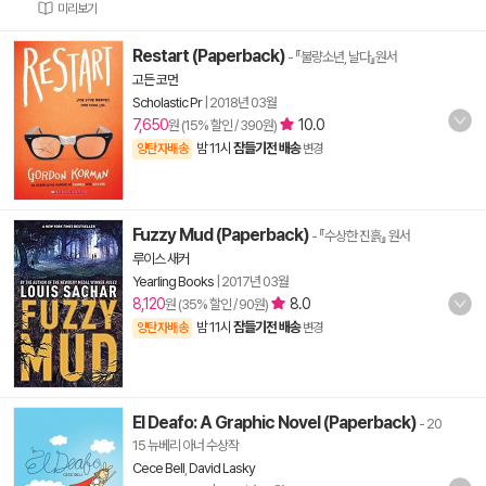
미리보기
Restart (Paperback)
- 『불량소년, 날다』원서
고든 코먼
Scholastic Pr
|
2018년 03월
7,650
10.0
원 (15% 할인 / 390원)
밤 11시
잠들기전 배송
양탄자배송
변경
Fuzzy Mud (Paperback)
- 『수상한 진흙』 원서
루이스 새커
Yearling Books
|
2017년 03월
8,120
8.0
원 (35% 할인 / 90원)
밤 11시
잠들기전 배송
양탄자배송
변경
El Deafo: A Graphic Novel (Paperback)
- 20
15 뉴베리 아너 수상작
Cece Bell
,
David Lasky