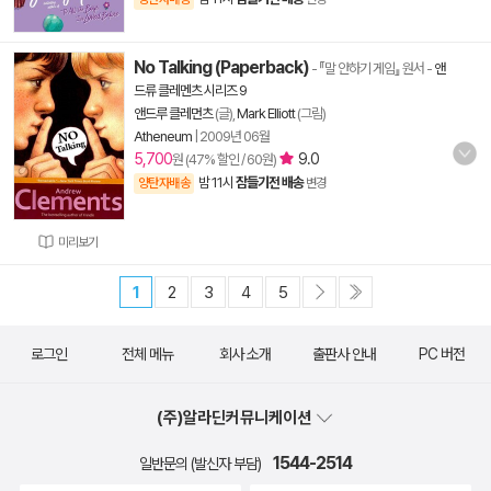
No Talking (Paperback)
- 『말 안하기 게임』 원서
-
앤
드류 클레멘츠 시리즈 9
앤드루 클레먼츠
(글),
Mark Elliott
(그림)
Atheneum
|
2009년 06월
5,700
9.0
원 (47% 할인 / 60원)
밤 11시
잠들기전 배송
양탄자배송
변경
미리보기
1
2
3
4
5
로그인
전체 메뉴
회사 소개
출판사 안내
PC 버전
(주)알라딘커뮤니케이션
1544-2514
일반문의 (발신자 부담)