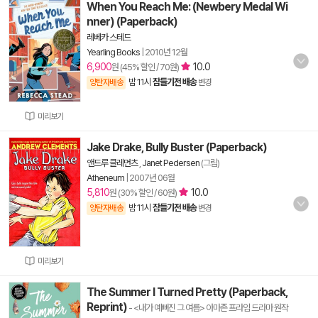
When You Reach Me: (Newbery Medal Wi
nner) (Paperback)
레베카 스테드
Yearling Books
|
2010년 12월
6,900
10.0
원 (45% 할인 / 70원)
밤 11시
잠들기전 배송
양탄자배송
변경
미리보기
Jake Drake, Bully Buster (Paperback)
앤드루 클레먼츠
,
Janet Pedersen
(그림)
Atheneum
|
2007년 06월
5,810
10.0
원 (30% 할인 / 60원)
밤 11시
잠들기전 배송
양탄자배송
변경
미리보기
The Summer I Turned Pretty (Paperback,
Reprint)
- <내가 예뻐진 그 여름> 아마존 프라임 드라마 원작