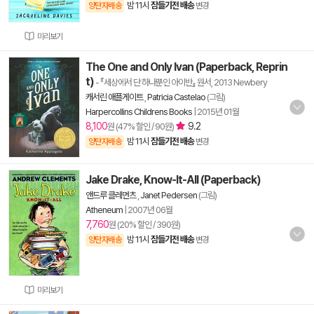
밤 11시
잠들기전 배송
양탄자배송
변경
미리보기
The One and Only Ivan (Paperback, Reprin
t)
- 『세상에서 단 하나뿐인 아이반』 원서, 2013 Newbery
캐서린 애플게이트
,
Patricia Castelao
(그림)
Harpercollins Childrens Books
|
2015년 01월
8,100
9.2
원 (47% 할인 / 90원)
밤 11시
잠들기전 배송
양탄자배송
변경
Jake Drake, Know-It-All (Paperback)
앤드루 클레먼츠
,
Janet Pedersen
(그림)
Atheneum
|
2007년 06월
7,760
원 (20% 할인 / 390원)
밤 11시
잠들기전 배송
양탄자배송
변경
미리보기