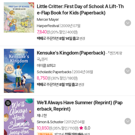
Little Critter: First Day of School: A Lift-Th
e-Flap Book for Kids (Paperback)
Mercer Mayer
HarperFestival
|
2009년 07월
7,840
원 (20% 할인 / 400원)
택배
로 주문하면
8월 14일 출고
변경
Kensuke's Kingdom (Paperback)
- 『켄즈케 왕
국』원서
마이클 모퍼고
Scholastic Paperbacks
|
2004년 06월
8,750
원 (30% 할인 / 180원)
택배
로 주문하면
8월 11일 출고
변경
We'll Always Have Summer (Reprint) (Pap
erback, Reprint)
제니 한
Simon & Schuster
|
2012년 04월
10,850
8.0
원 (35% 할인 / 110원)
밤 11시
잠들기전 배송
양탄자배송
변경