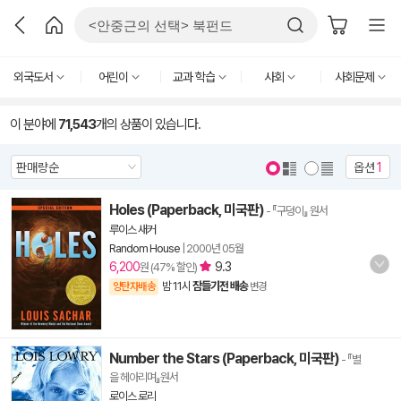
외국도서
어린이
교과 학습
사회
사회문제
이 분야에
71,543
개의 상품이 있습니다.
옵션
1
Holes (Paperback, 미국판)
- 『구덩이』 원서
루이스 새커
Random House
|
2000년 05월
6,200
9.3
원 (47% 할인)
밤 11시
잠들기전 배송
양탄자배송
변경
Number the Stars (Paperback, 미국판)
- 『별
을 헤아리며』원서
로이스 로리