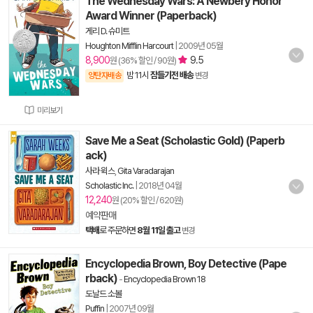
The Wednesday Wars: A Newbery Honor
Award Winner (Paperback)
게리 D. 슈미트
Houghton Mifflin Harcourt
|
2009년 05월
8,900
9.5
원 (36% 할인 / 90원)
밤 11시
잠들기전 배송
양탄자배송
변경
미리보기
Save Me a Seat (Scholastic Gold) (Paperb
ack)
사라 윅스
,
Gita Varadarajan
Scholastic Inc.
|
2018년 04월
12,240
원 (20% 할인 / 620원)
예약판매
택배
로 주문하면
8월 11일 출고
변경
Encyclopedia Brown, Boy Detective (Pape
rback)
-
Encyclopedia Brown 18
도날드 소볼
Puffin
|
2007년 09월