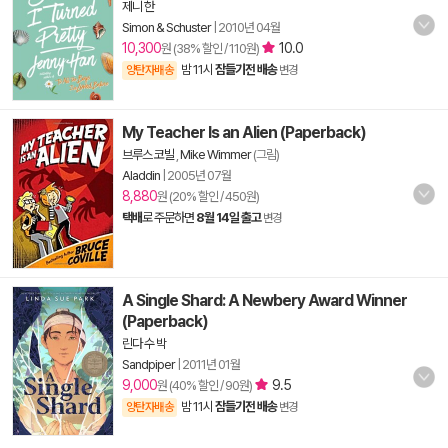
제니 한
Simon & Schuster
|
2010년 04월
10,300
10.0
원 (38% 할인 / 110원)
밤 11시
잠들기전 배송
양탄자배송
변경
My Teacher Is an Alien (Paperback)
브루스 코빌
,
Mike Wimmer
(그림)
Aladdin
|
2005년 07월
8,880
원 (20% 할인 / 450원)
택배
로 주문하면
8월 14일 출고
변경
A Single Shard: A Newbery Award Winner
(Paperback)
린다 수 박
Sandpiper
|
2011년 01월
9,000
9.5
원 (40% 할인 / 90원)
밤 11시
잠들기전 배송
양탄자배송
변경