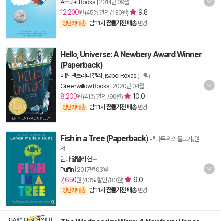
Amulet Books
|
2014년 09월
12,200
9.8
원 (45% 할인 / 130원)
밤 11시
잠들기전 배송
양탄자배송
변경
Hello, Universe: A Newbery Award Winner
(Paperback)
에린 엔트라다 켈리
,
Isabel Roxas
(그림)
Greenwillow Books
|
2020년 04월
8,200
10.0
원 (41% 할인 / 90원)
밤 11시
잠들기전 배송
양탄자배송
변경
Fish in a Tree (Paperback)
- 『나무 위의 물고기』원
서
린다 멀랠리 헌트
Puffin
|
2017년 03월
7,650
9.0
원 (43% 할인 / 80원)
밤 11시
잠들기전 배송
양탄자배송
변경