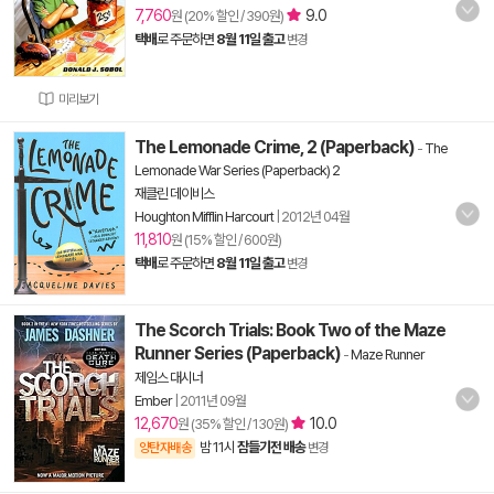
7,760
9.0
원 (20% 할인 / 390원)
택배
로 주문하면
8월 11일 출고
변경
미리보기
The Lemonade Crime, 2 (Paperback)
-
The
Lemonade War Series (Paperback) 2
재클린 데이비스
Houghton Mifflin Harcourt
|
2012년 04월
11,810
원 (15% 할인 / 600원)
택배
로 주문하면
8월 11일 출고
변경
The Scorch Trials: Book Two of the Maze
Runner Series (Paperback)
-
Maze Runner
제임스 대시너
Ember
|
2011년 09월
12,670
10.0
원 (35% 할인 / 130원)
밤 11시
잠들기전 배송
양탄자배송
변경