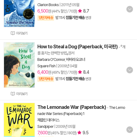
Clarion Books
|
2011년 05월
6,500
8.7
원 (44% 할인 / 70원)
밤 11시
잠들기전 배송
양탄자배송
변경
미리보기
How to Steal a Dog (Paperback, 미국판)
- 『개
를 훔치는 완벽한 방법』원서
Barbara O'Connor
,
바바라 오코너
Square Fish
|
2009년 04월
6,400
8.4
원 (49% 할인 / 70원)
밤 11시
잠들기전 배송
양탄자배송
변경
미리보기
The Lemonade War (Paperback)
-
The Lemo
nade War Series (Paperback) 1
재클린 데이비스
Sandpiper
|
2009년 05월
7,600
9.5
원 (45% 할인 / 80원)