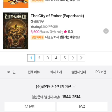
양탄자배송
변경
The City of Ember (Paperback)
잔 뒤프라우
Yearling
|
2004년 05월
6,500
9.0
원 (48% 할인 / 70원)
내일 밤 11시
잠들기전 배송
양탄자배송
변경
1
2
3
4
5
로그인
전체 메뉴
회사 소개
출판사 안내
PC 버전
(주)알라딘커뮤니케이션
1544-2514
일반문의 (발신자 부담)
1:1 문의
FAQ