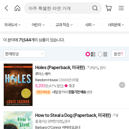
외국도서
어린이
교과 학습
사회
사회문제
이 분야에
71,544
개의 상품이 있습니다.
옵션
1
Holes (Paperback, 미국판)
- 『구덩이』 원서
루이스 새커
Random House
|
2000년 05월
6,200
9.3
원 (47% 할인)
내일 밤 11시
잠들기전 배송
양탄자배송
변경
How to Steal a Dog (Paperback, 미국판)
- 『개
를 훔치는 완벽한 방법』원서
Barbara O'Connor
,
바바라 오코너