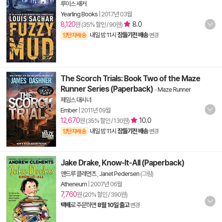
루이스 새커
Yearling Books
|
2017년 03월
8,120
8.0
원 (35% 할인 / 90원)
내일 밤 11시
잠들기전 배송
양탄자배송
변경
The Scorch Trials: Book Two of the Maze
Runner Series (Paperback)
-
Maze Runner
제임스 대시너
Ember
|
2011년 09월
12,670
10.0
원 (35% 할인 / 130원)
내일 밤 11시
잠들기전 배송
양탄자배송
변경
Jake Drake, Know-It-All (Paperback)
앤드루 클레먼츠
,
Janet Pedersen
(그림)
Atheneum
|
2007년 06월
7,760
원 (20% 할인 / 390원)
택배
로 주문하면
8월 10일 출고
변경