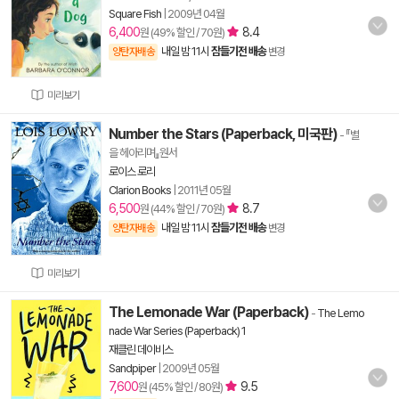
Square Fish
|
2009년 04월
6,400
8.4
원 (49% 할인 / 70원)
내일 밤 11시
잠들기전 배송
양탄자배송
변경
미리보기
Number the Stars (Paperback, 미국판)
- 『별
을 헤아리며』원서
로이스 로리
Clarion Books
|
2011년 05월
6,500
8.7
원 (44% 할인 / 70원)
내일 밤 11시
잠들기전 배송
양탄자배송
변경
미리보기
The Lemonade War (Paperback)
-
The Lemo
nade War Series (Paperback) 1
재클린 데이비스
Sandpiper
|
2009년 05월
7,600
9.5
원 (45% 할인 / 80원)