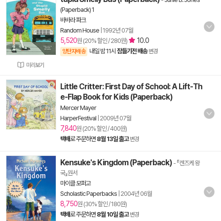
(Paperback) 1
바바라 파크
Random House
|
1992년 07월
5,520
10.0
원 (20% 할인 / 280원)
내일 밤 11시
잠들기전 배송
양탄자배송
변경
미리보기
Little Critter: First Day of School: A Lift-Th
e-Flap Book for Kids (Paperback)
Mercer Mayer
HarperFestival
|
2009년 07월
7,840
원 (20% 할인 / 400원)
택배
로 주문하면
8월 13일 출고
변경
Kensuke's Kingdom (Paperback)
- 『켄즈케 왕
국』원서
마이클 모퍼고
Scholastic Paperbacks
|
2004년 06월
8,750
원 (30% 할인 / 180원)
택배
로 주문하면
8월 10일 출고
변경