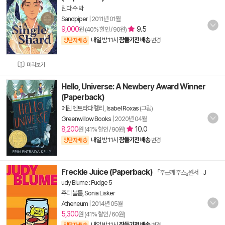
린다 수 박
Sandpiper
|
2011년 01월
9,000
9.5
원 (40% 할인 / 90원)
내일 밤 11시
잠들기전 배송
양탄자배송
변경
미리보기
Hello, Universe: A Newbery Award Winner
(Paperback)
에린 엔트라다 켈리
,
Isabel Roxas
(그림)
Greenwillow Books
|
2020년 04월
8,200
10.0
원 (41% 할인 / 90원)
내일 밤 11시
잠들기전 배송
양탄자배송
변경
Freckle Juice (Paperback)
- 『주근깨 주스』원서
-
J
udy Blume : Fudge 5
주디 블룸
,
Sonia Lisker
Atheneum
|
2014년 05월
5,300
원 (41% 할인 / 60원)
내일 밤 11시
잠들기전 배송