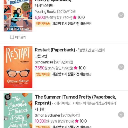
레베카 스테드
Yearling Books
|
2010년 12월
6,900
10.0
원 (45% 할인 / 70원)
내일 밤 11시
잠들기전 배송
양탄자배송
변경
미리보기
Restart (Paperback)
- 『불량소년, 날다』원서
고든 코먼
Scholastic Pr
|
2018년 03월
7,650
10.0
원 (15% 할인 / 390원)
내일 밤 11시
잠들기전 배송
양탄자배송
변경
The Summer I Turned Pretty (Paperback,
Reprint)
- <내가 예뻐진 그 여름> 아마존 프라임 드라마 원작
제니 한
Simon & Schuster
|
2010년 04월
10,300
10.0
원 (38% 할인 / 110원)
내일 밤 11시
잠들기전 배송
양탄자배송
변경