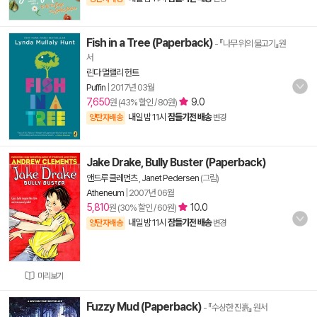
Fish in a Tree (Paperback)
- 『나무 위의 물고기』원
서
린다 멀랠리 헌트
Puffin
|
2017년 03월
7,650
9.0
원 (43% 할인 / 80원)
내일 밤 11시
잠들기전 배송
양탄자배송
변경
Jake Drake, Bully Buster (Paperback)
앤드루 클레먼츠
,
Janet Pedersen
(그림)
Atheneum
|
2007년 06월
5,810
10.0
원 (30% 할인 / 60원)
내일 밤 11시
잠들기전 배송
양탄자배송
변경
미리보기
Fuzzy Mud (Paperback)
- 『수상한 진흙』 원서