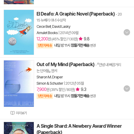
El Deafo: A Graphic Novel (Paperback)
- 20
15 뉴베리 아너 수상작
Cece Bell
,
David Lasky
Amulet Books
|
2014년 09월
12,200
9.8
원 (45% 할인 / 130원)
내일 밤 11시
잠들기전 배송
양탄자배송
변경
Out of My Mind (Paperback)
- 『안녕 내 뻐끔거리
는 단어들』 원서
Sharon M. Draper
Simon & Schuster
|
2012년 05월
7,900
9.3
원 (39% 할인 / 80원)
내일 밤 11시
잠들기전 배송
양탄자배송
변경
미리보기
A Single Shard: A Newbery Award Winner
(Paperback)