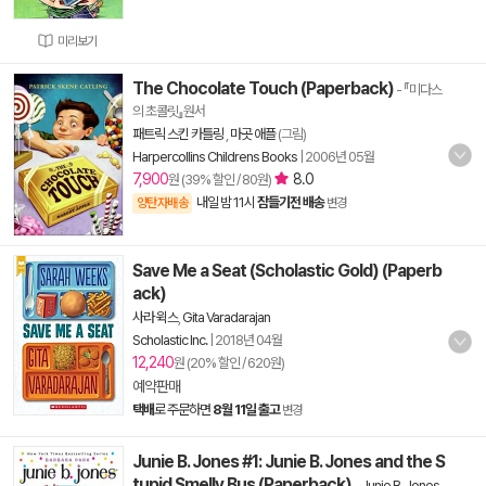
미리보기
The Chocolate Touch (Paperback)
- 『미다스
의 초콜릿』원서
패트릭 스킨 카틀링
,
마곳 애플
(그림)
Harpercollins Childrens Books
|
2006년 05월
7,900
8.0
원 (39% 할인 / 80원)
내일 밤 11시
잠들기전 배송
양탄자배송
변경
Save Me a Seat (Scholastic Gold) (Paperb
ack)
사라 윅스
,
Gita Varadarajan
Scholastic Inc.
|
2018년 04월
12,240
원 (20% 할인 / 620원)
예약판매
택배
로 주문하면
8월 11일 출고
변경
Junie B. Jones #1: Junie B. Jones and the S
tupid Smelly Bus (Paperback)
-
Junie B. Jones