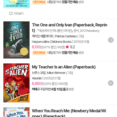
내일 밤 11시
잠들기전 배송
양탄자배송
변경
미리보기
The One and Only Ivan (Paperback, Reprin
t)
- 『세상에서 단 하나뿐인 아이반』 원서, 2013 Newbery
캐서린 애플게이트
,
Patricia Castelao
(그림)
Harpercollins Childrens Books
|
2015년 01월
8,100
9.2
원 (47% 할인 / 90원)
내일 밤 11시
잠들기전 배송
양탄자배송
변경
My Teacher Is an Alien (Paperback)
브루스 코빌
,
Mike Wimmer
(그림)
Aladdin
|
2005년 07월
8,880
원 (20% 할인 / 450원)
택배
로 주문하면
8월 13일 출고
변경
When You Reach Me: (Newbery Medal Wi
nner) (Paperback)