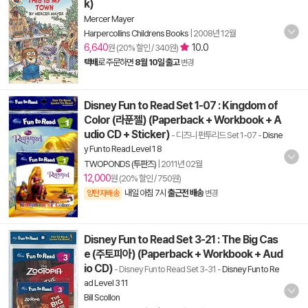
k)
Mercer Mayer
Harpercollins Childrens Books
|
2008년 12월
6,640
10.0
원 (20% 할인 / 340원)
택배
로 주문하면
8월 10일 출고
변경
Disney Fun to Read Set 1-07 : Kingdom of
Color (라푼젤) (Paperback + Workbook + A
udio CD + Sticker)
- 디즈니 펀투리드 Set 1-07
-
Disne
y Fun to Read Level 1 8
TWOPONDS (투판즈)
|
2011년 02월
12,000
원 (20% 할인 / 750원)
내일 아침 7시
출근전 배송
양탄자배송
변경
Disney Fun to Read Set 3-21 : The Big Cas
e (주토피아) (Paperback + Workbook + Aud
io CD)
- Disney Fun to Read Set 3-31
-
Disney Fun to Re
ad Level 3 11
Bill Scollon