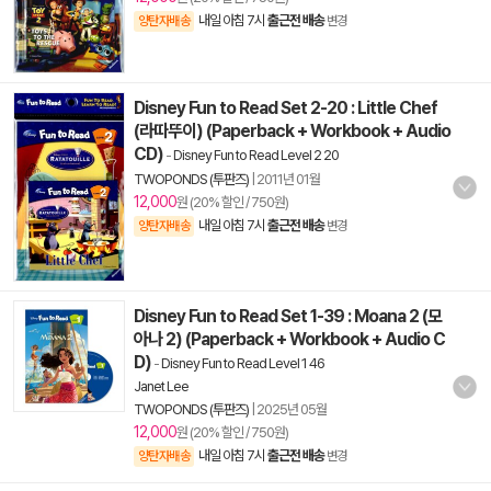
내일 아침 7시
출근전 배송
양탄자배송
변경
Disney Fun to Read Set 2-20 : Little Chef
(라따뚜이) (Paperback + Workbook + Audio
CD)
-
Disney Fun to Read Level 2 20
TWOPONDS (투판즈)
|
2011년 01월
12,000
원 (20% 할인 / 750원)
내일 아침 7시
출근전 배송
양탄자배송
변경
Disney Fun to Read Set 1-39 : Moana 2 (모
아나 2) (Paperback + Workbook + Audio C
D)
-
Disney Fun to Read Level 1 46
Janet Lee
TWOPONDS (투판즈)
|
2025년 05월
12,000
원 (20% 할인 / 750원)
내일 아침 7시
출근전 배송
양탄자배송
변경