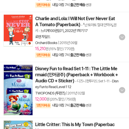
내일 아침 7시
출근전 배송
양탄자배송
변경
Charlie and Lola: I Will Not Ever Never Eat
A Tomato (Paperback)
- 『난 토마토 절대 안먹어』원
서
-
느리게100권읽기_2022년 1학기 17
로렌 차일드
Orchard Books
|
2015년 09월
15,210
원 (15% 할인 / 770원)
내일 아침 7시
출근전 배송
양탄자배송
변경
Disney Fun to Read Set 1-11 : The Little Me
rmaid (인어공주) (Paperback + Workbook +
Audio CD + Sticker)
- 디즈니 펀투리드 Set 1-11
-
Disn
ey Fun to Read Level 1 12
TWOPONDS (투판즈)
|
2011년 02월
12,000
원 (20% 할인 / 750원)
내일 아침 7시
출근전 배송
양탄자배송
변경
Little Critter: This Is My Town (Paperbac