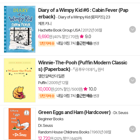
Diary of a Wimpy Kid #6 : Cabin Fever (Pap
erback)
-
Diary of a Wimpy Kid (윔피키드) 23
제프 키니
Hachette Book Group USA
|
2012년 06월
6,690
9.0
원 (40% 할인 / 70원)
내일 아침 7시
출근전 배송
양탄자배송
변경
Winnie-The-Pooh (Puffin Modern Classic
s) (Paperback)
- 『곰 푸우 이야기 』 원서
앨런 알렉산더 밀른
Puffin
|
2005년 12월
10,000
10.0
원 (20% 할인 / 500원)
내일 아침 7시
출근전 배송
양탄자배송
변경
Green Eggs and Ham (Hardcover)
-
Dr. Seuss
Beginner Books
Dr. Seuss
Random House Childrens Books
|
1960년 08월
12,720
원 (20% 할인 / 640원)