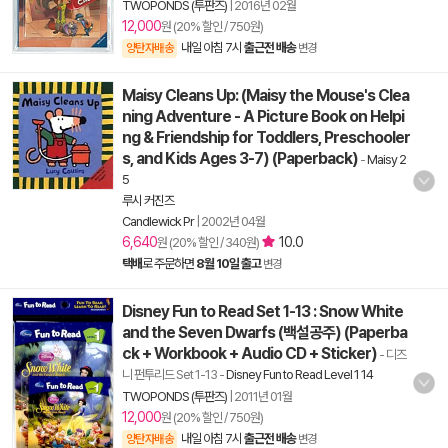
TWOPONDS (투판즈)
|
2016년 02월
12,000
원 (20% 할인 / 750원)
내일 아침 7시
출근전 배송
양탄자배송
변경
Maisy Cleans Up: (Maisy the Mouse's Clea
ning Adventure - A Picture Book on Helpi
ng & Friendship for Toddlers, Preschooler
s, and Kids Ages 3-7) (Paperback)
-
Maisy 2
5
루시 커진즈
Candlewick Pr
|
2002년 04월
6,640
10.0
원 (20% 할인 / 340원)
택배
로 주문하면
8월 10일 출고
변경
Disney Fun to Read Set 1-13 : Snow White
and the Seven Dwarfs (백설공주) (Paperba
ck + Workbook + Audio CD + Sticker)
- 디즈
니 펀투리드 Set 1-13
-
Disney Fun to Read Level 1 14
TWOPONDS (투판즈)
|
2011년 01월
12,000
원 (20% 할인 / 750원)
내일 아침 7시
출근전 배송
양탄자배송
변경