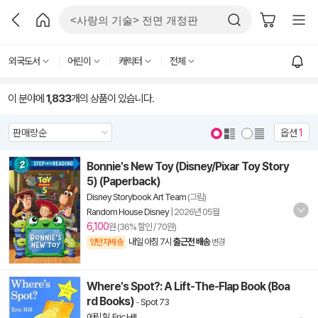
외국도서
어린이
캐릭터
전체
이 분야에
1,833
개의 상품이 있습니다.
옵션
1
Bonnie's New Toy (Disney/Pixar Toy Story
5) (Paperback)
Disney Storybook Art Team
(그림)
Random House Disney
|
2026년 05월
6,100
원 (36% 할인 / 70원)
내일 아침 7시
출근전 배송
양탄자배송
변경
Where's Spot?: A Lift-The-Flap Book (Boa
rd Books)
-
Spot 73
에릭 힐
,
Eric Hill