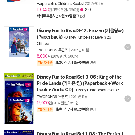
Harpercollins Childrens Books
|
2012년 09월
19,040
8.0
원 (15% 할인 / 960원)
택배
로 주문하면
8월 10일 출고
변경
Disney Fun to Read 3-12 : Frozen (겨울왕국)
(Paperback)
-
Disney Fun to Read Level 3 26
Cliff Lee
TWOPONDS (투판즈)
|
2016년 01월
8,000
원 (20% 할인 / 500원)
내일 아침 7시
출근전 배송
양탄자배송
변경
Disney Fun to Read Set 3-06 : King of the
Pride Lands (라이온 킹) (Paperback + Work
book + Audio CD)
-
Disney Fun to Read Level 3 6
TWOPONDS (투판즈)
|
2011년 11월
12,000
원 (20% 할인 / 750원)
내일 아침 7시
출근전 배송
양탄자배송
변경
Disney Fun to Read Set 1-08 : The Perfect