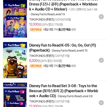
Dress (디즈니 공주) (Paperback + Workboo
k + Audio CD + Sticker)
- 디즈니 펀투리드 Set 1-08
-
Disney Fun to Read Level 1 9
TWOPONDS (투판즈)
|
2010년 09월
12,000
원 (20% 할인 / 750원)
내일 아침 7시
출근전 배송
양탄자배송
변경
Disney Fun to Read K-05 : Go, Go, Go! (카)
(Paperback)
-
Disney Fun to Read Level K 15
TWOPONDS (투판즈)
|
2011년 11월
8,000
원 (20% 할인 / 500원)
내일 아침 7시
출근전 배송
양탄자배송
변경
Disney Fun to Read Set 3-08 : Toys to the
Rescue (토이스토리 2) (Paperback + Workb
ook + Audio CD)
-
Disney Fun to Read Level 3 8
TWOPONDS (투판즈)
|
2011년 11월
12,000
원 (20% 할인 / 750원)