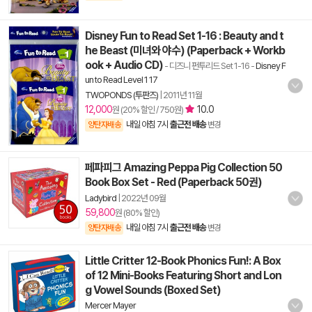
Disney Fun to Read Set 1-16 : Beauty and t
he Beast (미녀와 야수) (Paperback + Workb
ook + Audio CD)
- 디즈니 펀투리드 Set 1-16
-
Disney F
un to Read Level 1 17
TWOPONDS (투판즈)
|
2011년 11월
12,000
10.0
원 (20% 할인 / 750원)
내일 아침 7시
출근전 배송
양탄자배송
변경
페파피그 Amazing Peppa Pig Collection 50
Book Box Set - Red (Paperback 50권)
Ladybird
|
2022년 09월
59,800
원 (80% 할인)
내일 아침 7시
출근전 배송
양탄자배송
변경
Little Critter 12-Book Phonics Fun!: A Box
of 12 Mini-Books Featuring Short and Lon
g Vowel Sounds (Boxed Set)
Mercer Mayer