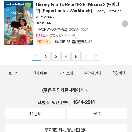
Disney Fun To Read 1-39 : Moana 2 (모아나
2) (Paperback + Workbook)
-
Disney Fun to Rea
d Level 1 45
Janet Lee
TWOPONDS (투판즈)
|
2025년 05월
8,000
원 (20% 할인 / 500원)
내일 아침 7시
출근전 배송
양탄자배송
변경
1
2
3
4
5
로그인
전체 메뉴
회사 소개
출판사 안내
PC 버전
(주)알라딘커뮤니케이션
1544-2514
일반문의 (발신자 부담)
1:1 문의
FAQ
중고매장 위치, 영업시간 안내