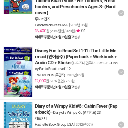
Tabbed Board Book - For Toddlers, Presc
hoolers, and Preschoolers Ages 3- (Hard
cover)
루시 커진즈
Candlewick Press (MA)
|
2011년 06월
18,400
9.1
원 (20% 할인 / 920원)
택배
로 주문하면
8월 11일 출고
변경
Disney Fun to Read Set 1-11 : The Little Me
rmaid (인어공주) (Paperback + Workbook +
Audio CD + Sticker)
- 디즈니 펀투리드 Set 1-11
-
Disn
ey Fun to Read Level 1 12
TWOPONDS (투판즈)
|
2011년 02월
12,000
원 (20% 할인 / 750원)
택배
로 주문하면
8월 11일 출고
변경
Diary of a Wimpy Kid #6 : Cabin Fever (Pap
erback)
-
Diary of a Wimpy Kid (윔피키드) 23
제프 키니
Hachette Book Group USA
|
2012년 06월