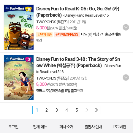
Disney Fun to Read K-05 : Go, Go, Go! (카)
(Paperback)
-
Disney Fun to Read Level K 15
TWOPONDS (투판즈)
|
2011년 11월
8,000
원 (20% 할인 / 500원)
내일 (월) 아침 7시
출근전 배송
양탄자배송
썬데이 EXPRESS
변경
Disney Fun to Read 3-18 : The Story of Sn
ow White (백설공주) (Paperback)
-
Disney Fun
to Read Level 3 16
TWOPONDS (투판즈)
|
2015년 12월
8,000
원 (20% 할인 / 500원)
택배
로 주문하면
8월 11일 출고
변경
1
2
3
4
5
로그인
전체 메뉴
회사 소개
출판사 안내
PC 버전