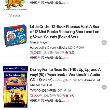
택배
로 주문하면
8월 11일 출고
변경
미리보기
Little Critter 12-Book Phonics Fun!: A Box
of 12 Mini-Books Featuring Short and Lon
g Vowel Sounds (Boxed Set)
Mercer Mayer
Harpercollins Childrens Books
|
2012년 09월
19,040
8.0
원 (15% 할인 / 960원)
택배
로 주문하면
8월 11일 출고
변경
Disney Fun to Read Set 1-19 : Up, Up, and A
way! (업) (Paperback + Workbook + Audio
CD + Sticker)
- 디즈니 펀투리드 Set 1-19
-
Disney Fun t
o Read Level 1 20
TWOPONDS (투판즈)
|
2011년 11월
12,000
9.0
원 (20% 할인 / 750원)
택배
로 주문하면
8월 11일 출고
변경