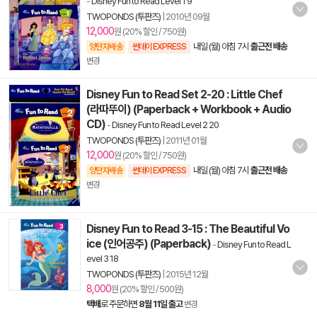
-
Disney Fun to Read Level 1 9
TWOPONDS (투판즈)
|
2010년 09월
12,000
원 (20% 할인 / 750원)
내일 (월) 아침 7시
출근전 배송
양탄자배송
썬데이 EXPRESS
변경
Disney Fun to Read Set 2-20 : Little Chef
(라따뚜이) (Paperback + Workbook + Audio
CD)
-
Disney Fun to Read Level 2 20
TWOPONDS (투판즈)
|
2011년 01월
12,000
원 (20% 할인 / 750원)
내일 (월) 아침 7시
출근전 배송
양탄자배송
썬데이 EXPRESS
변경
Disney Fun to Read 3-15 : The Beautiful Vo
ice (인어공주) (Paperback)
-
Disney Fun to Read L
evel 3 18
TWOPONDS (투판즈)
|
2015년 12월
8,000
원 (20% 할인 / 500원)
택배
로 주문하면
8월 11일 출고
변경