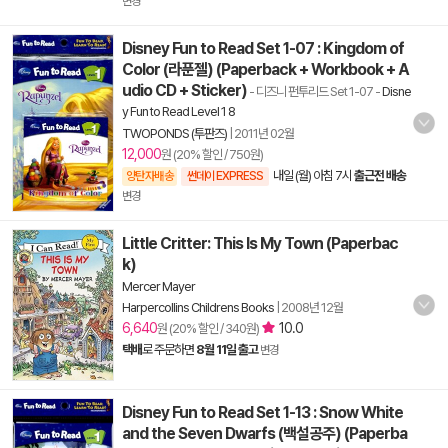
변경
Disney Fun to Read Set 1-07 : Kingdom of
Color (라푼젤) (Paperback + Workbook + A
udio CD + Sticker)
- 디즈니 펀투리드 Set 1-07
-
Disne
y Fun to Read Level 1 8
TWOPONDS (투판즈)
|
2011년 02월
12,000
원 (20% 할인 / 750원)
내일 (월) 아침 7시
출근전 배송
양탄자배송
썬데이 EXPRESS
변경
Little Critter: This Is My Town (Paperbac
k)
Mercer Mayer
Harpercollins Childrens Books
|
2008년 12월
6,640
10.0
원 (20% 할인 / 340원)
택배
로 주문하면
8월 11일 출고
변경
Disney Fun to Read Set 1-13 : Snow White
and the Seven Dwarfs (백설공주) (Paperba