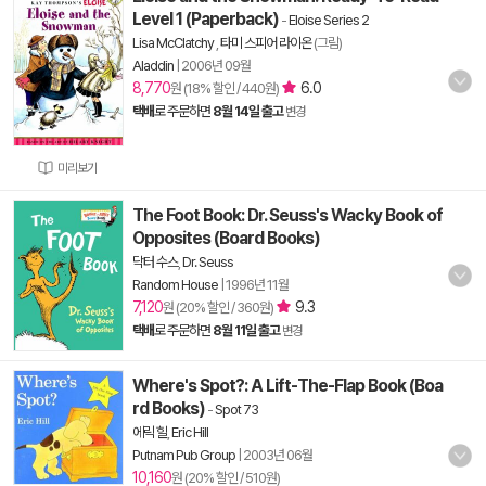
Level 1 (Paperback)
-
Eloise Series 2
Lisa McClatchy
,
타미 스피어 라이온
(그림)
Aladdin
|
2006년 09월
8,770
6.0
원 (18% 할인 / 440원)
택배
로 주문하면
8월 14일 출고
변경
미리보기
The Foot Book: Dr. Seuss's Wacky Book of
Opposites (Board Books)
닥터 수스
,
Dr. Seuss
Random House
|
1996년 11월
7,120
9.3
원 (20% 할인 / 360원)
택배
로 주문하면
8월 11일 출고
변경
Where's Spot?: A Lift-The-Flap Book (Boa
rd Books)
-
Spot 73
에릭 힐
,
Eric Hill
Putnam Pub Group
|
2003년 06월
10,160
원 (20% 할인 / 510원)