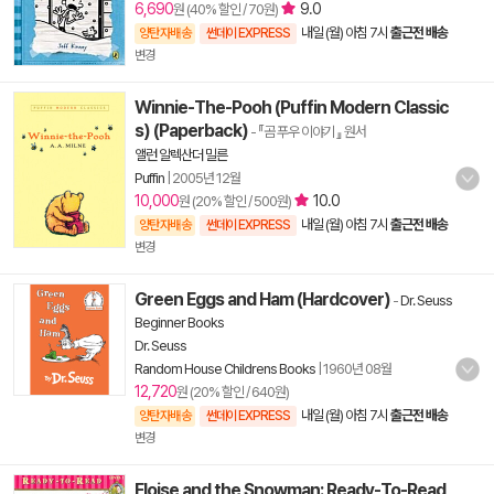
6,690
9.0
원 (40% 할인 / 70원)
내일 (월) 아침 7시
출근전 배송
양탄자배송
썬데이 EXPRESS
변경
Winnie-The-Pooh (Puffin Modern Classic
s) (Paperback)
- 『곰 푸우 이야기 』 원서
앨런 알렉산더 밀른
Puffin
|
2005년 12월
10,000
10.0
원 (20% 할인 / 500원)
내일 (월) 아침 7시
출근전 배송
양탄자배송
썬데이 EXPRESS
변경
Green Eggs and Ham (Hardcover)
-
Dr. Seuss
Beginner Books
Dr. Seuss
Random House Childrens Books
|
1960년 08월
12,720
원 (20% 할인 / 640원)
내일 (월) 아침 7시
출근전 배송
양탄자배송
썬데이 EXPRESS
변경
Eloise and the Snowman: Ready-To-Read