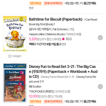
내일 (월) 아침 7시
출근전 배송
양탄자배송
썬데이 EXPRESS
변경
Bathtime for Biscuit (Paperback)
-
I Can Read
Book My First (Book) 1
알리사 사틴 카푸칠리
,
Pat Schories
(그림)
Harpercollins Childrens Books
|
1999년 08월
5,520
10.0
원 (20% 할인 / 280원)
택배
로 주문하면
8월 11일 출고
변경
미리보기
Disney Fun to Read Set 3-21 : The Big Cas
e (주토피아) (Paperback + Workbook + Aud
io CD)
- Disney Fun to Read Set 3-31
-
Disney Fun to Re
ad Level 3 11
Bill Scollon
TWOPONDS (투판즈)
|
2016년 02월
12,000
원 (20% 할인 / 750원)
내일 (월) 아침 7시
출근전 배송
양탄자배송
썬데이 EXPRESS