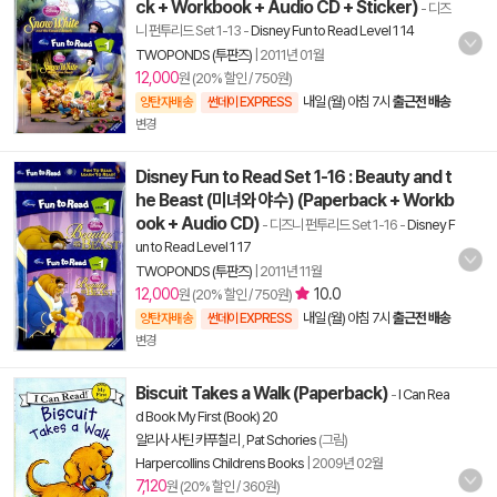
ck + Workbook + Audio CD + Sticker)
- 디즈
니 펀투리드 Set 1-13
-
Disney Fun to Read Level 1 14
TWOPONDS (투판즈)
|
2011년 01월
12,000
원 (20% 할인 / 750원)
내일 (월) 아침 7시
출근전 배송
양탄자배송
썬데이 EXPRESS
변경
Disney Fun to Read Set 1-16 : Beauty and t
he Beast (미녀와 야수) (Paperback + Workb
ook + Audio CD)
- 디즈니 펀투리드 Set 1-16
-
Disney F
un to Read Level 1 17
TWOPONDS (투판즈)
|
2011년 11월
12,000
10.0
원 (20% 할인 / 750원)
내일 (월) 아침 7시
출근전 배송
양탄자배송
썬데이 EXPRESS
변경
Biscuit Takes a Walk (Paperback)
-
I Can Rea
d Book My First (Book) 20
알리사 사틴 카푸칠리
,
Pat Schories
(그림)
Harpercollins Childrens Books
|
2009년 02월
7,120
원 (20% 할인 / 360원)