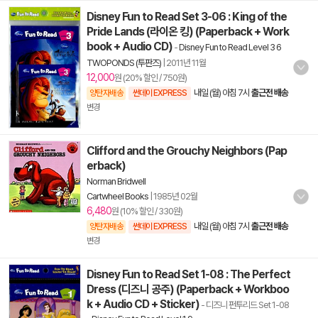
Disney Fun to Read Set 3-06 : King of the
Pride Lands (라이온 킹) (Paperback + Work
book + Audio CD)
-
Disney Fun to Read Level 3 6
TWOPONDS (투판즈)
|
2011년 11월
12,000
원 (20% 할인 / 750원)
내일 (월) 아침 7시
출근전 배송
양탄자배송
썬데이 EXPRESS
변경
Clifford and the Grouchy Neighbors (Pap
erback)
Norman Bridwell
Cartwheel Books
|
1985년 02월
6,480
원 (10% 할인 / 330원)
내일 (월) 아침 7시
출근전 배송
양탄자배송
썬데이 EXPRESS
변경
Disney Fun to Read Set 1-08 : The Perfect
Dress (디즈니 공주) (Paperback + Workboo
k + Audio CD + Sticker)
- 디즈니 펀투리드 Set 1-08