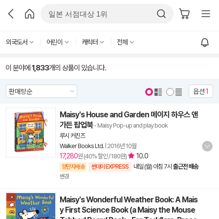
외국도서
어린이
캐릭터
전체
이 분야에
1,833
개의 상품이 있습니다.
옵션
1
Maisy's House and Garden 메이지 하우스 앤
가든 팝업북
- Maisy Pop-up and play book
루시 커진즈
Walker Books Ltd.
|
2016년 10월
17,280
10.0
원 (40% 할인 / 180원)
내일 (월) 아침 7시
출근전 배송
양탄자배송
썬데이 EXPRESS
변경
Maisy's Wonderful Weather Book: A Mais
y First Science Book (a Maisy the Mouse