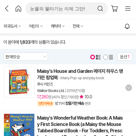
외국도서
어린이
캐릭터
전체
이 분야에
1,833
개의 상품이 있습니다.
옵션
1
Maisy's House and Garden 메이지 하우스 앤
가든 팝업북
- Maisy Pop-up and play book
루시 커진즈
Walker Books Ltd.
|
2016년 10월
17,280
10.0
원 (40% 할인 / 180원)
밤 11시
잠들기전 배송
양탄자배송
변경
Maisy's Wonderful Weather Book: A Mais
y First Science Book (a Maisy the Mouse
Tabbed Board Book - For Toddlers, Presc