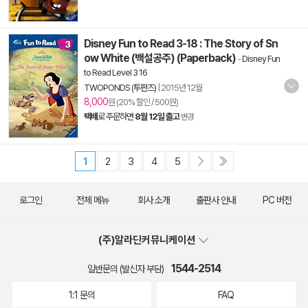
Disney Fun to Read 3-18 : The Story of Sn
ow White (백설공주) (Paperback)
-
Disney Fun
to Read Level 3 16
TWOPONDS (투판즈)
|
2015년 12월
8,000
원 (20% 할인 / 500원)
택배
로 주문하면
8월 12일 출고
변경
1
2
3
4
5
로그인
전체 메뉴
회사 소개
출판사 안내
PC 버전
(주)알라딘커뮤니케이션
1544-2514
일반문의 (발신자 부담)
1:1 문의
FAQ