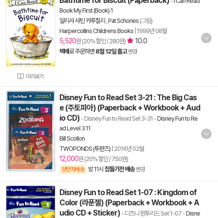
Bathtime for Biscuit (Paperback)
-
I Can Read
Book My First (Book) 1
알리사 사틴 카푸칠리
,
Pat Schories
(그림)
Harpercollins Childrens Books
|
1999년 08월
5,520
10.0
원 (20% 할인 / 280원)
택배
로 주문하면
8월 12일 출고
변경
미리보기
Disney Fun to Read Set 3-21 : The Big Cas
e (주토피아) (Paperback + Workbook + Aud
io CD)
- Disney Fun to Read Set 3-31
-
Disney Fun to Re
ad Level 3 11
Bill Scollon
TWOPONDS (투판즈)
|
2016년 02월
12,000
원 (20% 할인 / 750원)
밤 11시
잠들기전 배송
양탄자배송
변경
Disney Fun to Read Set 1-07 : Kingdom of
Color (라푼젤) (Paperback + Workbook + A
udio CD + Sticker)
- 디즈니 펀투리드 Set 1-07
-
Disne