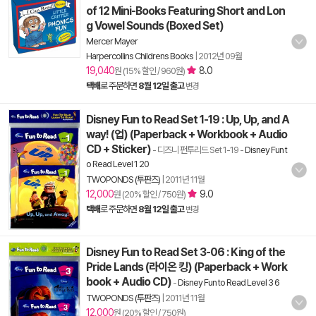
of 12 Mini-Books Featuring Short and Lon
g Vowel Sounds (Boxed Set)
Mercer Mayer
Harpercollins Childrens Books
|
2012년 09월
19,040
8.0
원 (15% 할인 / 960원)
택배
로 주문하면
8월 12일 출고
변경
Disney Fun to Read Set 1-19 : Up, Up, and A
way! (업) (Paperback + Workbook + Audio
CD + Sticker)
- 디즈니 펀투리드 Set 1-19
-
Disney Fun t
o Read Level 1 20
TWOPONDS (투판즈)
|
2011년 11월
12,000
9.0
원 (20% 할인 / 750원)
택배
로 주문하면
8월 12일 출고
변경
Disney Fun to Read Set 3-06 : King of the
Pride Lands (라이온 킹) (Paperback + Work
book + Audio CD)
-
Disney Fun to Read Level 3 6
TWOPONDS (투판즈)
|
2011년 11월
12,000
원 (20% 할인 / 750원)