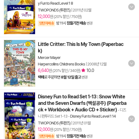
y Fun to Read Level 1 8
TWOPONDS (투판즈)
|
2011년 02월
12,000
원 (20% 할인 / 750원)
밤 11시
잠들기전 배송
양탄자배송
변경
Little Critter: This Is My Town (Paperbac
k)
Mercer Mayer
Harpercollins Childrens Books
|
2008년 12월
6,640
10.0
원 (20% 할인 / 340원)
택배
로 주문하면
8월 12일 출고
변경
Disney Fun to Read Set 1-13 : Snow White
and the Seven Dwarfs (백설공주) (Paperba
ck + Workbook + Audio CD + Sticker)
- 디즈
니 펀투리드 Set 1-13
-
Disney Fun to Read Level 1 14
TWOPONDS (투판즈)
|
2011년 01월
12,000
원 (20% 할인 / 750원)
밤 11시
잠들기전 배송
양탄자배송
변경