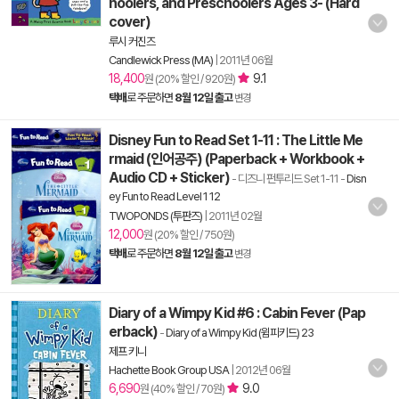
hoolers, and Preschoolers Ages 3- (Hard
cover)
루시 커진즈
Candlewick Press (MA)
|
2011년 06월
18,400
9.1
원 (20% 할인 / 920원)
택배
로 주문하면
8월 12일 출고
변경
Disney Fun to Read Set 1-11 : The Little Me
rmaid (인어공주) (Paperback + Workbook +
Audio CD + Sticker)
- 디즈니 펀투리드 Set 1-11
-
Disn
ey Fun to Read Level 1 12
TWOPONDS (투판즈)
|
2011년 02월
12,000
원 (20% 할인 / 750원)
택배
로 주문하면
8월 12일 출고
변경
Diary of a Wimpy Kid #6 : Cabin Fever (Pap
erback)
-
Diary of a Wimpy Kid (윔피키드) 23
제프 키니
Hachette Book Group USA
|
2012년 06월
6,690
9.0
원 (40% 할인 / 70원)