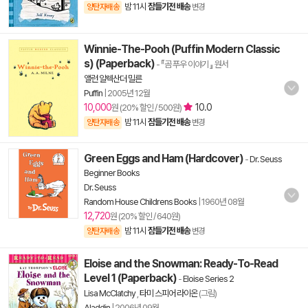
밤 11시
잠들기전 배송
양탄자배송
변경
Winnie-The-Pooh (Puffin Modern Classic
s) (Paperback)
- 『곰 푸우 이야기 』 원서
앨런 알렉산더 밀른
Puffin
|
2005년 12월
10,000
10.0
원 (20% 할인 / 500원)
밤 11시
잠들기전 배송
양탄자배송
변경
Green Eggs and Ham (Hardcover)
-
Dr. Seuss
Beginner Books
Dr. Seuss
Random House Childrens Books
|
1960년 08월
12,720
원 (20% 할인 / 640원)
밤 11시
잠들기전 배송
양탄자배송
변경
Eloise and the Snowman: Ready-To-Read
Level 1 (Paperback)
-
Eloise Series 2
Lisa McClatchy
,
타미 스피어 라이온
(그림)
Aladdin
|
2006년 09월