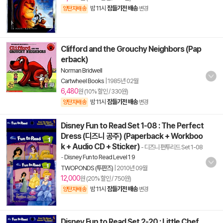
밤 11시
잠들기전 배송
양탄자배송
변경
Clifford and the Grouchy Neighbors (Pap
erback)
Norman Bridwell
Cartwheel Books
|
1985년 02월
6,480
원 (10% 할인 / 330원)
밤 11시
잠들기전 배송
양탄자배송
변경
Disney Fun to Read Set 1-08 : The Perfect
Dress (디즈니 공주) (Paperback + Workboo
k + Audio CD + Sticker)
- 디즈니 펀투리드 Set 1-08
-
Disney Fun to Read Level 1 9
TWOPONDS (투판즈)
|
2010년 09월
12,000
원 (20% 할인 / 750원)
밤 11시
잠들기전 배송
양탄자배송
변경
Disney Fun to Read Set 2-20 : Little Chef