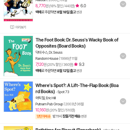
8,770
6.0
원 (18% 할인 / 440원)
택배
로 주문하면
8월 18일 출고
변경
미리보기
The Foot Book: Dr. Seuss's Wacky Book of
Opposites (Board Books)
닥터 수스
,
Dr. Seuss
Random House
|
1996년 11월
7,120
9.3
원 (20% 할인 / 360원)
택배
로 주문하면
8월 12일 출고
변경
Where's Spot?: A Lift-The-Flap Book (Boa
rd Books)
-
Spot 73
에릭 힐
,
Eric Hill
Putnam Pub Group
|
2003년 06월
10,160
원 (20% 할인 / 510원)
밤 11시
잠들기전 배송
양탄자배송
변경