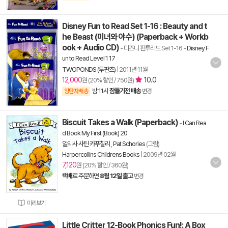
Disney Fun to Read Set 1-16 : Beauty and t
he Beast (미녀와 야수) (Paperback + Workb
ook + Audio CD)
- 디즈니 펀투리드 Set 1-16
-
Disney F
un to Read Level 1 17
TWOPONDS (투판즈)
|
2011년 11월
12,000
10.0
원 (20% 할인 / 750원)
밤 11시
잠들기전 배송
양탄자배송
변경
Biscuit Takes a Walk (Paperback)
-
I Can Rea
d Book My First (Book) 20
알리사 사틴 카푸칠리
,
Pat Schories
(그림)
Harpercollins Childrens Books
|
2009년 02월
7,120
원 (20% 할인 / 360원)
택배
로 주문하면
8월 12일 출고
변경
미리보기
Little Critter 12-Book Phonics Fun!: A Box