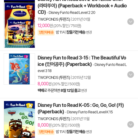
(라따뚜이) (Paperback + Workbook + Audio
CD)
-
Disney Fun to Read Level 2 20
TWOPONDS (투판즈)
|
2011년 01월
12,000
원 (20% 할인 / 750원)
밤 11시
잠들기전 배송
양탄자배송
변경
Disney Fun to Read 3-15 : The Beautiful Vo
ice (인어공주) (Paperback)
-
Disney Fun to Read L
evel 3 18
TWOPONDS (투판즈)
|
2015년 12월
8,000
원 (20% 할인 / 500원)
택배
로 주문하면
8월 12일 출고
변경
Disney Fun to Read K-05 : Go, Go, Go! (카)
(Paperback)
-
Disney Fun to Read Level K 15
TWOPONDS (투판즈)
|
2011년 11월
8,000
원 (20% 할인 / 500원)
밤 11시
잠들기전 배송
양탄자배송
변경