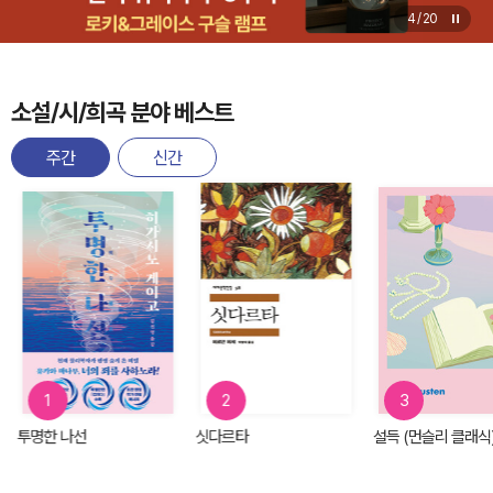
4
/
20
소설/시/희곡 분야 베스트
주간
신간
1
2
3
투명한 나선
싯다르타
설득 (먼슬리 클래식