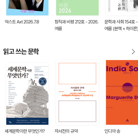
악스트 Axt 2026.7.8
창작과 비평 212호 - 2026.
문학과 사회 154호 - 
여름
여름 (본책 + 하이픈
읽고 쓰는 문학
세계문학이란 무엇인가?
자서전의 규약
인디아 송