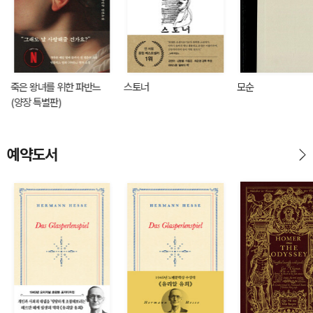
죽은 왕녀를 위한 파반느
스토너
모순
(양장 특별판)
예약도서