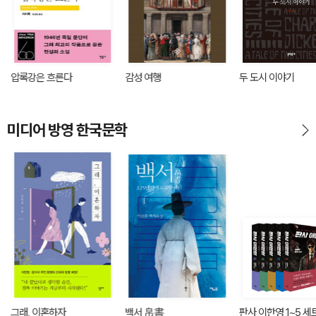
압록강은 흐른다
감성 여행
두 도시 이야기
미디어 방영 한국문학
그래, 이혼하자
백서 帛書
판사 이한영 1~5 세트