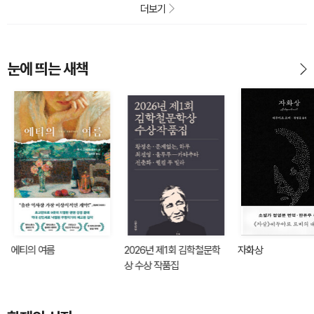
더보기
눈에 띄는 새책
에티의 여름
2026년 제1회 김학철문학
자화상
상 수상 작품집