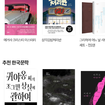
애거사 크리스티 미스터리
삼각김밥처리반
그리하여 어느 날 
세트 - 전2권
추천 한국문학