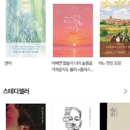
연어
어쩌면 별들이 너의 슬픔을
어느 멋진 도망
가져갈지도 몰라 +플러스
(출간 10주년 기념 리커버
양장 에디션)
스테디셀러