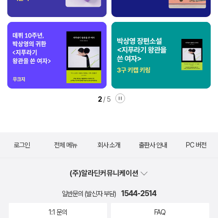
다”는 주제를 예리하게 구현한다. 순수와 정
념, 이상과 현실을 오가는 서사는 독자를 깊
은 몰입의 시간으로 이끌며, 지금의 한국문학
이 어디까지 나아갈 수 있는지를 보여주는 강
렬한 성취로 남는다.
2
/
5
로그인
전체 메뉴
회사 소개
출판사 안내
PC 버전
(주)알라딘커뮤니케이션
1544-2514
일반문의 (발신자 부담)
1:1 문의
FAQ