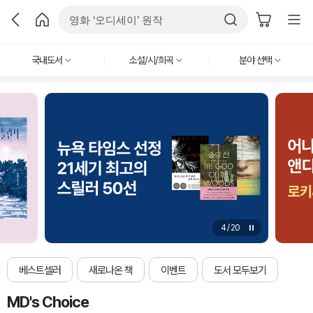
국내도서
소설/시/희곡
분야 선택
4
/
20
베스트셀러
새로나온 책
이벤트
도서 모두보기
MD's Choice