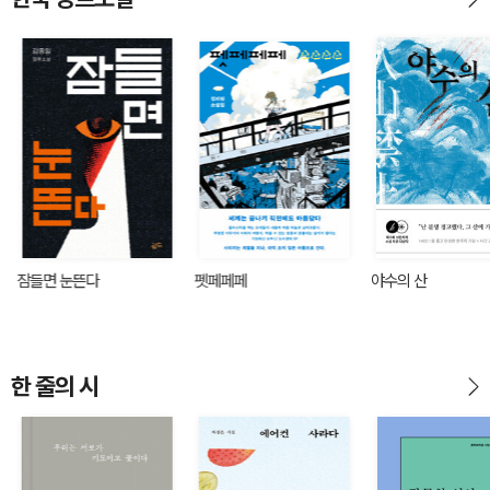
잠들면 눈뜬다
펫페페페
야수의 산
한 줄의 시