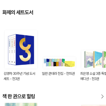
화제의 세트도서
김영하 30주년 기념 도서
밀란 쿤데라 전집 - 전15권
최은영 소설 3종 특
세트 - 전3권
에디션 - 전3권
책 한 권으로 힐링