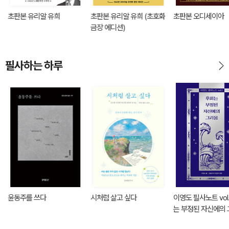
초판본 유리알 유희
초판본 유리알 유희 (초호화
초판본 오디세이아
금장 에디션)
필사하는 하루
윤동주를 쓰다
시처럼 살고 싶다
이영도 필사노트 vol.1
는 부정된 자신에의