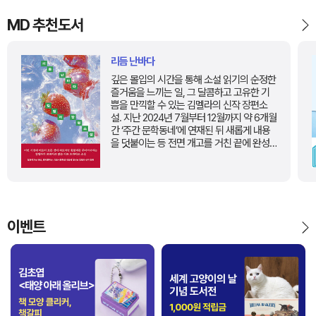
MD 추천도서
리듬 난바다
깊은 몰입의 시간을 통해 소설 읽기의 순정한
즐거움을 느끼는 일, 그 달콤하고 고유한 기
쁨을 만끽할 수 있는 김멜라의 신작 장편소
설. 지난 2024년 7월부터 12월까지 약 6개월
간 ‘주간 문학동네’에 연재된 뒤 새롭게 내용
을 덧붙이는 등 전면 개고를 거친 끝에 완성
된 소설로, 한적해 보이는 바닷가 마을을 배
경으로 농도 짙은 사랑과 미움의 파노라마가
펼쳐지며 읽는 이를 강하게 잡아당긴다. 딸기
농장을 운영하는 농부 을주와 수상한 인터넷
방송 <욕+받이>의 팀장 둘희, 그리고 과거의
영화감독 한기연의 이야기가 교차하며 전개
이벤트
된다. 사랑의 집착과 사회적 욕망, 현실의 폭
력과 예술의 윤리를 아우르며, 을주는 사랑을
확인하기 위해 욕받이가 되고, 둘희는 과거를
‘다시 쓰는’ 방식으로 자신을 구원하려 한다.
현실과 허구, 과거와 현재가 끊임없이 재구성
되는 독창적 구조 속에서, 김멜라는 “인간은
자기가 이해할 수 없는 걸 이야기로 만든