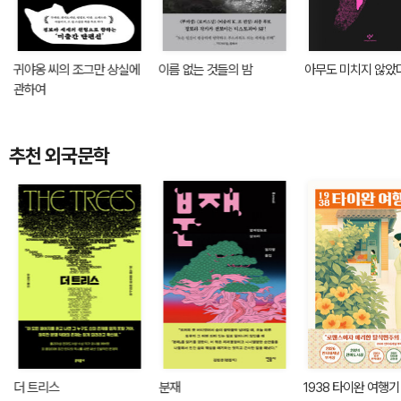
귀야옹 씨의 조그만 상실에
이름 없는 것들의 밤
아무도 미치지 않았
관하여
추천 외국문학
더 트리스
분재
1938 타이완 여행기