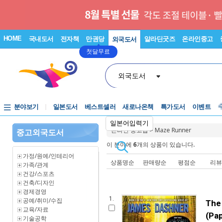
HOME
국내도서
전자책
만권당
알라딘굿즈
온라인중고
외국도서
첫달무료
외국도서
분야보기
일본도서
베스트셀러
새로나온책
특가도서
이벤트
일본어입력기
온라인 중고샵
>
Maze Runner
중고외국도서
이 분야에
6
개의 상품이 있습니다.
가정/원예/인테리어
상품명순
판매량순
평점순
리
가족/관계
건강/스포츠
건축/디자인
경제경영
1.
공예/취미/수집
The
교육/자료
(Pa
기술공학