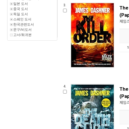
일본 도서
3.
The 
중국 도서
독일 도서
(Pa
스페인 도서
제임스
한국관련도서
문구/비도서
고서/희귀본
4.
The
(Pa
제임스