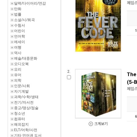
제임스
달력/다이어리/연감
만화
법률
소설/시/희곡
수험서
어린이
언어학
에세이
여행
역사
예술/대중문화
오디오북
요리
2.
The
유머
의학
(5-
인문/사회
제임스
자기계발
과학/수학/생태
전기/자서전
종교/명상/점술
청소년
컴퓨터
해외잡지
크게보기
ELT/어학/사전
기타 언어권 도서