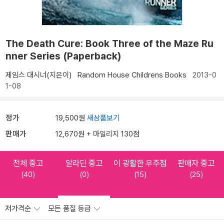
The Death Cure: Book Three of the Maze Ru
nner Series (Paperback)
제임스 대시너(지은이)
Random House Childrens Books
2013-0
1-08
정가
19,500원
새상품보기
판매가
12,670원 + 마일리지 130점
전체 중고
알라딘 중고
이 광활한 우주점
판매자 중고
(40)
(0)
(15)
(25)
저가격순
모든 품질 등급