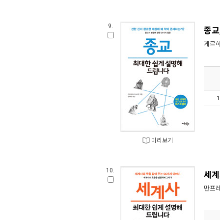
9.
종교
게르하
미리보기
10.
세계
만프레