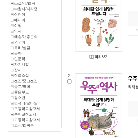
소설/시/희곡
수험서/자격증
어린이
에세이
여행
역사
예술/대중문화
외국어
요리/살림
유아
미리보기
인문학
자기계발
잡지
장르소설
2.
우주
전집/중고전집
종교/역학
박재
좋은부모
청소년
컴퓨터/모바일
초등학교참고서
중학교참고서
고등학교참고서
고서/희귀본