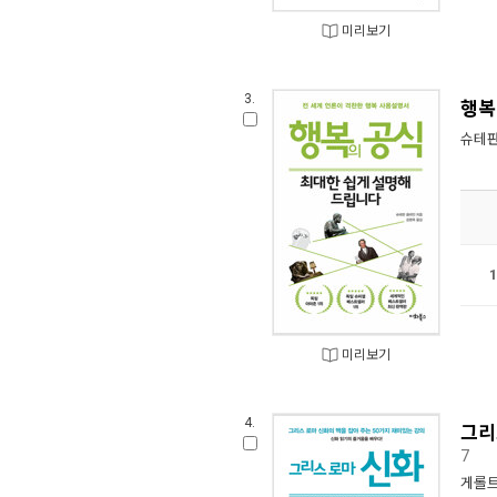
미리보기
3.
행복
슈테판
미리보기
4.
그리
7
게롤트