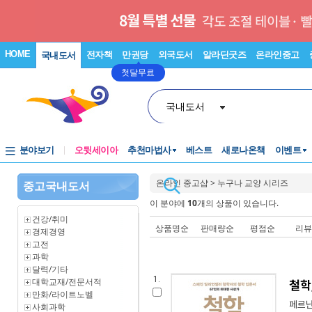
HOME
전자책
만권당
외국도서
알라딘굿즈
온라인중고
국내도서
첫달무료
국내도서
분야보기
오뒷세이아
추천마법사
베스트
새로나온책
이벤트
온라인 중고샵
>
누구나 교양 시리즈
중고국내도서
이 분야에
10
개의 상품이 있습니다.
건강/취미
상품명순
판매량순
평점순
리
경제경영
고전
과학
달력/기타
1.
대학교재/전문서적
철학
만화/라이트노벨
페르난
사회과학