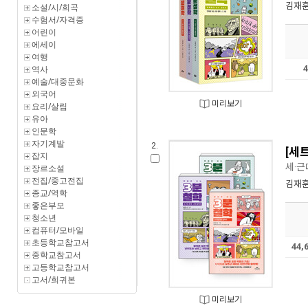
김재
소설/시/희곡
수험서/자격증
어린이
에세이
여행
역사
예술/대중문화
외국어
미리보기
요리/살림
유아
인문학
자기계발
2.
[세트
잡지
세·근
장르소설
전집/중고전집
김재
종교/역학
좋은부모
청소년
컴퓨터/모바일
초등학교참고서
44,
중학교참고서
고등학교참고서
고서/희귀본
미리보기