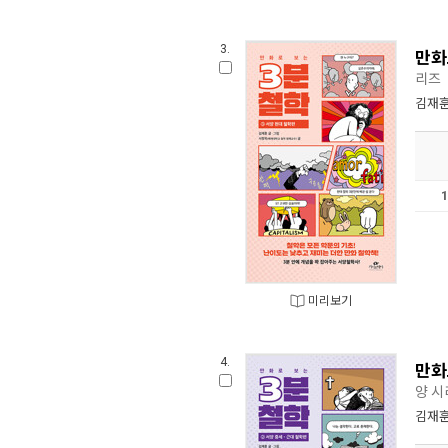
3.
만화
리즈
김재
미리보기
4.
만화
양 
김재