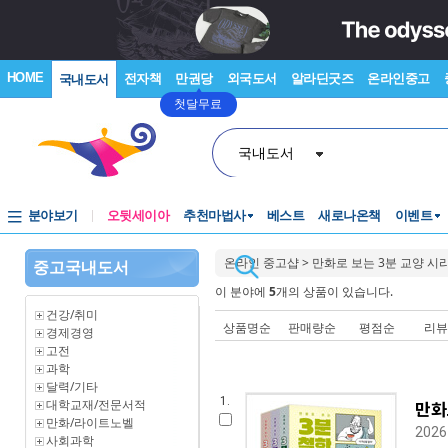
HOME
전자책
만권당
외국도서
알라딘굿즈
온라인중고
국내도서
첫달무료
국내도서
분야보기
오뒷세이아
추천마법사
베스트
새로나온책
이벤트
온라인 중고샵
>
만화로 보는 3분 교양 시
중고국내도서
이 분야에
5
개의 상품이 있습니다.
건강/취미
상품명순
판매량순
평점순
리
경제경영
고전
과학
달력/기타
1.
대학교재/전문서적
만화
만화/라이트노벨
202
사회과학