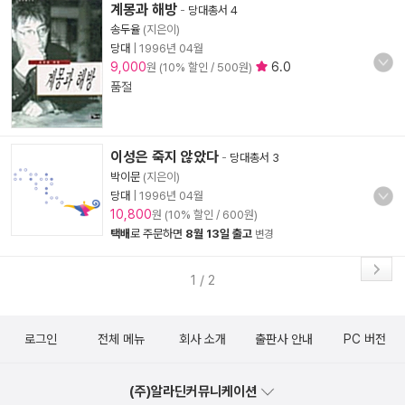
계몽과 해방
-
당대총서 4
송두율
(지은이)
당대
|
1996년 04월
9,000
6.0
원 (10% 할인 / 500원)
품절
이성은 죽지 않았다
-
당대총서 3
박이문
(지은이)
당대
|
1996년 04월
10,800
원 (10% 할인 / 600원)
택배
로 주문하면
8월 13일 출고
변경
1 / 2
로그인
전체 메뉴
회사 소개
출판사 안내
PC 버전
(주)알라딘커뮤니케이션