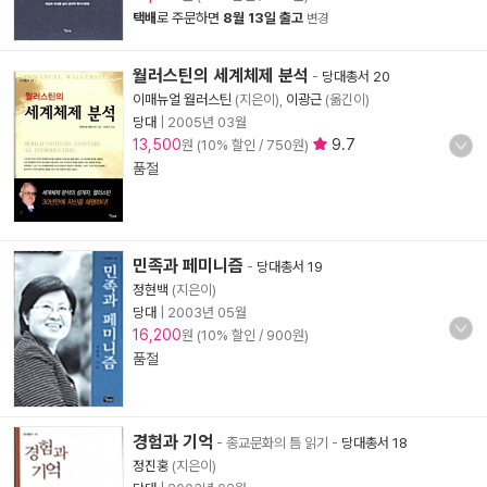
택배
로 주문하면
8월 13일 출고
변경
월러스틴의 세계체제 분석
-
당대총서 20
이매뉴얼 월러스틴
(지은이),
이광근
(옮긴이)
당대
|
2005년 03월
13,500
9.7
원 (10% 할인 / 750원)
품절
민족과 페미니즘
-
당대총서 19
정현백
(지은이)
당대
|
2003년 05월
16,200
원 (10% 할인 / 900원)
품절
경험과 기억
- 종교문화의 틈 읽기
-
당대총서 18
정진홍
(지은이)