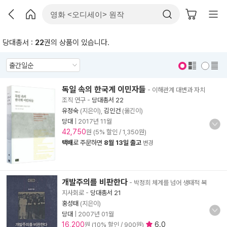
당대총서 :
22
권의 상품이 있습니다.
표지 보기
표지 안보기
독일 속의 한국계 이민자들
- 이해관계 대변과 자치
조직 연구
-
당대총서 22
유정숙
(지은이),
김인건
(옮긴이)
당대
|
2017년 11월
42,750
원 (5% 할인 / 1,350원)
택배
로 주문하면
8월 13일 출고
변경
개발주의를 비판한다
- 박정희 체계를 넘어 생태적 복
지사회로
-
당대총서 21
홍성태
(지은이)
당대
|
2007년 01월
16,200
6.0
원 (10% 할인 / 900원)