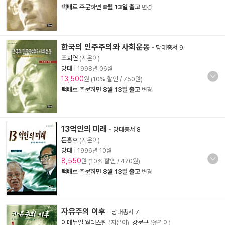
택배
로 주문하면
8월 13일 출고
변경
한국의 민주주의와 사회운동
-
당대총서 9
조희연
(지은이)
당대
|
1998년 06월
13,500
원 (10% 할인 / 750원)
택배
로 주문하면
8월 13일 출고
변경
13억인의 미래
-
당대총서 8
문흥호
(지은이)
당대
|
1996년 10월
8,550
원 (10% 할인 / 470원)
택배
로 주문하면
8월 13일 출고
변경
자유주의 이후
-
당대총서 7
이매뉴얼 월러스틴
(지은이),
강문구
(옮긴이)