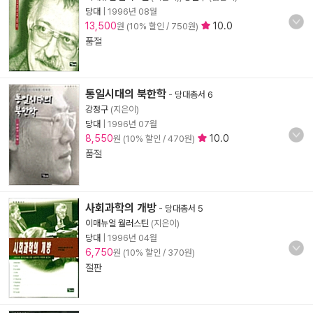
당대
|
1996년 08월
13,500
10.0
원 (10% 할인 / 750원)
품절
통일시대의 북한학
-
당대총서 6
강정구
(지은이)
당대
|
1996년 07월
8,550
10.0
원 (10% 할인 / 470원)
품절
사회과학의 개방
-
당대총서 5
이매뉴얼 월러스틴
(지은이)
당대
|
1996년 04월
6,750
원 (10% 할인 / 370원)
절판