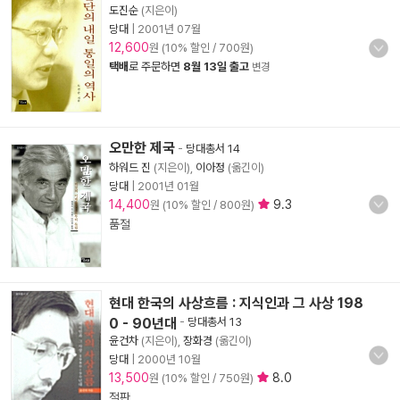
도진순
(지은이)
당대
|
2001년 07월
12,600
원 (10% 할인 / 700원)
택배
로 주문하면
8월 13일 출고
변경
오만한 제국
-
당대총서 14
하워드 진
(지은이),
이아정
(옮긴이)
당대
|
2001년 01월
14,400
9.3
원 (10% 할인 / 800원)
품절
현대 한국의 사상흐름 : 지식인과 그 사상 198
0 - 90년대
-
당대총서 13
윤건차
(지은이),
장화경
(옮긴이)
당대
|
2000년 10월
13,500
8.0
원 (10% 할인 / 750원)
절판