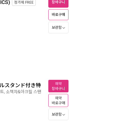
CS)
장바구니
정가제
FREE
바로구매
보관함
예약
リルスタンド付き特
장바구니
세트, 소책자&아크릴 스탠
예약
바로구매
보관함