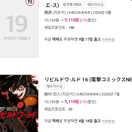
·エ-ス)
정가제
FREE
해외직수입
鏡遊
(지은이) |
KADOKAWA
| 2026년 9월
9,110원
10,130
원 →
(
할인)
10%
세일즈포인트 :
140
지금
택배
로 주문하면
9월 17일 출고
지역변경
リビルドワ-ルド 16 (電擊コミックスNE
해외직수입
綾村 切人
(지은이) |
KADOKAWA
| 2026년 7월
9,110원
10,130
원 →
(
할인)
10%
세일즈포인트 :
30
지금
택배
로 주문하면
8월 18일 출고
지역변경