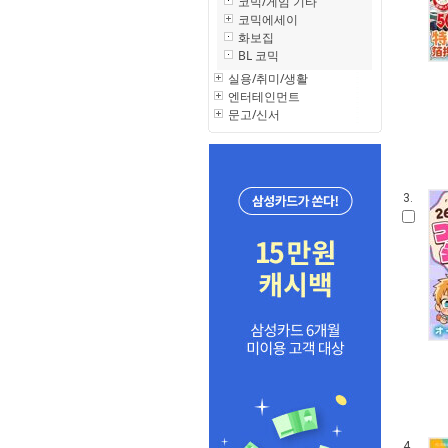
코믹/게임 기타
코믹에세이
화보집
BL 코믹
실용/취미/생활
엔터테인먼트
문고/신서
3.
4.