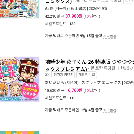
- 箔押し 트럼프 포함 특장판
コミックス)
정가
西 修
(지은이) |
秋田書店
| 2026년 9월
37,980원
42,210
원 →
(
할인)
10%
세일즈포인트 :
130
지금
택배
로 주문하면
9월 15일 출고
지역변경
地縛少年 花子くん 26 特裝版 つやつやシ
- 씰 포함 특장판
地縛少
ㅣ
ックスプレミアム)
32
정가제
FREE
해외직수입
あいだいろ
(지은이) |
スクウェア·エニックス
| 2026
16,760원
18,630
원 →
(
할인)
10%
세일즈포인트 :
110
지금
택배
로 주문하면
12월 4일 출고
지역변경