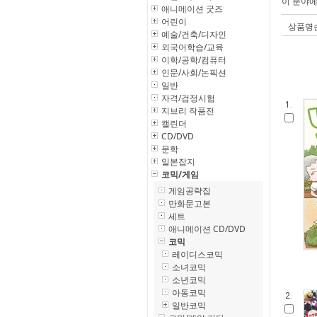
이 분야
애니메이션 굿즈
어린이
상품명
예술/건축/디자인
외국어학습/교육
이학/공학/컴퓨터
인문/사회/논픽션
일반
자격/검정시험
1.
지브리 작품전
캘린더
CD/DVD
문학
일본잡지
코믹/게임
게임공략집
만화문고본
세트
애니메이션 CD/DVD
코믹
레이디스코믹
소녀코믹
소년코믹
아동코믹
2.
일반코믹