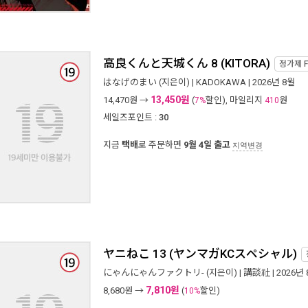
高良くんと天城くん 8 (KITORA)
정가제
はなげのまい
(지은이) |
KADOKAWA
| 2026년 8월
13,450원
14,470
원 →
(
할인), 마일리지
원
7%
410
세일즈포인트 :
30
지금
택배
로 주문하면
9월 4일 출고
지역변경
ヤニねこ 13 (ヤンマガKCスペシャル)
にゃんにゃんファクトリ-
(지은이) |
講談社
| 2026년
7,810원
8,680
원 →
(
할인)
10%