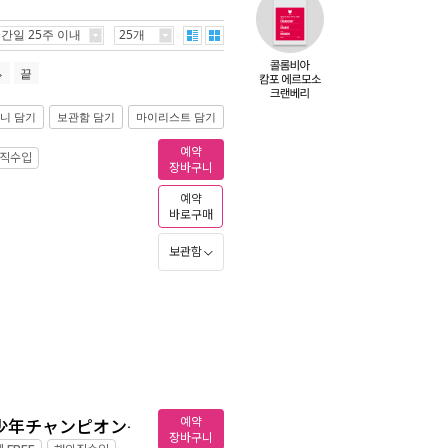
간일 25주 이내
25개
끝
니 담기
보관함 담기
마이리스트 담기
예약
직수입
장바구니
예약
바로구매
보관함
예약
少年チャンピオン·
장바구니