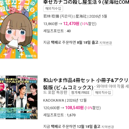
幸せカナコの殺し屋生活 9 (星海社COMI
해외직수입
若林 稔彌
(지은이) |
星海社
| 2026년 5월
12,470원
13,860
원 →
(
할인)
10%
세일즈포인트 :
40
지금
택배
로 주문하면
8월 18일 출고
지역변경
和山やま作品4冊セット 小冊子&アク
- 와야마 야마 작품 
裝版 (ビ-ムコミックス)
드 포함 특장판
정가제
FREE
해외직수입
KADOKAWA
| 2026년 12월
108,540원
120,600
원 →
(
할인)
10%
세일즈포인트 :
1,670
지금
택배
로 주문하면
12월 18일 출고
지역변경