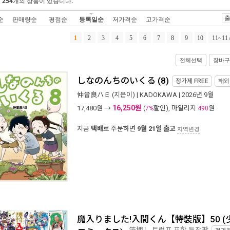
에
254
개의 상품이 있습니다.
출
순
판매량순
평점순
등록일순
저가격순
고가격순
1
2
3
4
5
6
7
8
9
10
11~11
전체선택
장바구
しなのんちのいくる (8)
정가제
FREE
해외
仲曾良ハミ
(지은이) |
KADOKAWA
| 2026년 9월
16,250원
17,480
원 →
(
할인), 마일리지
원
7%
490
지금
택배
로 주문하면
9월 21일 출고
지역변경
魔入りました!入間くん【特裝版】50 (