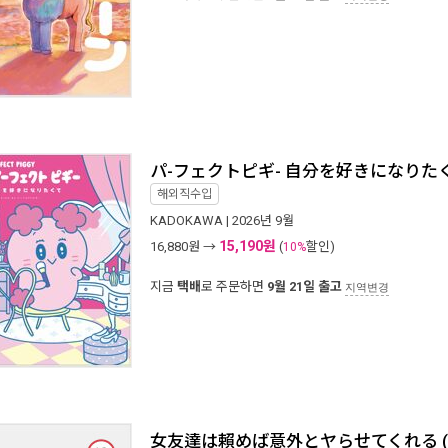
パ-フェクトピギ- 自分を好きになりた
해외직수입
KADOKAWA
| 2026년 9월
15,190원
16,880
원 →
(
할인)
10%
지금
택배
로 주문하면
9월 21일 출고
지역변경
女友達は賴めば意外とヤらせてくれる (5