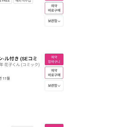
제
FREE
해외직수입
예약
바로구매
보관함
예약
-ル付き (SEコミ
장바구니
年 花子くん (コミック)
예약
바로구매
년 11월
보관함