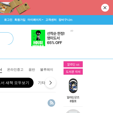
로그인
회원가입
마이페이지
고객센터
장바구니
(0)
알라딘 us
서
온라인중고
음반
블루레이
도서관 사서
도서 새책 모두보기
기타 국가 새책 모두보기