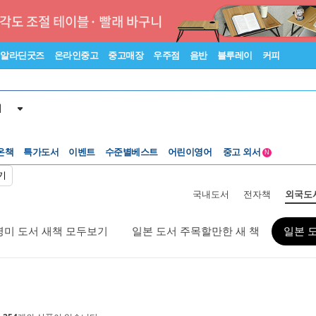
알라딘굿즈
온라인중고
중고매장
우주점
음반
블루레이
커피
서
수준별베스트
중고 외서
온책
특가도서
이벤트
어린이영어
N
Lexile®
5백원부터
기
수준별베스트
중고 외서
국내도서
전자책
외국도
영미 도서 새책 모두보기
일본 도서 주목할만한 새 책
일본 