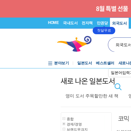
HOME
국내도서
전자책
만권당
외국도서
첫달무료
외국도
분야보기
일본도서
베스트셀러
새로나
일본어입력
새로 나온 일본도서
영미 도서 주목할만한 새 책
코믹
종합
경제/경영
브랜드무크지