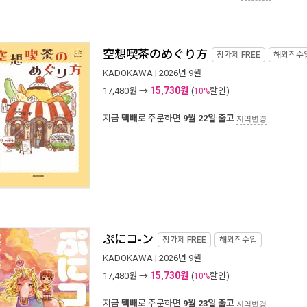
空想喫茶のめぐり方
정가제
FREE
해외직수
KADOKAWA
| 2026년 9월
15,730원
17,480
원 →
(
할인)
10%
지금
택배
로 주문하면
9월 22일 출고
지역변경
ぷにコ-ン
정가제
FREE
해외직수입
KADOKAWA
| 2026년 9월
15,730원
17,480
원 →
(
할인)
10%
지금
택배
로 주문하면
9월 23일 출고
지역변경