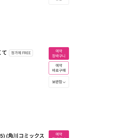
예약
くて
정가제
FREE
장바구니
예약
바로구매
보관함
예약
) (角川コミックス