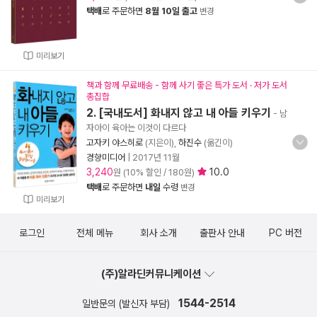
택배
로 주문하면
8월 10일 출고
변경
미리보기
책과 함께 무료배송 - 함께 사기 좋은 특가 도서 · 저가 도서
총집합
2. [국내도서] 화내지 않고 내 아들 키우기
- 남
자아이 육아는 이것이 다르다
고자키 야스히로
(지은이),
하진수
(옮긴이)
경향미디어
|
2017년 11월
3,240
10.0
원 (10% 할인 / 180원)
택배
로 주문하면
내일
수령
변경
미리보기
로그인
전체 메뉴
회사 소개
출판사 안내
PC 버전
(주)알라딘커뮤니케이션
1544-2514
일반문의 (발신자 부담)