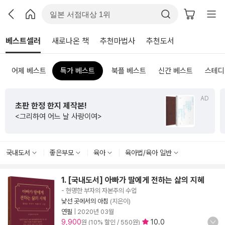
베스트셀러
새로나온 책
추천마법사
추천도서
어제 베스트
특가 베스트
북플 베스트
신간 베스트
스테디
AD
초판 한정 한지 제작본!
<그리하여 어느 날 사랑이여>
국내도서
좋은부모
육아
육아법/육아 일반
1. [국내도서] 아빠가 딸에게 전하는 삶의 지혜
- 현명한 부자의 자본주의 수업
낯선 곳에서의 아침
(지은이)
연필
|
2020년 03월
9,900
10.0
원 (10% 할인 / 550원)