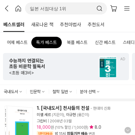
베스트셀러
새로나온 책
추천마법사
추천도서
어제 베스트
특가 베스트
북플 베스트
신간 베스트
스테디
AD
수능까지 연결되는
초등 비문학 필독서
<초등 매3비>
국내도서
인문학
철학 일반
분야 선택
1. [국내도서] 천사들의 전설
- 현대의 신화
미셸 세르
(지은이),
이규현
(옮긴이)
그린비
|
2008년 03월
18,000
8.0
원 (10% 할인 / 1,000원)
밤 11시
잠들기전 배송
양탄자배송
변경