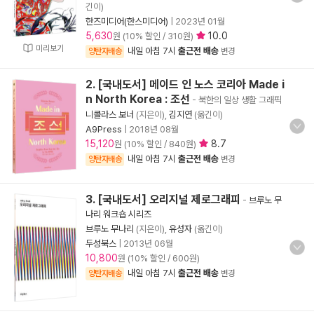
긴이)
한즈미디어(한스미디어)
|
2023년 01월
5,630
10.0
원 (10% 할인 / 310원)
미리보기
내일 아침 7시
출근전 배송
양탄자배송
변경
2. [국내도서] 메이드 인 노스 코리아 Made i
n North Korea : 조선
- 북한의 일상 생활 그래픽
니콜라스 보너
(지은이),
김지연
(옮긴이)
A9Press
|
2018년 08월
15,120
8.7
원 (10% 할인 / 840원)
내일 아침 7시
출근전 배송
양탄자배송
변경
3. [국내도서] 오리지널 제로그래피
-
브루노 무
나리 워크숍 시리즈
브루노 무나리
(지은이),
유성자
(옮긴이)
두성북스
|
2013년 06월
10,800
원 (10% 할인 / 600원)
내일 아침 7시
출근전 배송
양탄자배송
변경