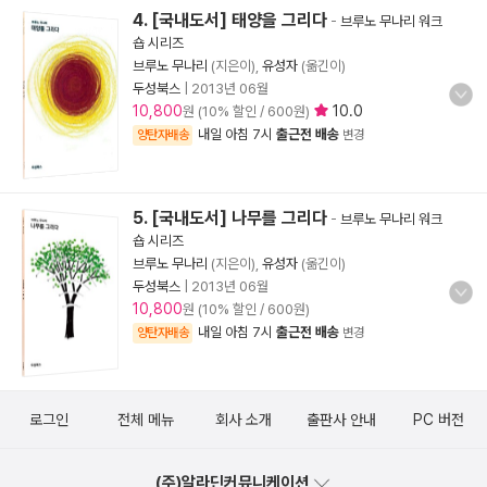
4. [국내도서] 태양을 그리다
-
브루노 무나리 워크
숍 시리즈
브루노 무나리
(지은이),
유성자
(옮긴이)
두성북스
|
2013년 06월
10,800
10.0
원 (10% 할인 / 600원)
내일 아침 7시
출근전 배송
양탄자배송
변경
5. [국내도서] 나무를 그리다
-
브루노 무나리 워크
숍 시리즈
브루노 무나리
(지은이),
유성자
(옮긴이)
두성북스
|
2013년 06월
10,800
원 (10% 할인 / 600원)
내일 아침 7시
출근전 배송
양탄자배송
변경
로그인
전체 메뉴
회사 소개
출판사 안내
PC 버전
(주)알라딘커뮤니케이션