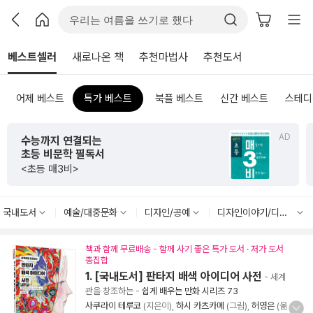
베스트셀러
새로나온 책
추천마법사
추천도서
어제 베스트
특가 베스트
북플 베스트
신간 베스트
스테디
AD
수능까지 연결되는
초등 비문학 필독서
<초등 매3비>
국내도서
예술/대중문화
디자인/공예
디자인이야기/디자이너/디자인 실기
책과 함께 무료배송 - 함께 사기 좋은 특가 도서 · 저가 도서
총집합
1. [국내도서] 판타지 배색 아이디어 사전
- 세계
관을 창조하는
-
쉽게 배우는 만화 시리즈 73
사쿠라이 테루코
(지은이),
하시 카츠카메
(그림),
허영은
(옮