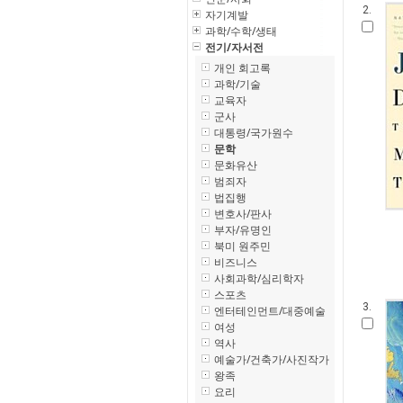
2.
자기계발
과학/수학/생태
전기/자서전
개인 회고록
과학/기술
교육자
군사
대통령/국가원수
문학
문화유산
범죄자
법집행
변호사/판사
부자/유명인
북미 원주민
비즈니스
사회과학/심리학자
스포츠
3.
엔터테인먼트/대중예술
여성
역사
예술가/건축가/사진작가
왕족
요리