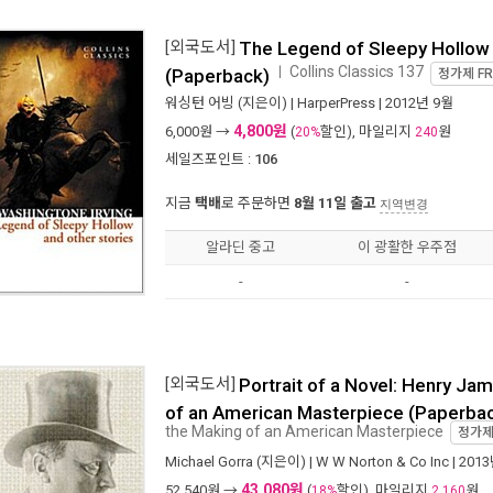
[외국도서]
The Legend of Sleepy Hollow 
Collins Classics 137
ㅣ
(Paperback)
정가제
FR
워싱턴 어빙
(지은이) |
HarperPress
| 2012년 9월
4,800원
6,000
원 →
(
할인), 마일리지
원
20%
240
세일즈포인트 :
106
지금
택배
로 주문하면
8월 11일 출고
지역변경
알라딘 중고
이 광활한 우주점
-
-
[외국도서]
Portrait of a Novel: Henry Ja
of an American Masterpiece (Paperba
the Making of an American Masterpiece
정가
Michael Gorra
(지은이) |
W W Norton & Co Inc
| 201
43,080원
52,540
원 →
(
할인), 마일리지
원
18%
2,160