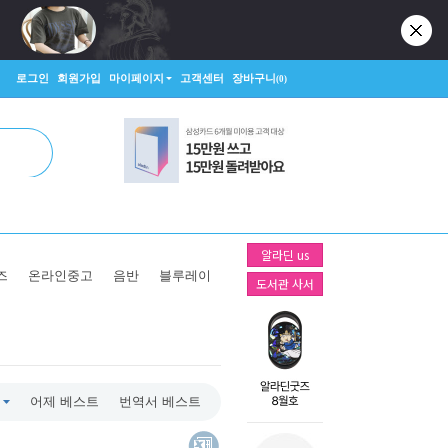
로그인
회원가입
마이페이지
고객센터
장바구니
(0)
알라딘 us
즈
온라인중고
음반
블루레이
도서관 사서
어제 베스트
번역서 베스트