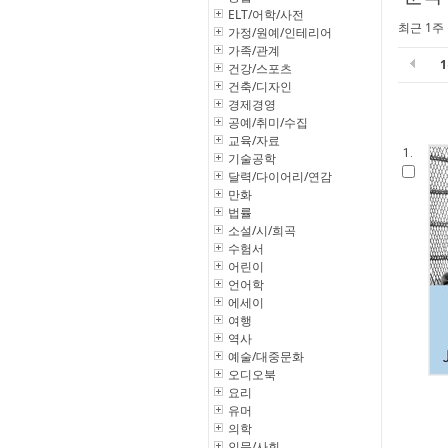
ELT/어학/사전
최근 1주
가정/원예/인테리어
가족/관계
건강/스포츠
건축/디자인
경제경영
공예/취미/수집
교육/자료
1.
기술공학
달력/다이어리/연감
만화
법률
소설/시/희곡
수험서
어린이
언어학
에세이
여행
역사
예술/대중문화
오디오북
요리
유머
의학
인문/사회