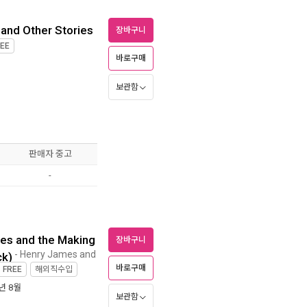
and Other Stories
장바구니
EE
바로구매
보관함
판매자 중고
-
mes and the Making
장바구니
- Henry James and
ck)
바로구매
제
FREE
해외직수입
3년 8월
보관함