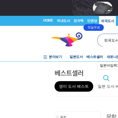
HOME
국내도서
전자책
만권당
외국도서
첫달무료
외국도
분야보기
일본도서
베스트셀러
새로나
일본어입력
베스트셀러
영미 도서 베스트
일본 도서 
문학
종합