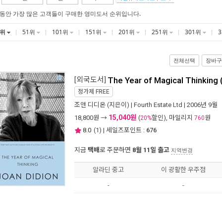
 동안 가장 많은 고객들이 구매한 영미도서 순위입니다.
1위
51위
101위
151위
201위
251위
301위
전체선택
장바구
[외국도서]
The Year of Magical Thinking
정가제
FREE
조앤 디디온
(지은이) |
Fourth Estate Ltd
| 2006년 9월
15,040원
18,800
원 →
(
할인), 마일리지
원
20%
760
8.0
(
1
) | 세일즈포인트 :
676
지금
택배
로 주문하면
8월 11일 출고
지역변경
알라딘 중고
이 광활한 우주점
-
-