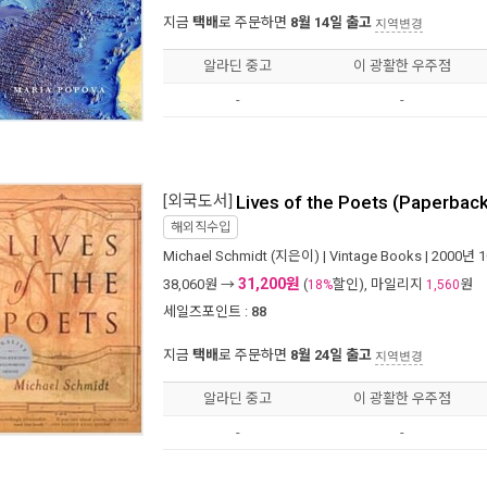
지금
택배
로 주문하면
8월 14일 출고
지역변경
알라딘 중고
이 광활한 우주점
-
-
[외국도서]
Lives of the Poets (Paperbac
해외직수입
Michael Schmidt
(지은이) |
Vintage Books
| 2000년 
31,200원
38,060
원 →
(
할인), 마일리지
원
18%
1,560
세일즈포인트 :
88
지금
택배
로 주문하면
8월 24일 출고
지역변경
알라딘 중고
이 광활한 우주점
-
-