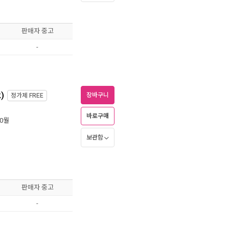
판매자 중고
-
k)
장바구니
정가제
FREE
바로구매
10월
보관함
판매자 중고
-