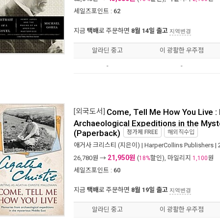
세일즈포인트 :
62
지금
택배
로 주문하면
8월 14일 출고
지역변경
알라딘 중고
이 광활한 우주점
-
-
[외국도서]
Come, Tell Me How You Live 
Archaeological Expeditions in the Myst
(Paperback)
정가제
FREE
해외직수입
애거사 크리스티
(지은이) |
HarperCollins Publishers
|
21,950원
26,780
원 →
(
할인), 마일리지
원
18%
1,100
세일즈포인트 :
60
지금
택배
로 주문하면
8월 19일 출고
지역변경
알라딘 중고
이 광활한 우주점