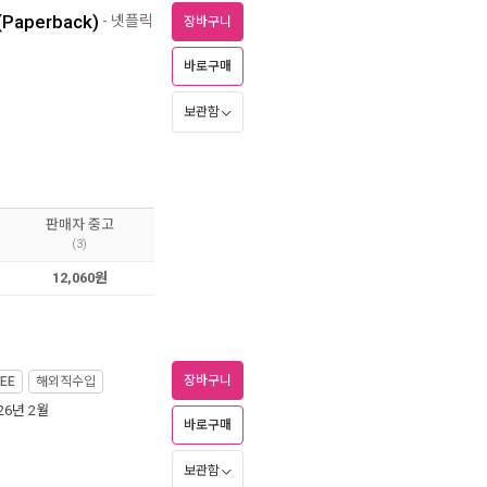
 (Paperback)
- 넷플릭
장바구니
바로구매
보관함
판매자 중고
(3)
12,060원
장바구니
EE
해외직수입
026년 2월
바로구매
보관함