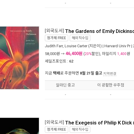
-
-
[외국도서]
The Gardens of Emily Dickins
정가제
FREE
해외직수입
Judith Farr
,
Louise Carter
(지은이) |
Harvard Univ Pr
|
46,400원
58,000
원 →
(
할인), 마일리지
원
20%
1,400
세일즈포인트 :
62
지금
택배
로 주문하면
8월 21일 출고
지역변경
알라딘 중고
이 광활한 우주점
-
-
[외국도서]
The Exegesis of Philip K Dick
정가제
FREE
해외직수입