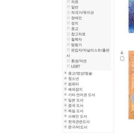
의료
일반
작곡가/뮤지션
장애인
정치
종교
참고자료
철학자
탐험가
편집자/저널리스트/출판
4.
사
환경/자연
LGBT
종교/명상/점술
청소년
컴퓨터
해외잡지
기타 언어권 도서
일본 도서
중국 도서
독일 도서
스페인 도서
한국관련도서
문구/비도서