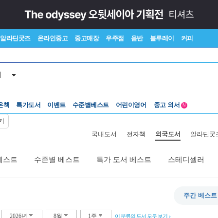
알라딘굿즈
온라인중고
중고매장
우주점
음반
블루레이
커피
서
온책
특가도서
이벤트
수준별베스트
어린이영어
중고 외서
N
Lexile®
5백원부터
기
수준별베스트
중고 외서
국내도서
전자책
외국도서
알라딘굿
베스트
수준별 베스트
특가 도서 베스트
스테디셀러
주간 베스트
2026년
8월
1주
이 분류의 도서 모두 보기