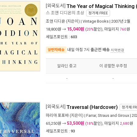
[외국도서]
The Year of Magical Thinking
스 조앤 디디온의 초상
정가제
FREE
조앤 디디온
(지은이) |
Vintage Books
| 2007년 2월
15,040원
18,800
원 →
(
할인), 마일리지
원
20%
760
세일즈포인트 :
603
내일 아침 7시
출근전 배송
양탄자배송
지역변경
알라딘 중고
이 광활한 우주점
-
-
[외국도서]
Traversal (Hardcover)
정가제
FR
마리아 포포바
(지은이) |
Farrar, Straus and Giroux
| 2
53,500원
65,250
원 →
(
할인), 마일리지
원
18%
2,680
세일즈포인트 :
93