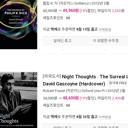
필립 K. 딕
(지은이) |
Gollancz
| 2012년 3월
49,960원
60,930
원 →
(
할인), 마일리지
원
18%
2,500
세일즈포인트 :
60
지금
택배
로 주문하면
8월 19일 출고
지역변경
알라딘 중고
이 광활한 우주점
-
-
[외국도서]
Night Thoughts : The Surreal L
David Gascoyne (Hardcover)
정가제
FREE
Robert Fraser
(지은이) |
Oxford Univ Pr
| 2012년 2월
48,600원
54,000
원 →
(
할인), 마일리지
원
10%
2,430
세일즈포인트 :
60
지금
택배
로 주문하면
8월 26일 출고
지역변경