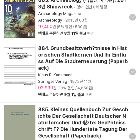
883. Archaeology (격월간 미국판): 201
3년 Shipwreck
- 영어, 연간 6회 발행
Archaeology Magazine
Archaeology
|
2013년 03월
10,450
원 (5% 할인 / 530원)
택배
로 주문하면
8월 11일 출고
변경
884. Grundbesitzverh?tnisse in Hist
orischen Stadtkernen Und Ihr Einflu
ss Auf Die Stadterneuerung (Paperb
ack)
Klaus R. Kunzmann
Springer Verlag
|
1972년 11월
92,990
원 (18% 할인 / 4,650원)
택배
로 주문하면
9월 1일 출고
변경
885. Kleines Quellenbuch Zur Gesch
ichte Der Gesellschaft Deutscher N
aturforscher Und 훣zte: Ged?htniss
chrift F? Die Hundertste Tagung Der
Gesellschaft (Paperback)