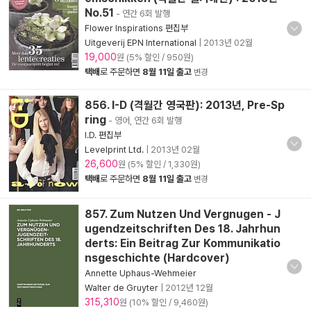
No.51
- 연간 6회 발행
Flower Inspirations 편집부
Uitgeverij EPN International
|
2013년 02월
19,000
원 (5% 할인 / 950원)
택배
로 주문하면
8월 11일 출고
변경
856. I-D (격월간 영국판): 2013년, Pre-Sp
ring
- 영어, 연간 6회 발행
I.D. 편집부
Levelprint Ltd.
|
2013년 02월
26,600
원 (5% 할인 / 1,330원)
택배
로 주문하면
8월 11일 출고
변경
857. Zum Nutzen Und Vergnugen - J
ugendzeitschriften Des 18. Jahrhun
derts: Ein Beitrag Zur Kommunikatio
nsgeschichte (Hardcover)
Annette Uphaus-Wehmeier
Walter de Gruyter
|
2012년 12월
315,310
원 (10% 할인 / 9,460원)