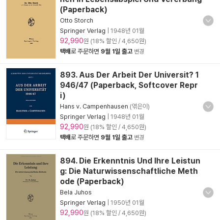
(Paperback)
Otto Storch
Springer Verlag
|
1948년 01월
92,990
원 (18% 할인 / 4,650원)
택배
로 주문하면
9월 1일 출고
변경
893. Aus Der Arbeit Der Universit? 1
946/47 (Paperback, Softcover Repr
i)
Hans v. Campenhausen
(엮은이)
Springer Verlag
|
1948년 01월
92,990
원 (18% 할인 / 4,650원)
택배
로 주문하면
9월 1일 출고
변경
894. Die Erkenntnis Und Ihre Leistun
g: Die Naturwissenschaftliche Meth
ode (Paperback)
Bela Juhos
Springer Verlag
|
1950년 01월
92,990
원 (18% 할인 / 4,650원)