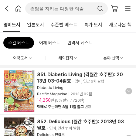
영미도서
일본도서
수준별 베스트
특가 도서
새로나온 책
주간 베스트
어제 베스트
번역서 베스트
외국도서
해외잡지
분야 선택
851. Diabetic Living (격월간 호주판): 20
13년 03-04월호
- 영어, 연간 6회 발행
Diabetic Living
Pacific Magazine
|
2013년 02월
14,250
원 (5% 할인 / 720원)
택배
로 주문하면
8월 11일 출고
변경
852. Delicious (월간 호주판): 2013년 03
월호
- 영어, 연간 11회 발행
Delicious 편집부