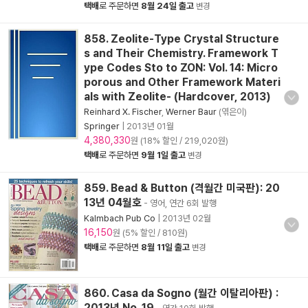
택배
로 주문하면
8월 24일 출고
변경
858. Zeolite-Type Crystal Structure
s and Their Chemistry. Framework T
ype Codes Sto to ZON: Vol. 14: Micro
porous and Other Framework Materi
als with Zeolite- (Hardcover, 2013)
Reinhard X. Fischer
,
Werner Baur
(엮은이)
Springer
|
2013년 01월
4,380,330
원 (18% 할인 / 219,020원)
택배
로 주문하면
9월 1일 출고
변경
859. Bead & Button (격월간 미국판): 20
13년 04월호
- 영어, 연간 6회 발행
Kalmbach Pub Co
|
2013년 02월
16,150
원 (5% 할인 / 810원)
택배
로 주문하면
8월 11일 출고
변경
860. Casa da Sogno (월간 이탈리아판) :
2013년 No. 19