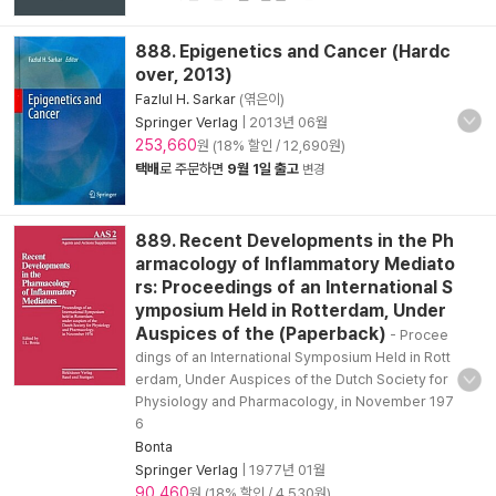
888. Epigenetics and Cancer (Hardc
over, 2013)
Fazlul H. Sarkar
(엮은이)
Springer Verlag
|
2013년 06월
253,660
원 (18% 할인 / 12,690원)
택배
로 주문하면
9월 1일 출고
변경
889. Recent Developments in the Ph
armacology of Inflammatory Mediato
rs: Proceedings of an International S
ymposium Held in Rotterdam, Under
Auspices of the (Paperback)
- Procee
dings of an International Symposium Held in Rott
erdam, Under Auspices of the Dutch Society for
Physiology and Pharmacology, in November 197
6
Bonta
Springer Verlag
|
1977년 01월
90,460
원 (18% 할인 / 4,530원)