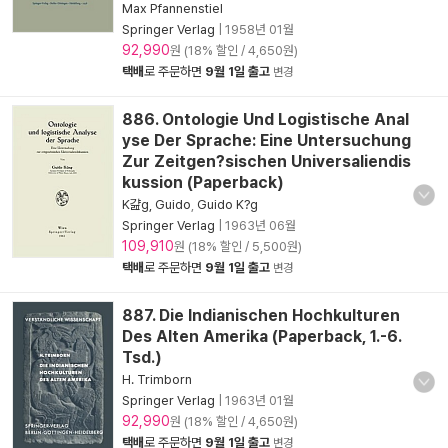
Max Pfannenstiel
Springer Verlag
|
1958년 01월
92,990
원 (18% 할인 / 4,650원)
택배
로 주문하면
9월 1일 출고
변경
886. Ontologie Und Logistische Anal
yse Der Sprache: Eine Untersuchung
Zur Zeitgen?sischen Universaliendis
kussion (Paperback)
K걆g, Guido
,
Guido K?g
Springer Verlag
|
1963년 06월
109,910
원 (18% 할인 / 5,500원)
택배
로 주문하면
9월 1일 출고
변경
887. Die Indianischen Hochkulturen
Des Alten Amerika (Paperback, 1.-6.
Tsd.)
H. Trimborn
Springer Verlag
|
1963년 01월
92,990
원 (18% 할인 / 4,650원)
택배
로 주문하면
9월 1일 출고
변경