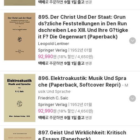
택배
로 주문하면
9월 1일 출고
변경
895. Der Christ Und Der Staat: Grun
ds?zliche Feststellungen in Den Run
dschreiben Leo XIII. Und Ihre G?tigke
it F? Die Gegenwart (Paperback)
Leopold Lentner
Springer Verlag
|
1952년 01월
92,990
원 (18% 할인 / 4,650원)
택배
로 주문하면
9월 1일 출고
변경
896. Elektroakustik: Musik Und Spra
che (Paperback, Softcover Repri)
- M
usik Und Sprache
Friedrich C. Saic
Springer Verlag
|
1952년 01월
92,990
원 (18% 할인 / 4,650원)
택배
로 주문하면
9월 1일 출고
변경
897. Geist Und Wirklichkeit: Kritisch
e Essays (Paperback)