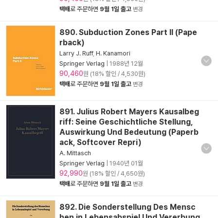
택배
로 주문하면
9월 1일 출고
변경
890. Subduction Zones Part II (Pape
rback)
Larry J. Ruff
,
H. Kanamori
Springer Verlag
|
1988년 12월
90,460
원 (18% 할인 / 4,530원)
택배
로 주문하면
9월 1일 출고
변경
891. Julius Robert Mayers Kausalbeg
riff: Seine Geschichtliche Stellung,
Auswirkung Und Bedeutung (Paperb
ack, Softcover Repri)
A. Mittasch
Springer Verlag
|
1940년 01월
92,990
원 (18% 할인 / 4,650원)
택배
로 주문하면
9월 1일 출고
변경
892. Die Sonderstellung Des Mensc
hen in Lebensabspiel Und Vererbung