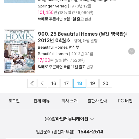
Springer Verlag
|
1973년 12월
101,450
원 (18% 할인 / 5,080원)
택배
로 주문하면
9월 1일 출고
변경
900. 25 Beautiful Homes (월간 영국판):
2013년 04월호
- 영어, 매월 발행
Beautiful Homes 편집부
Beautiful Homes
|
2013년 03월
17,100
원 (5% 할인 / 520원)
택배
로 주문하면
8월 11일 출고
변경
16
17
18
19
20
로그인
전체 메뉴
회사 소개
출판사 안내
PC 버전
(주)알라딘커뮤니케이션
1544-2514
일반문의 (발신자 부담)