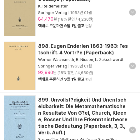
K. Reidemeister
Springer Verlag
|
1953년 01월
84,470
원 (18% 할인 / 4,230원)
택배
로 주문하면
9월 1일 출고
변경
898. Eugen Enderlen 1863-1963: Fes
tschrift. 4 Vortr?e (Paperback)
Werner Wachsmuth
,
R. Nissen
,
L. Zukschwerdt
Springer Verlag
|
1963년 01월
92,990
원 (18% 할인 / 4,650원)
택배
로 주문하면
9월 1일 출고
변경
899. Unvollst?digkeit Und Unentsch
eidbarkeit: Die Metamathematische
n Resultate Von G?el, Church, Kleen
e, Rosser Und Ihre Erkenntnistheore
tische Bedeutung (Paperback, 3, 3.,
Verb. Aufl.)
Stegm걄ler, Wolfgang
,
Wolfgang Stegm?ler