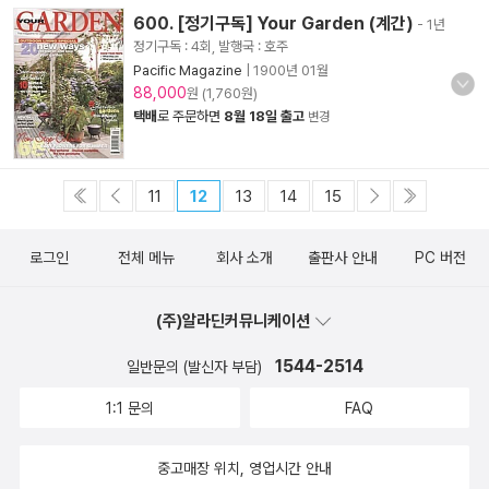
600. [정기구독] Your Garden (계간)
- 1년
정기구독 : 4회, 발행국 : 호주
Pacific Magazine
|
1900년 01월
88,000
원 (1,760원)
택배
로 주문하면
8월 18일 출고
변경
11
12
13
14
15
로그인
전체 메뉴
회사 소개
출판사 안내
PC 버전
(주)알라딘커뮤니케이션
1544-2514
일반문의 (발신자 부담)
1:1 문의
FAQ
중고매장 위치, 영업시간 안내