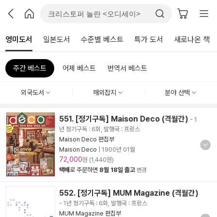
영미도서
일본도서
수준별 베스트
특가 도서
새로나온 책
주간 베스트
어제 베스트
번역서 베스트
외국도서
해외잡지
분야 선택
551. [정기구독] Maison Deco (격월간)
- 1
년 정기구독 : 6회, 발행국 : 프랑스
Maison Deco 편집부
Maison Deco
|
1900년 01월
72,000
원 (1,440원)
택배
로 주문하면
8월 18일 출고
변경
552. [정기구독] MUM Magazine (격월간)
- 1년 정기구독 : 6회, 발행국 : 프랑스
MUM Magazine 편집부