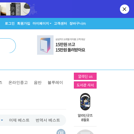
로그인
회원가입
마이페이지
고객센터
장바구니
(0)
알라딘 us
즈
온라인중고
음반
블루레이
도서관 사서
어제 베스트
번역서 베스트