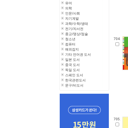
유머
의학
인문/사회
자기계발
과학/수학/생태
전기/자서전
종교/명상/점술
청소년
704.
컴퓨터
해외잡지
기타 언어권 도서
일본 도서
중국 도서
독일 도서
스페인 도서
한국관련도서
문구/비도서
705.