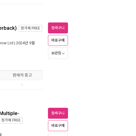
erback)
장바구니
정가제
FREE
바로구매
row Ltd
| 2024년 9월
보관함
판매자 중고
-
Multiple-
장바구니
정가제
FREE
바로구매
월