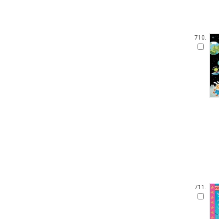
710.
711.