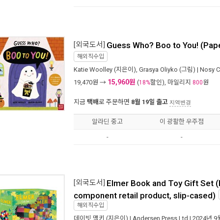
[외국도서]
Guess Who? Boo to You! (Pap
해외직수입
Katie Woolley
(지은이),
Grasya Oliyko
(그림) |
Nosy C
15,960원
19,470
원 →
(
할인), 마일리지
원
18%
800
지금
택배
로 주문하면
8월 19일 출고
지역변경
알라딘 중고
이 광활한 우주점
-
-
[외국도서]
Elmer Book and Toy Gift Set (
component retail product, slip-cased)
해외직수입
데이빗 맥키
(지은이) |
Andersen Press Ltd
| 2024년 9