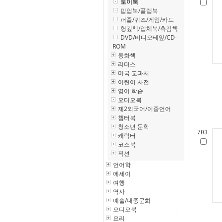
토이북
팝업북/플랩북
퍼즐/퀴즈/게임/카드
헝겊책/입체북/촉감책
DVD/비디오테잎/CD-
ROM
동화책
리더스
미국 교과서
어린이 사전
영어 학습
오디오북
제2외국어/이중언어
챕터북
청소년 문학
703.
캐릭터
코스북
픽션
언어학
에세이
여행
역사
예술/대중문화
오디오북
요리