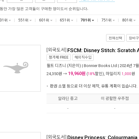
 동안 가장 많은 고객들이 구매한 영미도서 순위입니다.
501위
551위
601위
651위
701위
751위
801위
전체선택
장바구
[외국도서]
FSCM: Disney Stitch: Scratch 
정가제
FREE
해외직수입
월트 디즈니
(지은이) |
Bonnier Books Ltd
| 2024년 7월
19,960원
24,350
원 →
(
할인), 마일리지
원
18%
1,000
판권 소멸 등으로 더 이상 제작, 유통 계획이 없습니다.
알라딘 중고
이 광활한 우주점
-
-
[외국도서]
Disney Princess: Colourmania