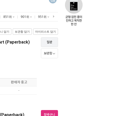
851위
901위
951위
니 담기
보관함 담기
마이리스트 담기
Art (Paperback)
절판
보관함
판매자 중고
-
 (Paperback)
장바구니