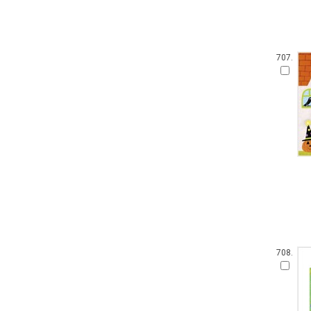
707.
708.