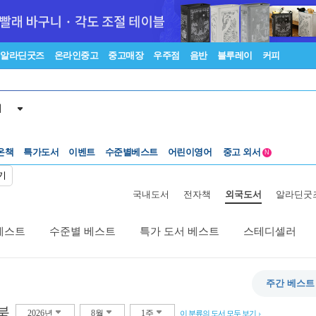
알라딘굿즈
온라인중고
중고매장
우주점
음반
블루레이
커피
서
수준별베스트
중고 외서
온책
특가도서
이벤트
어린이영어
Lexile®
5백원부터
N
수준별베스트
중고 외서
기
국내도서
전자책
외국도서
알라딘굿
베스트
수준별 베스트
특가 도서 베스트
스테디셀러
주간 베스트
북
2026년
8월
1주
이 분류의 도서 모두 보기