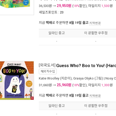
29,950원
36,530
원 →
(
할인), 마일리지
원
18%
1,500
세일즈포인트 :
23
지금
택배
로 주문하면
8월 19일 출고
지역변경
알라딘 중고
이 광활한 우주점
-
-
[외국도서]
Guess Who? Boo to You! (Har
해외직수입
Katie Woolley
(지은이),
Grasya Oliyko
(그림) |
Nosy C
25,960원
31,660
원 →
(
할인), 마일리지
원
18%
1,300
지금
택배
로 주문하면
8월 19일 출고
지역변경
알라딘 중고
이 광활한 우주점
-
-