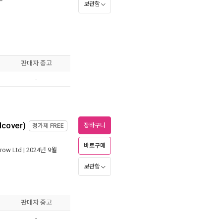
보관함
판매자 중고
-
dcover)
장바구니
정가제
FREE
바로구매
row Ltd
| 2024년 9월
보관함
판매자 중고
-