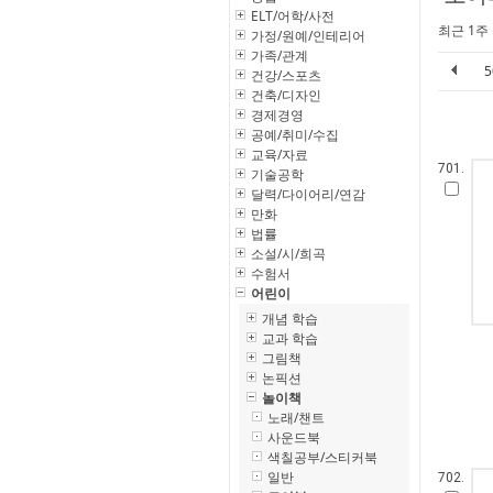
ELT/어학/사전
최근 1주
가정/원예/인테리어
가족/관계
건강/스포츠
건축/디자인
경제경영
공예/취미/수집
교육/자료
701.
기술공학
달력/다이어리/연감
만화
법률
소설/시/희곡
수험서
어린이
개념 학습
교과 학습
그림책
논픽션
놀이책
노래/챈트
사운드북
색칠공부/스티커북
일반
702.