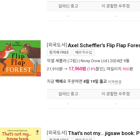
알라딘 중고
이 광활한 우주점
-
-
[외국도서]
Axel Scheffler's Flip Flap For
정가제
FREE
해외직수입
악셀 셰플러
(그림) |
Nosy Crow Ltd
| 2024년 9월
17,960원
21,910
원 →
(
할인), 마일리지
원
18%
900
지금
택배
로 주문하면
8월 19일 출고
지역변경
알라딘 중고
이 광활한 우주점
-
-
[외국도서]
That's not my... jigsaw book: 