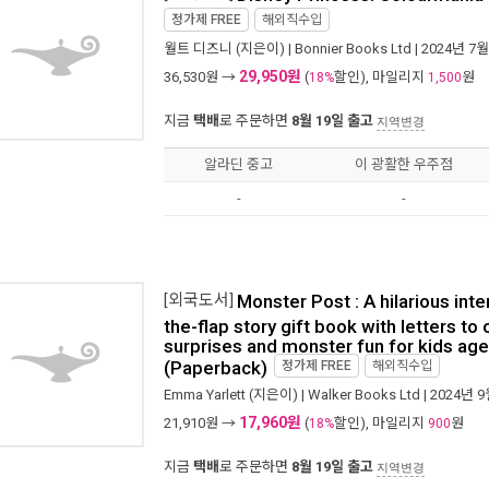
정가제
FREE
해외직수입
월트 디즈니
(지은이) |
Bonnier Books Ltd
| 2024년 7월
29,950원
36,530
원 →
(
할인), 마일리지
원
18%
1,500
지금
택배
로 주문하면
8월 19일 출고
지역변경
알라딘 중고
이 광활한 우주점
-
-
[외국도서]
Monster Post : A hilarious inter
the-flap story gift book with letters to
surprises and monster fun for kids age
(Paperback)
정가제
FREE
해외직수입
Emma Yarlett
(지은이) |
Walker Books Ltd
| 2024년 
17,960원
21,910
원 →
(
할인), 마일리지
원
18%
900
지금
택배
로 주문하면
8월 19일 출고
지역변경