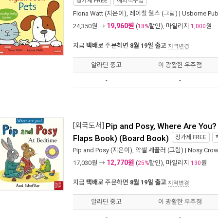
정가제
FREE
해외직수입
Fiona Watt
(지은이),
레이철 웰스
(그림) |
Usborne Publ
19,960원
24,350
원 →
(
할인), 마일리지
원
18%
1,000
지금
택배
로 주문하면
8월 19일 출고
지역변경
알라딘 중고
이 광활한 우주점
-
-
[외국도서]
Pip and Posy, Where Are You? 
Flaps Book) (Board Book)
정가제
FREE
Pip and Posy
(지은이),
악셀 셰플러
(그림) |
Nosy Crow
12,770원
17,030
원 →
(
할인), 마일리지
원
25%
130
지금
택배
로 주문하면
8월 19일 출고
지역변경
알라딘 중고
이 광활한 우주점
-
-