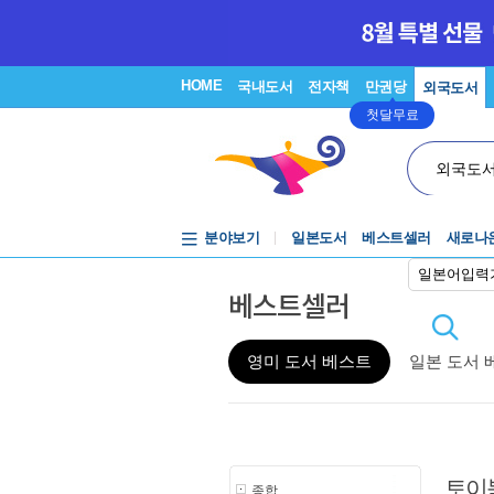
HOME
국내도서
전자책
만권당
외국도서
첫달무료
외국도
분야보기
일본도서
베스트셀러
새로나
일본어입력
베스트셀러
영미 도서 베스트
일본 도서 
토이
종합