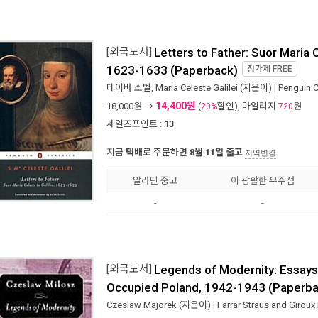
[외국도서]
Letters to Father: Suor Maria C
1623-1633 (Paperback)
정가제
FREE
데이바 소벨
,
Maria Celeste Galilei
(지은이) |
Penguin C
14,400원
18,000
원 →
(
할인), 마일리지
원
20%
720
세일즈포인트 :
13
지금
택배
로 주문하면
8월 11일 출고
지역변경
알라딘 중고
이 광활한 우주점
-
-
[외국도서]
Legends of Modernity: Essays
Occupied Poland, 1942-1943 (Paperba
Czeslaw Majorek
(지은이) |
Farrar Straus and Giroux