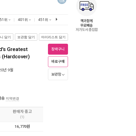
351위
401위
451위
니 담기
보관함 담기
마이리스트 담기
d's Greatest
장바구니
s (Hardcover)
바로구매
020년 9월
보관함
배송
지역변경
판매자 중고
(1)
16,770원