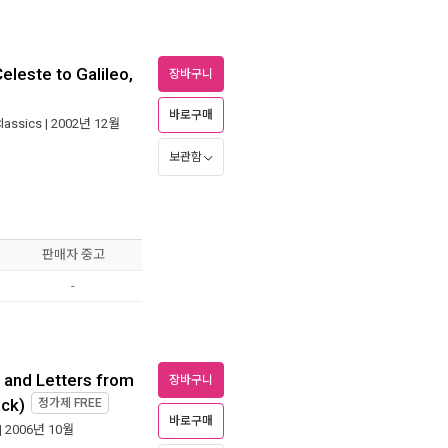
eleste to Galileo,
장바구니
바로구매
lassics
| 2002년 12월
보관함
판매자 중고
-
 and Letters from
장바구니
ck)
정가제
FREE
바로구매
| 2006년 10월