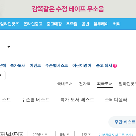
알라딘굿즈
온라인중고
중고매장
우주점
음반
블루레이
커피
서
수준별베스트
중고 외서
온책
특가도서
이벤트
어린이영어
Lexile®
5백원부터
N
수준별베스트
중고 외서
기
국내도서
전자책
외국도서
알라딘굿
베스트
수준별 베스트
특가 도서 베스트
스테디셀러
주간 베스트
/저널/편지
2026년
8월
1주
이 분류의 도서 모두 보기