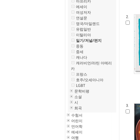
아프리카
에세이
여성저자
2.
연설문
영국/아일랜드
유럽일반
이탈리아
일기/저널/편지
중동
중세
캐나다
캐러비언/라틴 아메리
카
프랑스
호주/오세아니아
LGBT
문학비평
소설
시
3.
희곡
수험서
어린이
언어학
에세이
여행