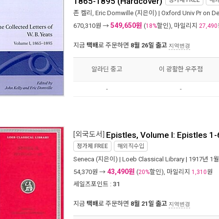
정가제
FREE
해
존 켈리
,
Eric Domwille
(지은이) |
Oxford Univ Pr on 
549,650원
670,310
원 →
(
할인), 마일리지
18%
27,490
지금
택배
로 주문하면
8월 26일 출고
지역변경
알라딘 중고
이 광활한 우주점
-
-
[외국도서]
Epistles, Volume I: Epistles 1
정가제
FREE
해외직수입
Seneca
(지은이) |
Loeb Classical Library
| 1917년 1월
43,490원
54,370
원 →
(
할인), 마일리지
원
20%
1,310
세일즈포인트 :
31
지금
택배
로 주문하면
8월 21일 출고
지역변경