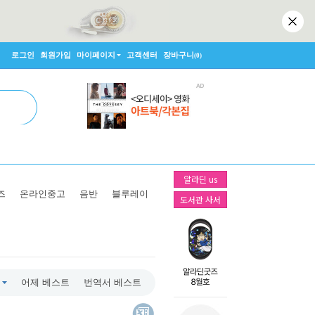
로그인
회원가입
마이페이지
고객센터
장바구니
(0)
알라딘 us
즈
온라인중고
음반
블루레이
도서관 사서
어제 베스트
번역서 베스트