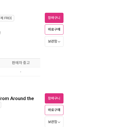
장바구니
가제
FREE
바로구매
원
보관함
판매자 중고
-
 From Around the
장바구니
바로구매
보관함