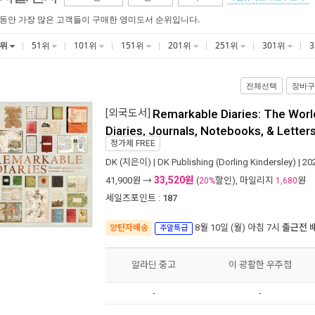
 동안 가장 많은 고객들이 구매한 영미도서 순위입니다.
1위
51위
101위
151위
201위
251위
301위
전체선택
장바구
[외국도서]
Remarkable Diaries: The Worl
Diaries, Journals, Notebooks, & Letter
정가제
FREE
DK
(지은이) |
DK Publishing (Dorling Kindersley)
| 2
33,520원
41,900
원 →
(
할인), 마일리지
원
20%
1,680
세일즈포인트 :
187
8월 10일 (월) 아침 7시
출근전 
양탄자배송
주말특급
알라딘 중고
이 광활한 우주점
-
-