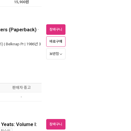
15,900원
ters (Paperback)
-
장바구니
바로구매
) |
Belknap Pr
| 1986년 3
보관함
판매자 중고
-
 Yeats: Volume I:
장바구니