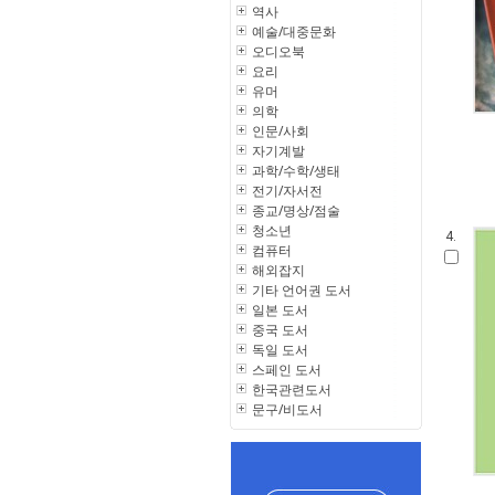
역사
예술/대중문화
오디오북
요리
유머
의학
인문/사회
자기계발
과학/수학/생태
전기/자서전
종교/명상/점술
청소년
4.
컴퓨터
해외잡지
기타 언어권 도서
일본 도서
중국 도서
독일 도서
스페인 도서
한국관련도서
문구/비도서