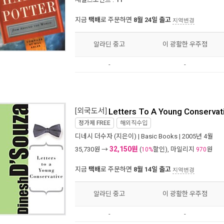
지금
택배
로 주문하면
8월 24일 출고
지역변경
알라딘 중고
이 광활한 우주점
-
-
[외국도서]
Letters To A Young Conservat
정가제
FREE
해외직수입
디네시 더수자
(지은이) |
Basic Books
| 2005년 4월
32,150원
35,730
원 →
(
할인), 마일리지
원
10%
970
지금
택배
로 주문하면
8월 14일 출고
지역변경
알라딘 중고
이 광활한 우주점
-
-