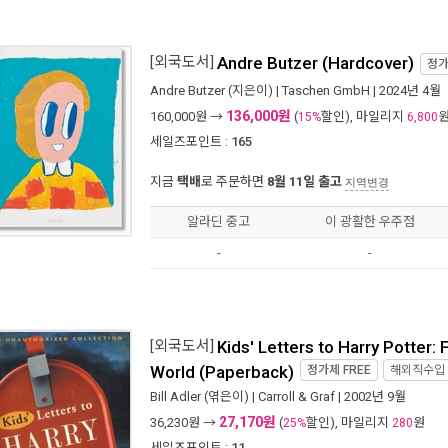
[외국도서]
Andre Butzer (Hardcover)
정
Andre Butzer
(지은이) |
Taschen GmbH
| 2024년 4월
136,000원
160,000
원 →
(
할인), 마일리지
15%
6,800
세일즈포인트 :
165
지금
택배
로 주문하면
8월 11일 출고
지역변경
알라딘 중고
이 광활한 우주점
-
-
[외국도서]
Kids' Letters to Harry Potter:
World (Paperback)
정가제
FREE
해외직수입
Bill Adler
(엮은이) |
Carroll & Graf
| 2002년 9월
27,170원
36,230
원 →
(
할인), 마일리지
원
25%
280
세일즈포인트 :
11