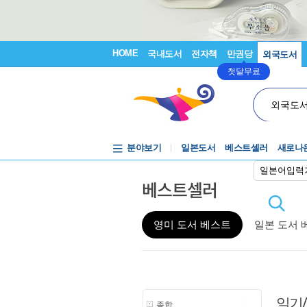
HOME
국내도서
전자책
만권당
외국도서
첫달무료
외국도
분야보기
일본도서
베스트셀러
새로나
일본어입력
베스트셀러
영미 도서 베스트
일본 도서 
일기
종합