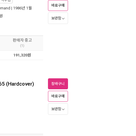
외직수입
바로구매
Demand
| 1986년 1월
원
보관함
판매자 중고
(1)
191,320원
-65 (Hardcover)
장바구니
바로구매
보관함