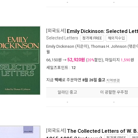
-
-
[외국도서]
Emily Dickinson: Selected Let
Selected Letters
정가제
FREE
해외직수입
Emily Dickinson
(지은이),
Thomas H. Johnson
(엮은이
월
52,920원
66,150
원 →
(
할인), 마일리지
원
20%
1,590
세일즈포인트 :
12
지금
택배
로 주문하면
8월 26일 출고
지역변경
알라딘 중고
이 광활한 우주점
-
-
[외국도서]
The Collected Letters of W. B.
1865-1895 (Hardcover)