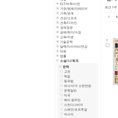
ELT/어학/사전
최근 1주
가정/원예/인테리어
가족/관계
건강/스포츠
건축/디자인
경제경영
공예/취미/수집
교육/자료
1.
기술공학
달력/다이어리/연감
만화
법률
소설/시/희곡
문학
고전
독일
동유럽
러시아/구 소련연방
문학일반
미국
북미 원주민
스칸디나비아
스페인/포르투갈
아시아