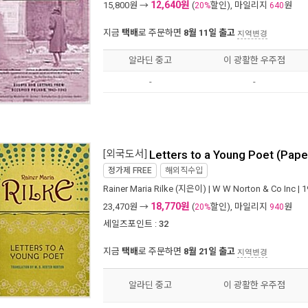
12,640원
15,800
원 →
(
할인), 마일리지
원
20%
640
지금
택배
로 주문하면
8월 11일 출고
지역변경
알라딘 중고
이 광활한 우주점
-
-
[외국도서]
Letters to a Young Poet (Pape
정가제
FREE
해외직수입
Rainer Maria Rilke
(지은이) |
W W Norton & Co Inc
| 
18,770원
23,470
원 →
(
할인), 마일리지
원
20%
940
세일즈포인트 :
32
지금
택배
로 주문하면
8월 21일 출고
지역변경
알라딘 중고
이 광활한 우주점