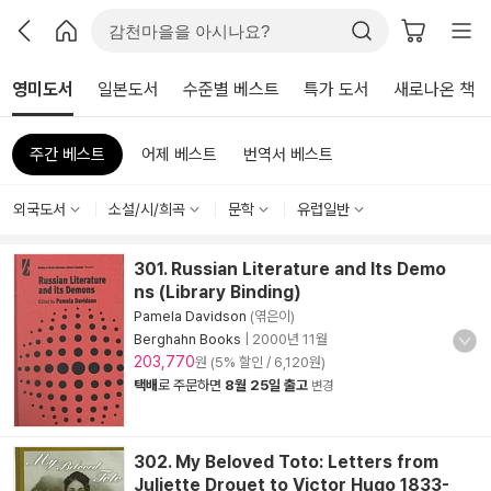
영미도서
일본도서
수준별 베스트
특가 도서
새로나온 책
주간 베스트
어제 베스트
번역서 베스트
외국도서
소설/시/희곡
문학
유럽일반
301. Russian Literature and Its Demo
ns (Library Binding)
Pamela Davidson
(엮은이)
Berghahn Books
|
2000년 11월
203,770
원 (5% 할인 / 6,120원)
택배
로 주문하면
8월 25일 출고
변경
302. My Beloved Toto: Letters from
Juliette Drouet to Victor Hugo 1833-