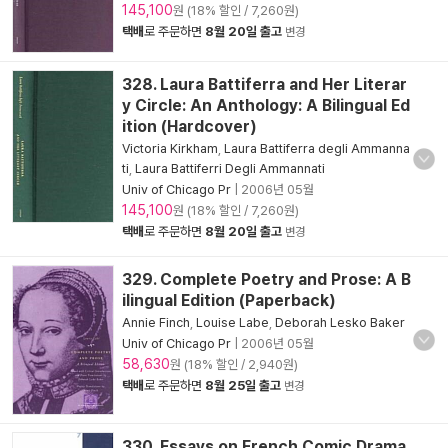
145,100
원 (18% 할인 / 7,260원)
택배
로 주문하면
8월 20일 출고
변경
328. Laura Battiferra and Her Literar
y Circle: An Anthology: A Bilingual Ed
ition (Hardcover)
Victoria Kirkham
,
Laura Battiferra degli Ammanna
ti
,
Laura Battiferri Degli Ammannati
Univ of Chicago Pr
|
2006년 05월
145,100
원 (18% 할인 / 7,260원)
택배
로 주문하면
8월 20일 출고
변경
329. Complete Poetry and Prose: A B
ilingual Edition (Paperback)
Annie Finch
,
Louise Labe
,
Deborah Lesko Baker
Univ of Chicago Pr
|
2006년 05월
58,630
원 (18% 할인 / 2,940원)
택배
로 주문하면
8월 25일 출고
변경
330. Essays on French Comic Drama