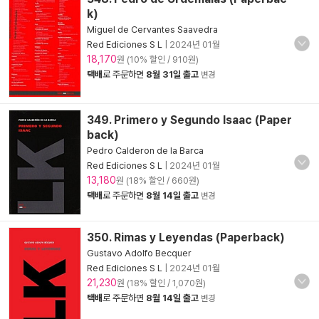
k)
Miguel de Cervantes Saavedra
Red Ediciones S L
|
2024년 01월
18,170
원 (10% 할인 / 910원)
택배
로 주문하면
8월 31일 출고
변경
349. Primero y Segundo Isaac (Paper
back)
Pedro Calderon de la Barca
Red Ediciones S L
|
2024년 01월
13,180
원 (18% 할인 / 660원)
택배
로 주문하면
8월 14일 출고
변경
350. Rimas y Leyendas (Paperback)
Gustavo Adolfo Becquer
Red Ediciones S L
|
2024년 01월
21,230
원 (18% 할인 / 1,070원)
택배
로 주문하면
8월 14일 출고
변경