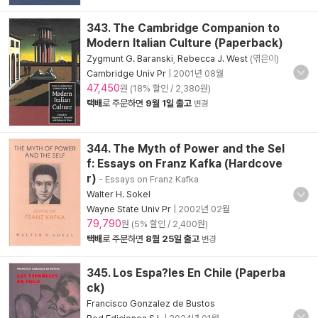
343. The Cambridge Companion to
Modern Italian Culture (Paperback)
Zygmunt G. Baranski
,
Rebecca J. West
(엮은이)
Cambridge Univ Pr
|
2001년 08월
47,450
원 (18% 할인 / 2,380원)
택배
로 주문하면
9월 1일 출고
변경
344. The Myth of Power and the Sel
f: Essays on Franz Kafka (Hardcove
r)
- Essays on Franz Kafka
Walter H. Sokel
Wayne State Univ Pr
|
2002년 02월
79,790
원 (5% 할인 / 2,400원)
택배
로 주문하면
8월 25일 출고
변경
345. Los Espa?les En Chile (Paperba
ck)
Francisco Gonzalez de Bustos