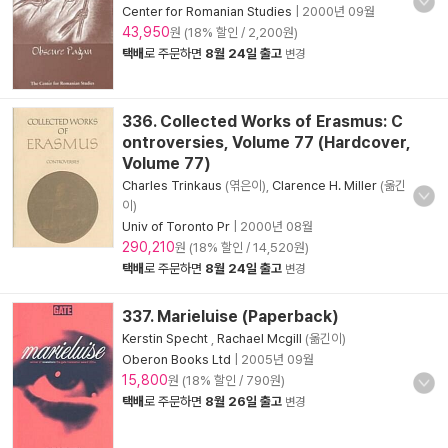
Center for Romanian Studies
|
2000년 09월
43,950
원 (18% 할인 / 2,200원)
택배
로 주문하면
8월 24일 출고
변경
336. Collected Works of Erasmus: C
ontroversies, Volume 77 (Hardcover,
Volume 77)
Charles Trinkaus
(엮은이),
Clarence H. Miller
(옮긴
이)
Univ of Toronto Pr
|
2000년 08월
290,210
원 (18% 할인 / 14,520원)
택배
로 주문하면
8월 24일 출고
변경
337. Marieluise (Paperback)
Kerstin Specht
,
Rachael Mcgill
(옮긴이)
Oberon Books Ltd
|
2005년 09월
15,800
원 (18% 할인 / 790원)
택배
로 주문하면
8월 26일 출고
변경