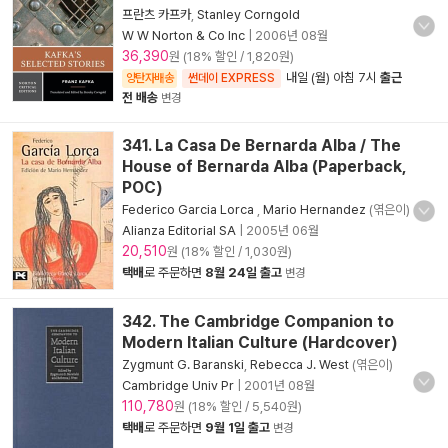
프란츠 카프카
,
Stanley Corngold
W W Norton & Co Inc
|
2006년 08월
36,390
원 (18% 할인 / 1,820원)
내일 (월) 아침 7시
출근
양탄자배송
썬데이 EXPRESS
전 배송
변경
341. La Casa De Bernarda Alba / The
House of Bernarda Alba (Paperback,
POC)
Federico Garcia Lorca
,
Mario Hernandez
(엮은이)
Alianza Editorial SA
|
2005년 06월
20,510
원 (18% 할인 / 1,030원)
택배
로 주문하면
8월 24일 출고
변경
342. The Cambridge Companion to
Modern Italian Culture (Hardcover)
Zygmunt G. Baranski
,
Rebecca J. West
(엮은이)
Cambridge Univ Pr
|
2001년 08월
110,780
원 (18% 할인 / 5,540원)
택배
로 주문하면
9월 1일 출고
변경