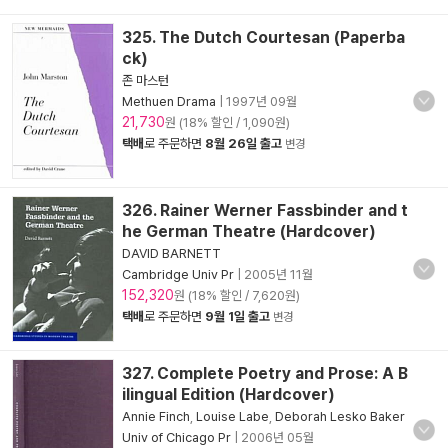
325. The Dutch Courtesan (Paperba
ck)
존 마스턴
Methuen Drama
|
1997년 09월
21,730
원 (18% 할인 / 1,090원)
택배
로 주문하면
8월 26일 출고
변경
326. Rainer Werner Fassbinder and t
he German Theatre (Hardcover)
DAVID BARNETT
Cambridge Univ Pr
|
2005년 11월
152,320
원 (18% 할인 / 7,620원)
택배
로 주문하면
9월 1일 출고
변경
327. Complete Poetry and Prose: A B
ilingual Edition (Hardcover)
Annie Finch
,
Louise Labe
,
Deborah Lesko Baker
Univ of Chicago Pr
|
2006년 05월