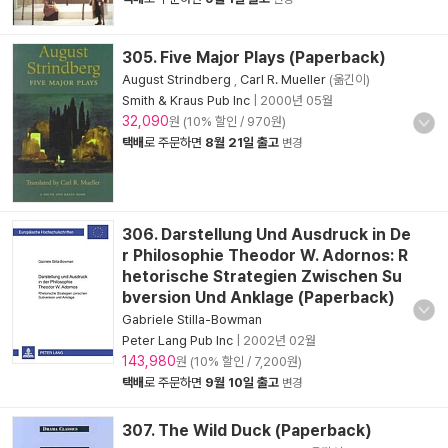
305. Five Major Plays (Paperback)
August Strindberg
,
Carl R. Mueller
(옮긴이)
Smith & Kraus Pub Inc
|
2000년 05월
32,090
원 (10% 할인 / 970원)
택배
로 주문하면
8월 21일 출고
변경
306. Darstellung Und Ausdruck in De
r Philosophie Theodor W. Adornos: R
hetorische Strategien Zwischen Su
bversion Und Anklage (Paperback)
Gabriele Stilla-Bowman
Peter Lang Pub Inc
|
2002년 02월
143,980
원 (10% 할인 / 7,200원)
택배
로 주문하면
9월 10일 출고
변경
307. The Wild Duck (Paperback)