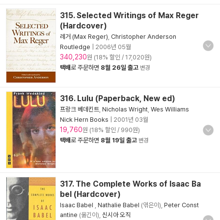
315. Selected Writings of Max Reger
(Hardcover)
레거 (Max Reger)
,
Christopher Anderson
Routledge
|
2006년 05월
340,230
원 (18% 할인 / 17,020원)
택배
로 주문하면
8월 26일 출고
변경
316. Lulu (Paperback, New ed)
프랑크 베데킨트
,
Nicholas Wright
,
Wes Williams
Nick Hern Books
|
2001년 03월
19,760
원 (18% 할인 / 990원)
택배
로 주문하면
8월 19일 출고
변경
317. The Complete Works of Isaac Ba
bel (Hardcover)
Isaac Babel
,
Nathalie Babel
(엮은이),
Peter Const
antine
(옮긴이),
신시아 오직