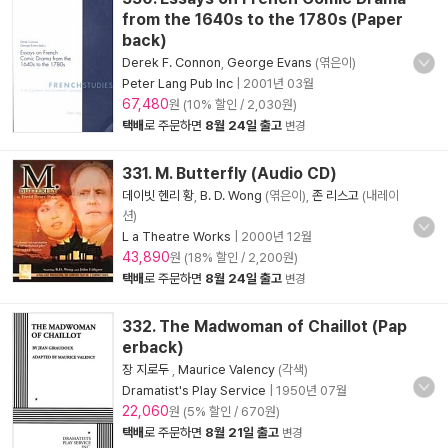
from the 1640s to the 1780s (Paper
back)
Derek F. Connon
,
George Evans
(엮은이)
Peter Lang Pub Inc
|
2001년 03월
67,480
원 (10% 할인 / 2,030원)
택배
로 주문하면
8월 24일 출고
변경
331. M. Butterfly (Audio CD)
데이빗 헨리 황
,
B. D. Wong
(엮은이),
존 리스고
(내레이
션)
L a Theatre Works
|
2000년 12월
43,890
원 (18% 할인 / 2,200원)
택배
로 주문하면
8월 24일 출고
변경
332. The Madwoman of Chaillot (Pap
erback)
장 지로두
,
Maurice Valency
(각색)
Dramatist's Play Service
|
1950년 07월
22,060
원 (5% 할인 / 670원)
택배
로 주문하면
8월 21일 출고
변경