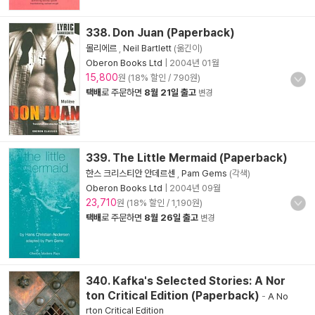
338. Don Juan (Paperback)
몰리에르
,
Neil Bartlett
(옮긴이)
Oberon Books Ltd
|
2004년 01월
15,800
원 (18% 할인 / 790원)
택배
로 주문하면
8월 21일 출고
변경
339. The Little Mermaid (Paperback)
한스 크리스티안 안데르센
,
Pam Gems
(각색)
Oberon Books Ltd
|
2004년 09월
23,710
원 (18% 할인 / 1,190원)
택배
로 주문하면
8월 26일 출고
변경
340. Kafka's Selected Stories: A Nor
ton Critical Edition (Paperback)
-
A No
rton Critical Edition