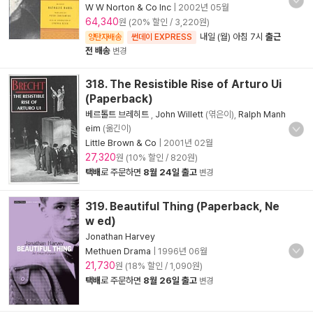
W W Norton & Co Inc
|
2002년 05월
64,340
원 (20% 할인 / 3,220원)
내일 (월) 아침 7시
출근
양탄자배송
썬데이 EXPRESS
전 배송
변경
318. The Resistible Rise of Arturo Ui
(Paperback)
베르톨트 브레히트
,
John Willett
(엮은이),
Ralph Manh
eim
(옮긴이)
Little Brown & Co
|
2001년 02월
27,320
원 (10% 할인 / 820원)
택배
로 주문하면
8월 24일 출고
변경
319. Beautiful Thing (Paperback, Ne
w ed)
Jonathan Harvey
Methuen Drama
|
1996년 06월
21,730
원 (18% 할인 / 1,090원)
택배
로 주문하면
8월 26일 출고
변경