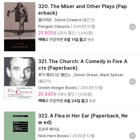
320. The Miser and Other Plays (Pap
erback)
몰리에르
,
David Coward
(옮긴이)
Penguin Classics
|
2000년 01월
20,800
원 (20% 할인 / 1,040원)
택배
로 주문하면
8월 11일 출고
변경
321. The Church: A Comedy in Five A
cts (Paperback)
루이 훼르디낭 쎌린느
,
Simon Green
,
Mark Spitzer
(옮긴이)
Green Integer Books
|
2003년 10월
20,440
원 (18% 할인 / 1,030원)
택배
로 주문하면
8월 24일 출고
변경
322. A Flea in Her Ear (Paperback, Ne
w ed)
조르주 페이도
Nick Hern Books
|
2000년 12월