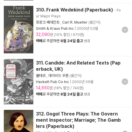
310. Frank Wedekind (Paperback)
- Fo
ur Major Plays
프랑크 베데킨트
,
Carl R. Mueller
(옮긴이)
Smith & Kraus Pub Inc
|
2000년 03월
32,090
원 (10% 할인 / 970원)
택배
로 주문하면
8월 24일 출고
변경
311. Candide: And Related Texts (Pap
erback, UK)
볼테르
,
데이비드 우튼
(옮긴이)
Hackett Pub Co Inc
|
2000년 09월
14,650
원 (18% 할인 / 740원)
택배
로 주문하면
8월 24일 출고
변경
312. Gogol Three Plays: The Govern
ment Inspector; Marriage; The Gamb
lers (Paperback)