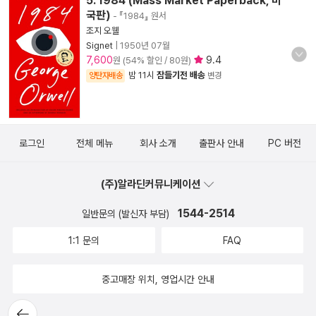
5. 1984 (Mass Market Paperback, 미
국판)
- 『1984』 원서
조지 오웰
Signet
|
1950년 07월
7,600
9.4
원 (54% 할인 / 80원)
밤 11시
잠들기전 배송
양탄자배송
변경
로그인
전체 메뉴
회사 소개
출판사 안내
PC 버전
(주)알라딘커뮤니케이션
1544-2514
일반문의 (발신자 부담)
1:1 문의
FAQ
중고매장 위치, 영업시간 안내
뒤로가