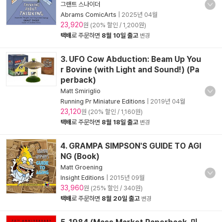
그랜트 스나이더
Abrams ComicArts
|
2025년 04월
23,920
원 (20% 할인 / 1,200원)
택배
로 주문하면
8월 10일 출고
변경
3. UFO Cow Abduction: Beam Up You
r Bovine (with Light and Sound!) (Pa
perback)
Matt Smiriglio
Running Pr Miniature Editions
|
2019년 04월
23,120
원 (20% 할인 / 1,160원)
택배
로 주문하면
8월 18일 출고
변경
4. GRAMPA SIMPSON'S GUIDE TO AGI
NG (Book)
Matt Groening
Insight Editions
|
2015년 09월
33,960
원 (25% 할인 / 340원)
택배
로 주문하면
8월 20일 출고
변경