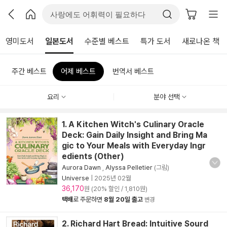
영미도서
일본도서
수준별 베스트
특가 도서
새로나온 책
주간 베스트
어제 베스트
번역서 베스트
요리
분야 선택
1. A Kitchen Witch's Culinary Oracle
Deck: Gain Daily Insight and Bring Ma
gic to Your Meals with Everyday Ingr
edients (Other)
Aurora Dawn
,
Alyssa Pelletier
(그림)
Universe
|
2025년 02월
36,170
원 (20% 할인 / 1,810원)
택배
로 주문하면
8월 20일 출고
변경
2. Richard Hart Bread: Intuitive Sourd