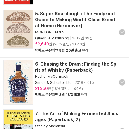
5. Super Sourdough : The Foolproof
Guide to Making World-Class Bread
at Home (Hardcover)
MORTON JAMES
Quadrille Publishing
|
2019년 09월
52,640
원 (20% 할인 / 2,640원)
택배
로 주문하면
8월 20일 출고
변경
6. Chasing the Dram : Finding the Spi
rit of Whisky (Paperback)
Rachel McCormack
Simon & Schuster Ltd
|
2018년 01월
21,950
원 (18% 할인 / 1,100원)
택배
로 주문하면
8월 18일 출고
변경
7. The Art of Making Fermented Saus
ages (Paperback, 2)
Stanley Marianski