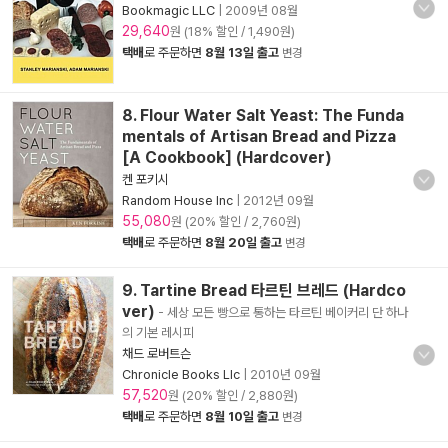
Bookmagic LLC
|
2009년 08월
29,640
원 (18% 할인 / 1,490원)
택배
로 주문하면
8월 13일 출고
변경
8. Flour Water Salt Yeast: The Funda
mentals of Artisan Bread and Pizza
[A Cookbook] (Hardcover)
켄 포키시
Random House Inc
|
2012년 09월
55,080
원 (20% 할인 / 2,760원)
택배
로 주문하면
8월 20일 출고
변경
9. Tartine Bread 타르틴 브레드 (Hardco
ver)
- 세상 모든 빵으로 통하는 타르틴 베이커리 단 하나
의 기본 레시피
채드 로버트슨
Chronicle Books Llc
|
2010년 09월
57,520
원 (20% 할인 / 2,880원)
택배
로 주문하면
8월 10일 출고
변경