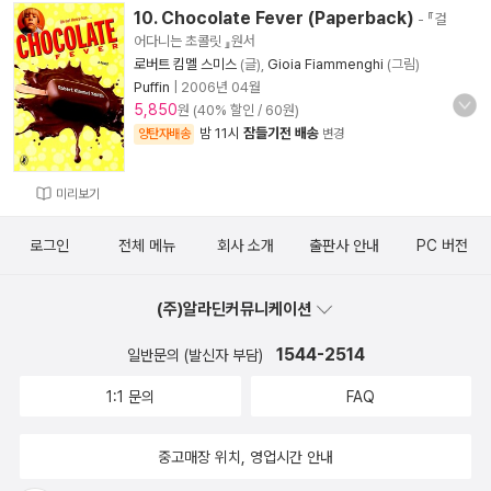
10. Chocolate Fever (Paperback)
- 『걸
어다니는 초콜릿 』원서
로버트 킴멜 스미스
(글),
Gioia Fiammenghi
(그림)
Puffin
|
2006년 04월
5,850
원 (40% 할인 / 60원)
밤 11시
잠들기전 배송
양탄자배송
변경
미리보기
로그인
전체 메뉴
회사 소개
출판사 안내
PC 버전
(주)알라딘커뮤니케이션
1544-2514
일반문의 (발신자 부담)
1:1 문의
FAQ
중고매장 위치, 영업시간 안내