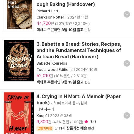
ough Baking (Hardcover)
Richard Hart
Clarkson Potter
|
2024년 11월
44,720
원 (20% 할인 / 2,240원)
택배
로 주문하면
8월 10일 출고
변경
3. Babette's Bread: Stories, Recipes,
and the Fundamental Techniques of
Artisan Bread (Hardcover)
Babette Kourelos
Touchwood Editions
|
2024년 10월
52,010
원 (18% 할인 / 2,610원)
택배
로 주문하면
8월 13일 출고
변경
4. Crying in H Mart: A Memoir (Paper
back)
- 『H마트에서 울다』원서
미셸 자우너
Knopf
|
2023년 03월
9,300
9.0
원 (43% 할인 / 100원)
밤 11시
잠들기전 배송
양탄자배송
변경