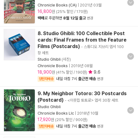
Chronicle Books (CA)
|
2021년 03월
16,800
원 (25% 할인 / 170원)
택배
로 주문하면
8월 12일 출고
변경
8. Studio Ghibli: 100 Collectible Post
cards: Final Frames from the Feature
Films (Postcards)
- 스튜디오 지브리 엽서 100
장 세트
Studio Ghibli
(사진)
Chronicle Books
|
2019년 08월
18,900
9.6
원 (41% 할인 / 190원)
내일 아침 7시
출근전 배송
양탄자배송
변경
9. My Neighbor Totoro: 30 Postcards
(Postcard)
- <이웃집 토토로> 엽서 30장 세트
Studio Ghibli
Chronicle Books Llc
|
2018년 10월
17,920
원 (20% 할인 / 900원)
내일 아침 7시
출근전 배송
양탄자배송
변경