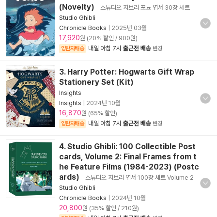
(Novelty)
- 스튜디오 지브리 포뇨 엽서 30장 세트
Studio Ghibli
Chronicle Books
|
2025년 03월
17,920
원 (20% 할인 / 900원)
내일 아침 7시
출근전 배송
양탄자배송
변경
3. Harry Potter: Hogwarts Gift Wrap
Stationery Set (Kit)
Insights
Insights
|
2024년 10월
16,870
원 (65% 할인)
내일 아침 7시
출근전 배송
양탄자배송
변경
4. Studio Ghibli: 100 Collectible Post
cards, Volume 2: Final Frames from t
he Feature Films (1984-2023) (Postc
ards)
- 스튜디오 지브리 엽서 100장 세트 Volume 2
Studio Ghibli
Chronicle Books
|
2024년 10월
20,800
원 (35% 할인 / 210원)