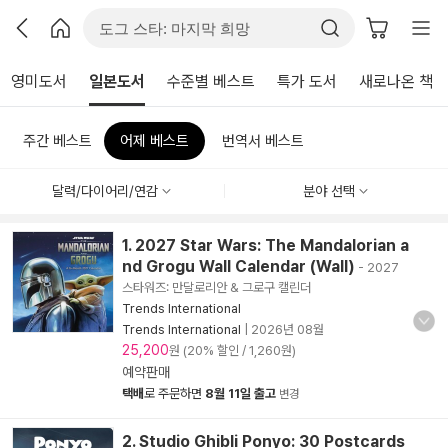
영미도서
일본도서
수준별 베스트
특가 도서
새로나온 책
주간 베스트
어제 베스트
번역서 베스트
달력/다이어리/연감
분야 선택
1. 2027 Star Wars: The Mandalorian a
nd Grogu Wall Calendar (Wall)
- 2027
스타워즈: 만달로리안 & 그로구 캘린더
Trends International
Trends International
|
2026년 08월
25,200
원 (20% 할인 / 1,260원)
예약판매
택배
로 주문하면
8월 11일 출고
변경
2. Studio Ghibli Ponyo: 30 Postcards