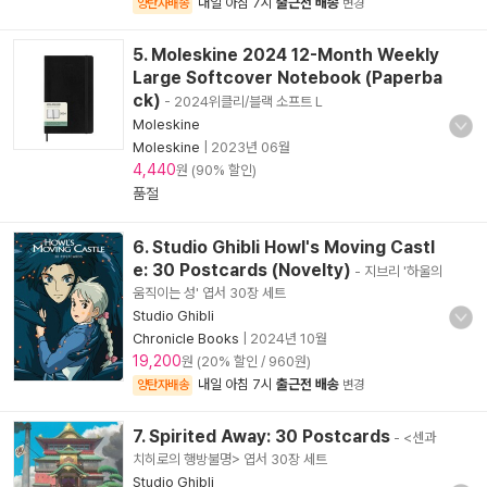
내일 아침 7시
출근전 배송
양탄자배송
변경
5. Moleskine 2024 12-Month Weekly
Large Softcover Notebook (Paperba
ck)
- 2024위클리/블랙 소프트 L
Moleskine
Moleskine
|
2023년 06월
4,440
원 (90% 할인)
품절
6. Studio Ghibli Howl's Moving Castl
e: 30 Postcards (Novelty)
- 지브리 '하울의
움직이는 성' 엽서 30장 세트
Studio Ghibli
Chronicle Books
|
2024년 10월
19,200
원 (20% 할인 / 960원)
내일 아침 7시
출근전 배송
양탄자배송
변경
7. Spirited Away: 30 Postcards
- <센과
치히로의 행방불명> 엽서 30장 세트
Studio Ghibli