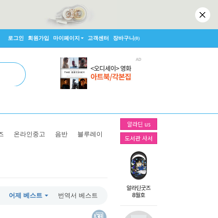
로그인
회원가입
마이페이지
고객센터
장바구니
(0)
알라딘 us
즈
온라인중고
음반
블루레이
도서관 사서
어제 베스트
번역서 베스트