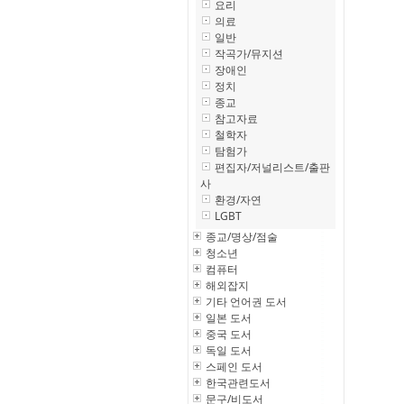
요리
의료
일반
작곡가/뮤지션
장애인
정치
종교
참고자료
철학자
탐험가
편집자/저널리스트/출판
사
환경/자연
LGBT
종교/명상/점술
청소년
컴퓨터
해외잡지
기타 언어권 도서
일본 도서
중국 도서
독일 도서
스페인 도서
한국관련도서
문구/비도서