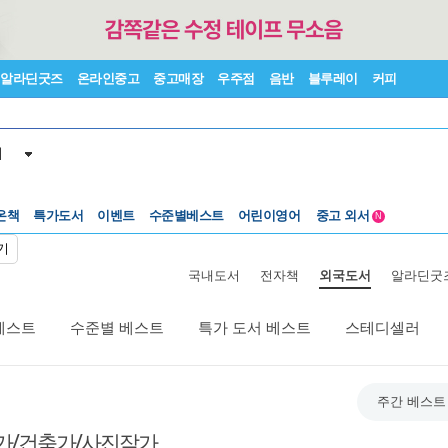
알라딘굿즈
온라인중고
중고매장
우주점
음반
블루레이
커피
서
온책
특가도서
이벤트
수준별베스트
어린이영어
중고 외서
N
Lexile®
5백원부터
기
수준별베스트
중고 외서
국내도서
전자책
외국도서
알라딘굿
베스트
수준별 베스트
특가 도서 베스트
스테디셀러
주간 베스트
가/건축가/사진작가