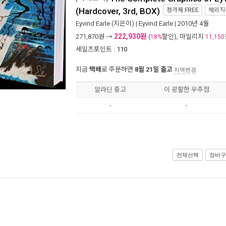
(Hardcover, 3rd, BOX)
정가제
FREE
해외직
Eyvind Earle
(지은이) |
Eyvind Earle
| 2010년 4월
222,930원
271,870
원 →
(
할인), 마일리지
18%
11,150
세일즈포인트 :
110
지금
택배
로 주문하면
8월 21일 출고
지역변경
알라딘 중고
이 광활한 우주점
-
-
전체선택
장바구