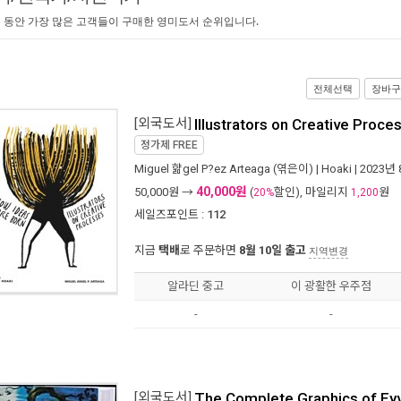
 동안 가장 많은 고객들이 구매한 영미도서 순위입니다.
전체선택
장바구
[외국도서]
Illustrators on Creative Proc
정가제
FREE
Miguel 햚gel P?ez Arteaga
(엮은이) |
Hoaki
| 2023년
40,000원
50,000
원 →
(
할인), 마일리지
원
20%
1,200
세일즈포인트 :
112
지금
택배
로 주문하면
8월 10일 출고
지역변경
알라딘 중고
이 광활한 우주점
-
-
[외국도서]
The Complete Graphics of Eyv