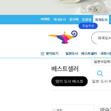
HOME
국내도서
전자책
만권당
외국도서
첫달무료
외국도
분야보기
일본도서
베스트셀러
새로나
일본어입력
베스트셀러
영미 도서 베스트
일본 도서 
예술
종합