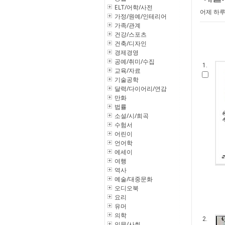
ELT/어학/사전
어제 하루
가정/원예/인테리어
가족/관계
건강/스포츠
건축/디자인
경제경영
공예/취미/수집
1.
교육/자료
기술공학
달력/다이어리/연감
만화
법률
소설/시/희곡
수험서
어린이
언어학
에세이
여행
역사
예술/대중문화
오디오북
요리
유머
의학
2.
인문/사회