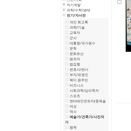
자기계발
과학/수학/생태
전기/자서전
개인 회고록
과학/기술
교육자
군사
대통령/국가원수
문학
문화유산
범죄자
법집행
변호사/판사
부자/유명인
북미 원주민
비즈니스
사회과학/심리학자
스포츠
엔터테인먼트/대중예술
여성
역사
예술가/건축가/사진작
가
왕족