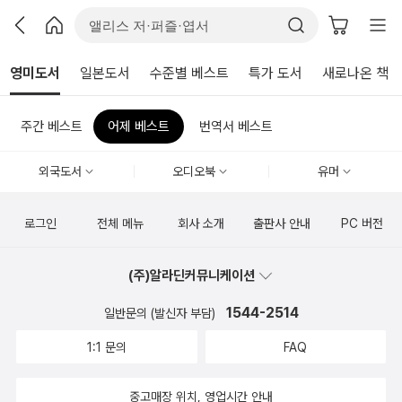
영미도서
일본도서
수준별 베스트
특가 도서
새로나온 책
주간 베스트
어제 베스트
번역서 베스트
외국도서
오디오북
유머
로그인
전체 메뉴
회사 소개
출판사 안내
PC 버전
(주)알라딘커뮤니케이션
1544-2514
일반문의 (발신자 부담)
1:1 문의
FAQ
중고매장 위치, 영업시간 안내