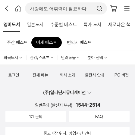
영미도서
일본도서
수준별 베스트
특가 도서
새로나온 책
주간 베스트
어제 베스트
번역서 베스트
외국도서
건강/스포츠
반려동물
분야 선택
로그인
전체 메뉴
회사 소개
출판사 안내
PC 버전
(주)알라딘커뮤니케이션
1544-2514
일반문의 (발신자 부담)
1:1 문의
FAQ
중고매장 위치, 영업시간 안내