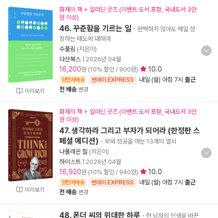
화제의 책 + 알라딘 굿즈 (이벤트 도서 포함, 국내도서 3만
원 이상)
46. 꾸준함을 기르는 일
- 완벽하지 않아도 매일 성
장하는 태도에 대하여
수풀림
(지은이)
다산북스
|
2026년 04월
16,200
10.0
원 (10% 할인 / 900원)
내일 (월) 아침 7시
출근
양탄자배송
썬데이 EXPRESS
전 배송
변경
미리보기
화제의 책 + 알라딘 굿즈 (이벤트 도서 포함, 국내도서 3만
원 이상)
47. 생각하라 그리고 부자가 되어라 (한정판 스
페셜 에디션)
- 부와 성공을 여는 13개의 열쇠
나폴레온 힐
(지은이)
하이스트
|
2026년 04월
16,920
10.0
원 (10% 할인 / 940원)
내일 (월) 아침 7시
출근
양탄자배송
썬데이 EXPRESS
미리보기
전 배송
변경
48. 폰더 씨의 위대한 하루
- 한 남자의 인생을 바꾼