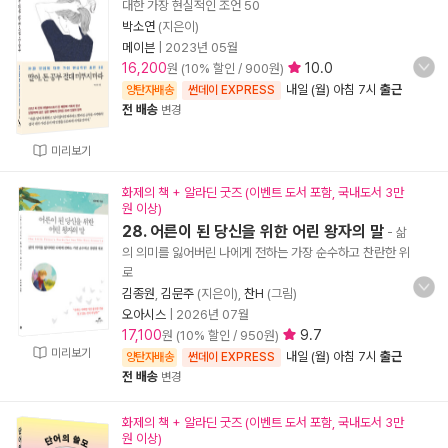
대한 가장 현실적인 조언 50
박소연
(지은이)
메이븐
|
2023년 05월
16,200
10.0
원 (10% 할인 / 900원)
내일 (월) 아침 7시
출근
양탄자배송
썬데이 EXPRESS
전 배송
변경
미리보기
화제의 책 + 알라딘 굿즈 (이벤트 도서 포함, 국내도서 3만
원 이상)
28. 어른이 된 당신을 위한 어린 왕자의 말
- 삶
의 의미를 잃어버린 나에게 전하는 가장 순수하고 찬란한 위
로
김종원
,
김문주
(지은이),
찬H
(그림)
오아시스
|
2026년 07월
17,100
9.7
원 (10% 할인 / 950원)
미리보기
내일 (월) 아침 7시
출근
양탄자배송
썬데이 EXPRESS
전 배송
변경
화제의 책 + 알라딘 굿즈 (이벤트 도서 포함, 국내도서 3만
원 이상)