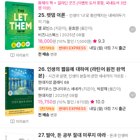
화제의 책 + 알라딘 굿즈 (이벤트 도서 포함, 국내도서 3만
원 이상)
25. 렛뎀 이론
- 인생이 ‘나’로 충만해지는 내버려두기
의 기술
멜 로빈스
(지은이),
윤효원
(옮긴이)
비즈니스북스
|
2025년 08월
18,000
9.3
원 (10% 할인 / 1,000원)
내일 (월) 아침 7시
출근
양탄자배송
썬데이 EXPRESS
전 배송
변경
미리보기
26. 인생의 짧음에 대하여 (라틴어 원전 완역
본)
- 시간과 운명, 인생의 본질에 관한 세네카의 가르침
-
현대지성 클래식 68
루키우스 안나이우스 세네카
(지은이),
박문재
(옮긴이)
현대지성
|
2025년 08월
15,750
10.0
원 (10% 할인 / 870원)
내일 (월) 아침 7시
출근
양탄자배송
썬데이 EXPRESS
전 배송
변경
미리보기
27. 딸아, 돈 공부 절대 미루지 마라
- 돈과 인생에