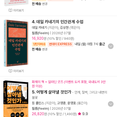
전 배송
변경
미리보기
4. 데일 카네기의 인간관계 수업
데일 카네기
(지은이),
김상현
(엮은이)
필름(Feelm)
|
2026년 07월
16,920
원 (10% 할인 / 940원)
내일 (월) 아침 7시
출근
양탄자배송
썬데이 EXPRESS
전 배송
변경
미리보기
화제의 책 + 알라딘 굿즈 (이벤트 도서 포함, 국내도서 3만
원 이상)
5. 어떻게 살아낼 것인가
- 안개, 절벽, 그리고 내면의
불꽃
짐 콜린스
(지은이),
고영훈
,
윤영호
(옮긴이)
필름(Feelm)
|
2026년 07월
26,820
9.9
원 (10% 할인 / 1,490원)