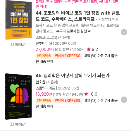
화제의 책 + 알라딘 굿즈 (이벤트 도서 포함, 국내도서 3만
원 이상)
44. 조코딩의 바이브 코딩 1인 창업 with 클로
드 코드, 수파베이스, 스트라이프
- 기획부터 엑시
트까지 코드 한 줄 없이 글로벌 매출을 만드는 1인 프로덕트
빌더 풀코스
-
누구나 프로처럼 실전 AI
조동근(조코딩)
(지은이)
한빛미디어
|
2026년 05월
미리보기
27,000
9.2
원 (10% 할인 / 1,500원)
내일 (월) 아침 7시
출근
양탄자배송
썬데이 EXPRESS
전 배송
변경
45. 심리학은 어떻게 삶의 무기가 되는가
한소원
(지은이)
스몰빅라이프
|
2026년 05월
16,920
10.0
원 (10% 할인 / 940원)
내일 (월) 아침 7시
출근
양탄자배송
썬데이 EXPRESS
전 배송
변경
미리보기