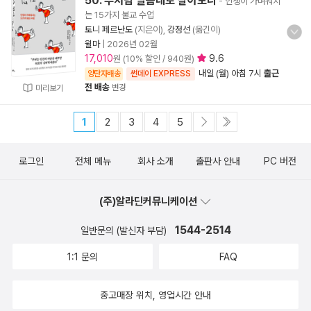
50. 부처님 말씀대로 살아보니
- 인생이 가벼워지
는 15가지 불교 수업
토니 페르난도
(지은이),
강정선
(옮긴이)
윌마
|
2026년 02월
17,010
9.6
원 (10% 할인 / 940원)
내일 (월) 아침 7시
출근
양탄자배송
썬데이 EXPRESS
전 배송
변경
미리보기
1
2
3
4
5
로그인
전체 메뉴
회사 소개
출판사 안내
PC 버전
(주)알라딘커뮤니케이션
1544-2514
일반문의 (발신자 부담)
1:1 문의
FAQ
중고매장 위치, 영업시간 안내