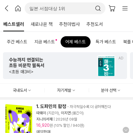
베스트셀러
새로나온 책
추천마법사
추천도서
주간 베스트
지금 베스트
어제 베스트
특가 베스트
북플
AD
초판 한정 한지 제작본!
<그리하여 어느 날 사랑이여>
국내도서
자기계발
분야 선택
1. 도파민의 함정
- 자극적일수록 더 공허해진다
따웨이
(지은이),
이지연
(옮긴이)
지니의서재
|
2026년 08월
16,920
원 (10% 할인 / 940원)
예약판매