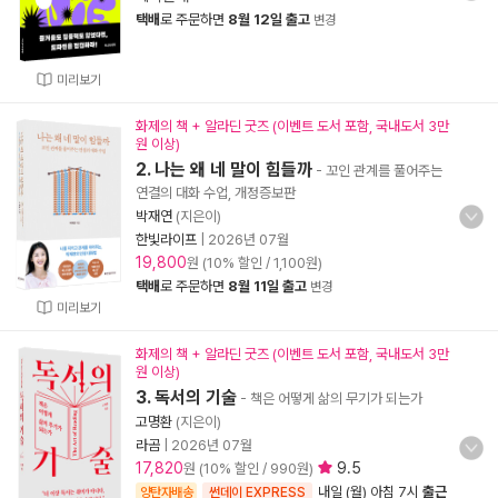
택배
로 주문하면
8월 12일 출고
변경
미리보기
화제의 책 + 알라딘 굿즈 (이벤트 도서 포함, 국내도서 3만
원 이상)
2. 나는 왜 네 말이 힘들까
- 꼬인 관계를 풀어주는
연결의 대화 수업, 개정증보판
박재연
(지은이)
한빛라이프
|
2026년 07월
19,800
원 (10% 할인 / 1,100원)
택배
로 주문하면
8월 11일 출고
변경
미리보기
화제의 책 + 알라딘 굿즈 (이벤트 도서 포함, 국내도서 3만
원 이상)
3. 독서의 기술
- 책은 어떻게 삶의 무기가 되는가
고명환
(지은이)
라곰
|
2026년 07월
17,820
9.5
원 (10% 할인 / 990원)
내일 (월) 아침 7시
출근
양탄자배송
썬데이 EXPRESS