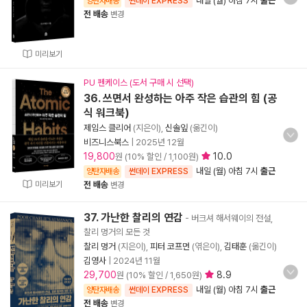
내일 (월) 아침 7시
출근
양탄자배송
썬데이 EXPRESS
전 배송
변경
미리보기
PU 펜케이스 (도서 구매 시 선택)
36. 쓰면서 완성하는 아주 작은 습관의 힘 (공
식 워크북)
제임스 클리어
(지은이),
신솔잎
(옮긴이)
비즈니스북스
|
2025년 12월
19,800
10.0
원 (10% 할인 / 1,100원)
내일 (월) 아침 7시
출근
양탄자배송
썬데이 EXPRESS
미리보기
전 배송
변경
37. 가난한 찰리의 연감
- 버크셔 해서웨이의 전설,
찰리 멍거의 모든 것
찰리 멍거
(지은이),
피터 코프먼
(엮은이),
김태훈
(옮긴이)
김영사
|
2024년 11월
29,700
8.9
원 (10% 할인 / 1,650원)
내일 (월) 아침 7시
출근
양탄자배송
썬데이 EXPRESS
전 배송
변경