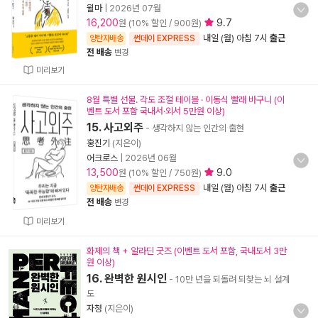
윌마
|
2026년 07월
16,200
9.7
원 (10% 할인 / 900원)
내일 (월) 아침 7시
출근
양탄자배송
썬데이 EXPRESS
전 배송
변경
미리보기
8월 특별 선물. 각도 조절 테이블 · 이동식 빨래 바구니 (이
벤트 도서 포함 국내서·외서 5만원 이상)
15. 사고외주
- 생각하지 않는 인간의 출현
홍진기
(지은이)
어크로스
|
2026년 06월
13,500
9.0
원 (10% 할인 / 750원)
내일 (월) 아침 7시
출근
양탄자배송
썬데이 EXPRESS
전 배송
변경
미리보기
화제의 책 + 알라딘 굿즈 (이벤트 도서 포함, 국내도서 3만
원 이상)
16. 완벽한 원시인
- 10만 년을 되돌려 되찾는 뇌 설계
도
자청
(지은이)