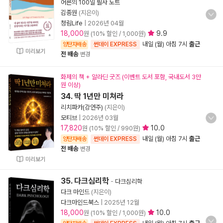
어른의 100일 필사 노트
김종원
(지은이)
청림Life
|
2026년 04월
18,000
9.9
원 (10% 할인 / 1,000원)
내일 (월) 아침 7시
출근
양탄자배송
썬데이 EXPRESS
미리보기
전 배송
변경
화제의 책 + 알라딘 굿즈 (이벤트 도서 포함, 국내도서 3만
원 이상)
34. 딱 1년만 미쳐라
리치파카(강연주)
(지은이)
모티브
|
2026년 03월
17,820
10.0
원 (10% 할인 / 990원)
내일 (월) 아침 7시
출근
양탄자배송
썬데이 EXPRESS
전 배송
변경
미리보기
35. 다크심리학
-
다크심리학
다크 마인드
(지은이)
다크마인드북스
|
2025년 12월
18,000
10.0
원 (10% 할인 / 1,000원)