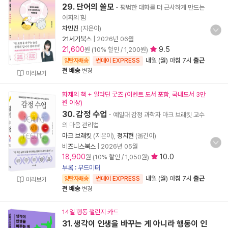
29. 단어의 쓸모
- 평범한 대화를 더 근사하게 만드는
어휘의 힘
차민진
(지은이)
21세기북스
|
2026년 06월
21,600
9.5
원 (10% 할인 / 1,200원)
내일 (월) 아침 7시
출근
양탄자배송
썬데이 EXPRESS
전 배송
변경
미리보기
화제의 책 + 알라딘 굿즈 (이벤트 도서 포함, 국내도서 3만
원 이상)
30. 감정 수업
- 예일대 감정 과학자 마크 브래킷 교수
의 마음 관리법
마크 브래킷
(지은이),
정지현
(옮긴이)
비즈니스북스
|
2026년 05월
18,900
10.0
원 (10% 할인 / 1,050원)
부록 : 무드미터
내일 (월) 아침 7시
출근
양탄자배송
썬데이 EXPRESS
미리보기
전 배송
변경
14일 행동 챌린지 카드
31. 생각이 인생을 바꾸는 게 아니라 행동이 인