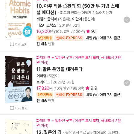
10. 아주 작은 습관의 힘 (50만 부 기념 스페
셜 에디션)
- 최고의 변화는 어떻게 만들어지는가
제임스 클리어
(지은이),
이한이
(옮긴이)
비즈니스북스
|
2019년 02월
16,200
9.1
원 (10% 할인 / 900원)
내일 (월) 아침 7시
출근
양탄자배송
썬데이 EXPRESS
전 배송
변경
미리보기
화제의 책 + 알라딘 굿즈 (이벤트 도서 포함, 국내도서 3만
원 이상)
11. 말은 운명을 데려온다
이하영
(지은이)
토네이도
|
2026년 06월
17,820
9.9
원 (10% 할인 / 990원)
내일 (월) 아침 7시
출근
양탄자배송
썬데이 EXPRESS
전 배송
변경
미리보기
화제의 책 + 알라딘 굿즈 (이벤트 도서 포함, 국내도서 3만
원 이상)
12. 질문의 격
- 옳은 방식으로 질문해야 답이 보인다