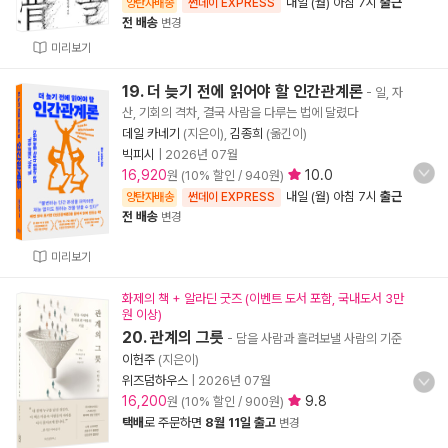
내일 (월) 아침 7시
출근
양탄자배송
썬데이 EXPRESS
전 배송
변경
미리보기
19. 더 늦기 전에 읽어야 할 인간관계론
- 일, 자
산, 기회의 격차, 결국 사람을 다루는 법에 달렸다
데일 카네기
(지은이),
김종희
(옮긴이)
빅피시
|
2026년 07월
16,920
10.0
원 (10% 할인 / 940원)
내일 (월) 아침 7시
출근
양탄자배송
썬데이 EXPRESS
전 배송
변경
미리보기
화제의 책 + 알라딘 굿즈 (이벤트 도서 포함, 국내도서 3만
원 이상)
20. 관계의 그릇
- 담을 사람과 흘려보낼 사람의 기준
이헌주
(지은이)
위즈덤하우스
|
2026년 07월
16,200
9.8
원 (10% 할인 / 900원)
택배
로 주문하면
8월 11일 출고
변경