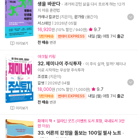
생을 바꾼다
- 과거에 갇힌 삶을 다시 흐르게 하는 12가
지 마음 훈련법
카레나 킬코인
(지은이),
문가람
(옮긴이)
서스테인
|
2026년 05월
16,920
9.7
원 (10% 할인 / 940원)
내일 (월) 아침 7시
출근
양탄자배송
썬데이 EXPRESS
전 배송
변경
미리보기
아크릴 키링
32. 제미나이 주식투자
- 이 주식 살까, 말까? 제미나
이로 시작하는 우상향 주식투자
조성호
(지은이)
길벗
|
2026년 04월
18,000
9.7
원 (10% 할인 / 1,000원)
내일 (월) 아침 7시
출근
양탄자배송
썬데이 EXPRESS
전 배송
변경
미리보기
화제의 책 + 알라딘 굿즈 (이벤트 도서 포함, 국내도서 3만
원 이상)
33. 어른의 감정을 돌보는 100일 필사 노트
-