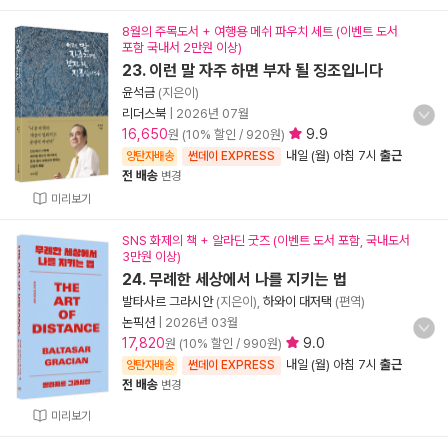
8월의 주목도서 + 여행용 메쉬 파우치 세트 (이벤트 도서
포함 국내서 2만원 이상)
23. 이런 말 자주 하면 부자 될 징조입니다
윤석금
(지은이)
리더스북
|
2026년 07월
16,650
9.9
원 (10% 할인 / 920원)
내일 (월) 아침 7시
출근
양탄자배송
썬데이 EXPRESS
전 배송
변경
미리보기
SNS 화제의 책 + 알라딘 굿즈 (이벤트 도서 포함, 국내도서
3만원 이상)
24. 무례한 세상에서 나를 지키는 법
발타사르 그라시안
(지은이),
하와이 대저택
(편역)
논픽션
|
2026년 03월
17,820
9.0
원 (10% 할인 / 990원)
내일 (월) 아침 7시
출근
양탄자배송
썬데이 EXPRESS
전 배송
변경
미리보기