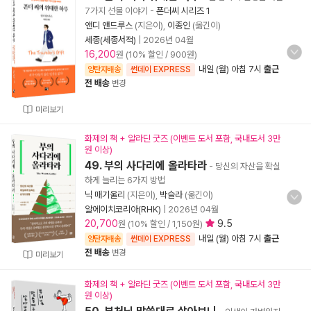
7가지 선물 이야기
-
폰더씨 시리즈 1
앤디 앤드루스
(지은이),
이종인
(옮긴이)
세종(세종서적)
|
2026년 04월
16,200
원 (10% 할인 / 900원)
내일 (월) 아침 7시
출근
양탄자배송
썬데이 EXPRESS
전 배송
변경
미리보기
화제의 책 + 알라딘 굿즈 (이벤트 도서 포함, 국내도서 3만
원 이상)
49. 부의 사다리에 올라타라
- 당신의 자산을 확실
하게 늘리는 6가지 방법
닉 매기울리
(지은이),
박슬라
(옮긴이)
알에이치코리아(RHK)
|
2026년 04월
20,700
9.5
원 (10% 할인 / 1,150원)
내일 (월) 아침 7시
출근
양탄자배송
썬데이 EXPRESS
전 배송
변경
미리보기
화제의 책 + 알라딘 굿즈 (이벤트 도서 포함, 국내도서 3만
원 이상)