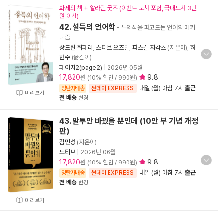
화제의 책 + 알라딘 굿즈 (이벤트 도서 포함, 국내도서 3만
원 이상)
42. 설득의 언어학
- 무의식을 파고드는 언어의 메커
니즘
상드린 쥐페레
,
스티브 오즈발
,
파스칼 지각스
(지은이),
하
현주
(옮긴이)
페이지2(page2)
|
2026년 05월
17,820
9.8
원 (10% 할인 / 990원)
내일 (월) 아침 7시
출근
양탄자배송
썬데이 EXPRESS
미리보기
전 배송
변경
43. 말투만 바꿨을 뿐인데 (10만 부 기념 개정
판)
김민성
(지은이)
모티브
|
2026년 06월
17,820
9.8
원 (10% 할인 / 990원)
내일 (월) 아침 7시
출근
양탄자배송
썬데이 EXPRESS
전 배송
변경
미리보기