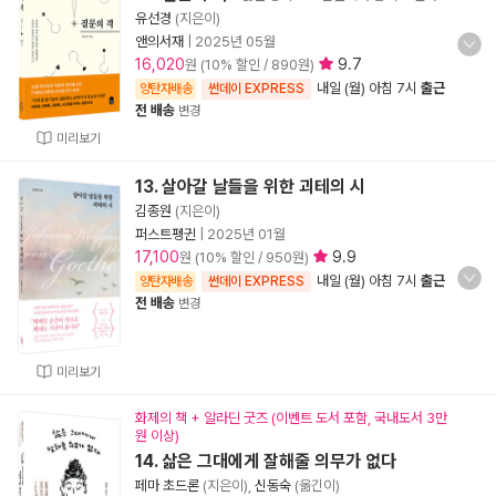
유선경
(지은이)
앤의서재
|
2025년 05월
16,020
9.7
원 (10% 할인 / 890원)
내일 (월) 아침 7시
출근
양탄자배송
썬데이 EXPRESS
전 배송
변경
미리보기
13. 살아갈 날들을 위한 괴테의 시
김종원
(지은이)
퍼스트펭귄
|
2025년 01월
17,100
9.9
원 (10% 할인 / 950원)
내일 (월) 아침 7시
출근
양탄자배송
썬데이 EXPRESS
전 배송
변경
미리보기
화제의 책 + 알라딘 굿즈 (이벤트 도서 포함, 국내도서 3만
원 이상)
14. 삶은 그대에게 잘해줄 의무가 없다
페마 초드론
(지은이),
신동숙
(옮긴이)