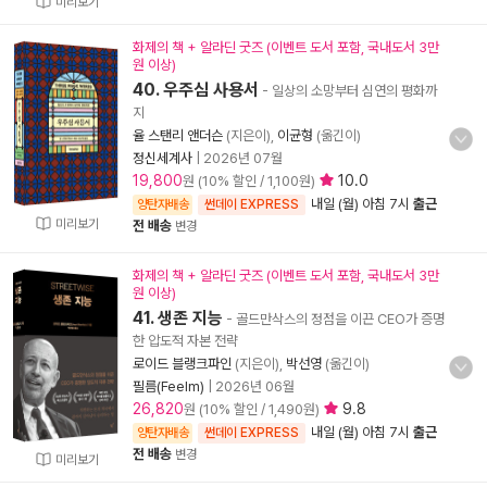
미리보기
화제의 책 + 알라딘 굿즈 (이벤트 도서 포함, 국내도서 3만
원 이상)
40. 우주심 사용서
- 일상의 소망부터 심연의 평화까
지
율 스탠리 앤더슨
(지은이),
이균형
(옮긴이)
정신세계사
|
2026년 07월
19,800
10.0
원 (10% 할인 / 1,100원)
내일 (월) 아침 7시
출근
양탄자배송
썬데이 EXPRESS
미리보기
전 배송
변경
화제의 책 + 알라딘 굿즈 (이벤트 도서 포함, 국내도서 3만
원 이상)
41. 생존 지능
- 골드만삭스의 정점을 이끈 CEO가 증명
한 압도적 자본 전략
로이드 블랭크파인
(지은이),
박선영
(옮긴이)
필름(Feelm)
|
2026년 06월
26,820
9.8
원 (10% 할인 / 1,490원)
내일 (월) 아침 7시
출근
양탄자배송
썬데이 EXPRESS
전 배송
변경
미리보기