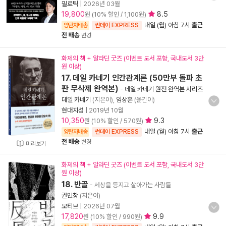
필로틱
|
2026년 03월
19,800
8.5
원 (10% 할인 / 1,100원)
내일 (월) 아침 7시
출근
양탄자배송
썬데이 EXPRESS
전 배송
변경
화제의 책 + 알라딘 굿즈 (이벤트 도서 포함, 국내도서 3만
원 이상)
17. 데일 카네기 인간관계론 (50만부 돌파 초
판 무삭제 완역본)
-
데일 카네기 원전 완역본 시리즈
데일 카네기
(지은이),
임상훈
(옮긴이)
현대지성
|
2019년 10월
10,350
9.3
원 (10% 할인 / 570원)
내일 (월) 아침 7시
출근
양탄자배송
썬데이 EXPRESS
전 배송
변경
미리보기
화제의 책 + 알라딘 굿즈 (이벤트 도서 포함, 국내도서 3만
원 이상)
18. 반골
- 세상을 등지고 살아가는 사람들
권민창
(지은이)
모티브
|
2026년 07월
17,820
9.9
원 (10% 할인 / 990원)