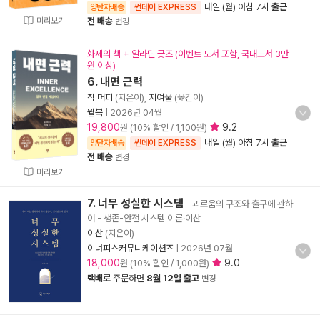
내일 (월) 아침 7시
출근
양탄자배송
썬데이 EXPRESS
미리보기
전 배송
변경
화제의 책 + 알라딘 굿즈 (이벤트 도서 포함, 국내도서 3만
원 이상)
6. 내면 근력
짐 머피
(지은이),
지여울
(옮긴이)
윌북
|
2026년 04월
19,800
9.2
원 (10% 할인 / 1,100원)
내일 (월) 아침 7시
출근
양탄자배송
썬데이 EXPRESS
전 배송
변경
미리보기
7. 너무 성실한 시스템
- 괴로움의 구조와 출구에 관하
여 - 생존-안전 시스템 이론·이산
이산
(지은이)
이너피스커뮤니케이션즈
|
2026년 07월
18,000
9.0
원 (10% 할인 / 1,000원)
택배
로 주문하면
8월 12일 출고
변경