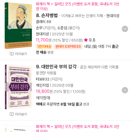
화제의 책 + 알라딘 굿즈 (이벤트 도서 포함, 국내도서 3만
원 이상)
8. 손자병법
- 이겨놓고 싸우는 인생의 지혜
-
현대지성
클래식 69
손무
(지은이),
소준섭
(옮긴이)
현대지성
|
2025년 10월
11,700
9.8
원 (10% 할인 / 650원)
내일 (월) 아침 7시
출근
양탄자배송
썬데이 EXPRESS
전 배송
변경
미리보기
9. 대한민국 부의 감각
- 같은 세상에서 다른 기회를
발견한 사람들
터보832
(지은이)
체인지업
|
2026년 09월
19,800
원 (10% 할인 / 1,100원)
예약판매
택배
로 주문하면
8월 18일 출고
변경
미리보기
화제의 책 + 알라딘 굿즈 (이벤트 도서 포함, 국내도서 3만
원 이상)