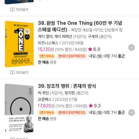
미리보기
38. 원씽 The One Thing (60만 부 기념
스페셜 에디션)
- 복잡한 세상을 이기는 단순함의 힘
게리 켈러
,
제이 파파산
(지은이),
구세희
(옮긴이)
비즈니스북스
|
2013년 08월
15,120
8.9
원 (10% 할인 / 840원)
내일 (월) 아침 7시
출근
양탄자배송
썬데이 EXPRESS
전 배송
변경
미리보기
39. 창조적 행위 : 존재의 방식
릭 루빈
(지은이),
정지현
(옮긴이)
코쿤북스
|
2023년 07월
17,820
9.3
원 (10% 할인 / 990원)
내일 (월) 아침 7시
출근
양탄자배송
썬데이 EXPRESS
전 배송
변경