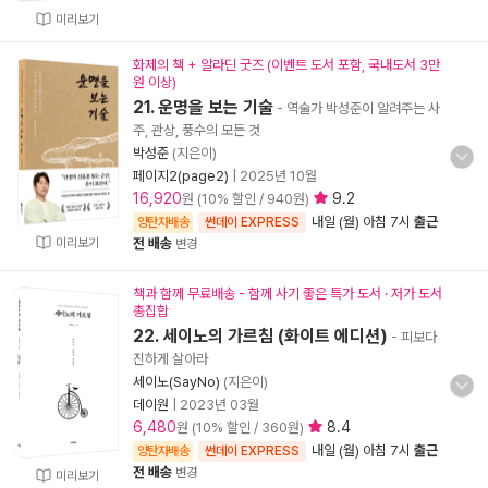
미리보기
화제의 책 + 알라딘 굿즈 (이벤트 도서 포함, 국내도서 3만
원 이상)
21. 운명을 보는 기술
- 역술가 박성준이 알려주는 사
주, 관상, 풍수의 모든 것
박성준
(지은이)
페이지2(page2)
|
2025년 10월
16,920
9.2
원 (10% 할인 / 940원)
내일 (월) 아침 7시
출근
양탄자배송
썬데이 EXPRESS
미리보기
전 배송
변경
책과 함께 무료배송 - 함께 사기 좋은 특가 도서 · 저가 도서
총집합
22. 세이노의 가르침 (화이트 에디션)
- 피보다
진하게 살아라
세이노(SayNo)
(지은이)
데이원
|
2023년 03월
6,480
8.4
원 (10% 할인 / 360원)
내일 (월) 아침 7시
출근
양탄자배송
썬데이 EXPRESS
전 배송
변경
미리보기