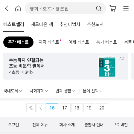
베스트셀러
새로나온 책
추천마법사
추천도서
주간 베스트
지금 베스트
어제 베스트
특가 베스트
북플
AD
수능까지 연결되는
초등 비문학 필독서
<초등 매3비>
국내도서
사회과학
법과 생활
분야 선택
16
17
18
19
20
로그인
전체 메뉴
회사 소개
출판사 안내
PC 버전