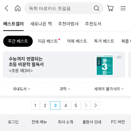
베스트셀러
새로나온 책
추천마법사
추천도서
주간 베스트
지금 베스트
어제 베스트
특가 베스트
북플
AD
초판 한정 한지 제작본
서
<그리하여 어느 날 사
국내도서
과학
세계의 불가사의
1
2
3
4
5
로그인
전체 메뉴
회사 소개
출판사 안내
PC 버전