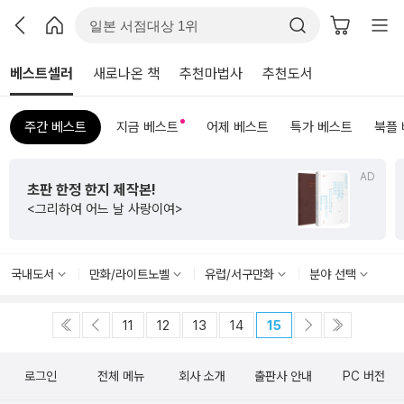
베스트셀러
새로나온 책
추천마법사
추천도서
주간 베스트
지금 베스트
어제 베스트
특가 베스트
북플
AD
초판 한정 한지 제작본!
<그리하여 어느 날 사랑이여>
국내도서
만화/라이트노벨
유럽/서구만화
분야 선택
11
12
13
14
15
로그인
전체 메뉴
회사 소개
출판사 안내
PC 버전