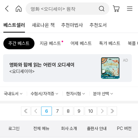
베스트셀러
새로나온 책
추천마법사
추천도서
주간 베스트
지금 베스트
어제 베스트
특가 베스트
북플
AD
영화와 함께 읽는 어린이 오디세이
<오디세이아>
국내도서
수험서/자격증
한자시험
분야 선택
6
7
8
9
10
로그인
전체 메뉴
회사 소개
출판사 안내
PC 버전