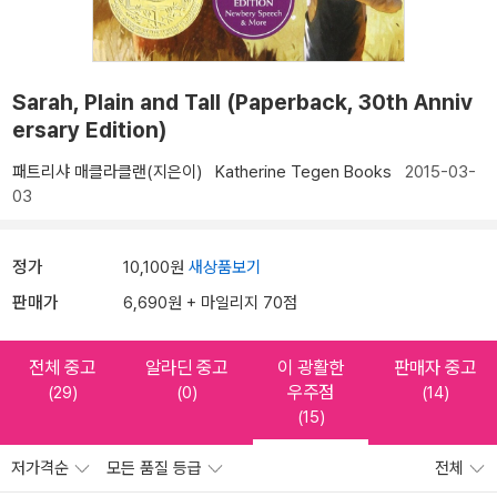
Sarah, Plain and Tall (Paperback, 30th Anniv
ersary Edition)
패트리샤 매클라클랜(지은이)
Katherine Tegen Books
2015-03-
03
정가
10,100원
새상품보기
판매가
6,690원 + 마일리지 70점
전체 중고
알라딘 중고
이 광활한
판매자 중고
우주점
(29)
(0)
(14)
(15)
저가격순
모든 품질 등급
전체