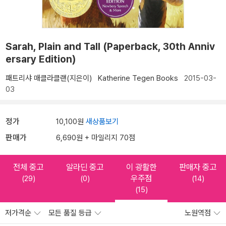
Sarah, Plain and Tall (Paperback, 30th Anniv
ersary Edition)
패트리샤 매클라클랜(지은이)
Katherine Tegen Books
2015-03-
03
정가
10,100원
새상품보기
판매가
6,690원 + 마일리지 70점
전체 중고
알라딘 중고
이 광활한
판매자 중고
우주점
(29)
(0)
(14)
(15)
저가격순
모든 품질 등급
노원역점