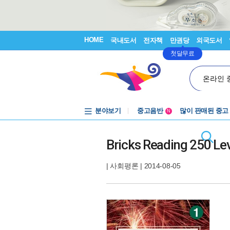
HOME
국내도서
전자책
만권당
외국도서
첫달무료
온라인 
분야보기
중고음반
많이 판매된 중고
N
1천원부터
중고음반
Bricks Reading 250 Lev
|
사회평론
| 2014-08-05