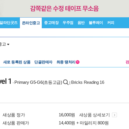
알라딘굿즈
중고매장
우주점
음반
블루레이
커피
온라인중고
중고
새로 등록된 상품
단골판매자
최종 땡처리
N
el 1
Primary G5-G6(초등고급)
Bricks Reading 16
-
|
새상품 정가
16,000원
새상품 상세보기
새상품 판매가
14,400원 + 마일리지 800원