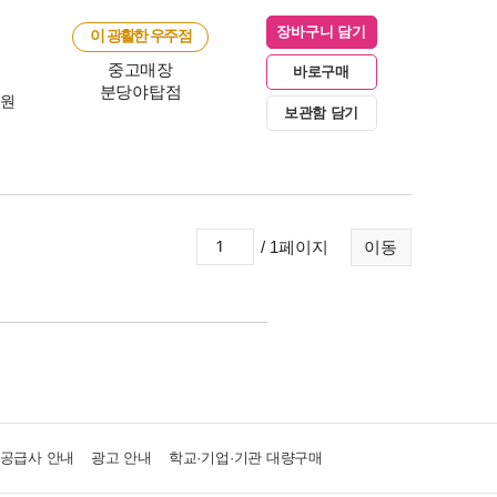
장바구니 담기
이 광활한 우주점
중고매장
바로구매
분당야탑점
0원
보관함 담기
/ 1페이지
이동
·공급사 안내
광고 안내
학교·기업·기관 대량구매