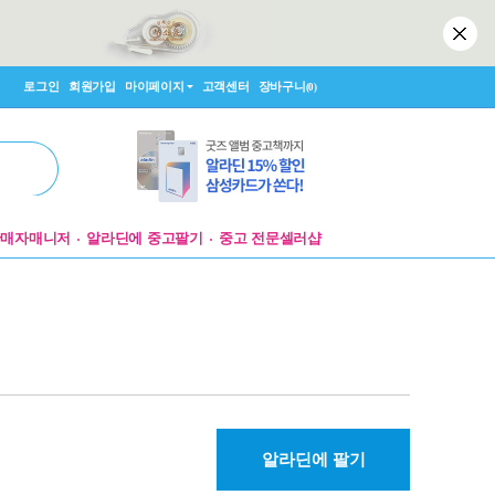
로그인
회원가입
마이페이지
고객센터
장바구니
(0)
판매자매니저
알라딘에 중고팔기
중고 전문셀러샵
알라딘에 팔기