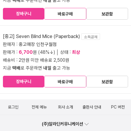
지금
택배
로 주문하면
내일
출고 가능
장바구니
바로구매
보관함
[중고] Seven Blind Mice (Paperback)
소득공제
판매자 :
중고매장 인천구월점
판매가 :
6,700
원 (48%↓) │ 상태 :
최상
배송비 : 2만원 미만 배송료 2,500원
지금
택배
로 주문하면
내일
출고 가능
장바구니
바로구매
보관함
로그인
전체 메뉴
회사 소개
출판사 안내
PC 버전
(주)알라딘커뮤니케이션