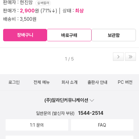
판매자 : 현진맘
실버셀러
판매가 :
2,900
원 (71%↓) │ 상태 :
최상
배송비 : 3,500원
장바구니
바로구매
보관함
1 / 5
로그인
전체 메뉴
회사 소개
출판사 안내
PC 버전
(주)알라딘커뮤니케이션
1544-2514
일반문의 (발신자 부담)
1:1 문의
FAQ