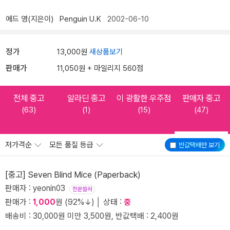
에드 영(지은이)
Penguin U.K
2002-06-10
정가
13,000원
새상품보기
판매가
11,050원 + 마일리지 560점
전체 중고
알라딘 중고
이 광활한 우주점
판매자 중고
(63)
(1)
(15)
(47)
저가격순
모든 품질 등급
반값택배
만 보기
[중고] Seven Blind Mice (Paperback)
판매자 : yeonin03
전문셀러
판매가 :
1,000
원 (92%↓) │ 상태 :
중
배송비 : 30,000원 미만 3,500원, 반값택배 : 2,400원