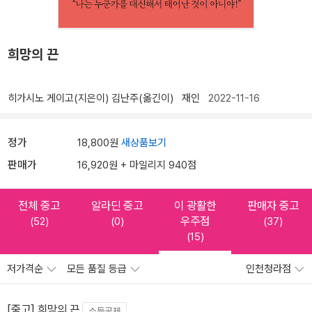
희망의 끈
히가시노 게이고(지은이)
김난주(옮긴이)
재인
2022-11-16
정가
18,800원
새상품보기
판매가
16,920원 + 마일리지 940점
전체 중고
알라딘 중고
이 광활한
판매자 중고
우주점
(52)
(0)
(37)
(15)
저가격순
모든 품질 등급
인천청라점
[중고] 희망의 끈
소득공제