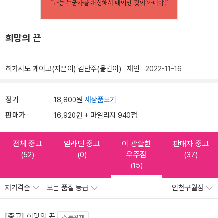
희망의 끈
히가시노 게이고(지은이)
김난주(옮긴이)
재인
2022-11-16
정가
18,800원
새상품보기
판매가
16,920원 + 마일리지 940점
전체 중고
알라딘 중고
이 광활한
판매자 중고
우주점
(52)
(0)
(37)
(15)
저가격순
모든 품질 등급
인천구월점
[중고] 희망의 끈
소득공제