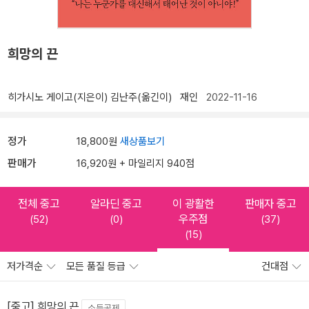
희망의 끈
히가시노 게이고(지은이)
김난주(옮긴이)
재인
2022-11-16
정가
18,800원
새상품보기
판매가
16,920원 + 마일리지 940점
전체 중고
알라딘 중고
이 광활한
판매자 중고
우주점
(52)
(0)
(37)
(15)
저가격순
모든 품질 등급
건대점
[중고] 희망의 끈
소득공제