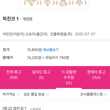
파친코 1
- 개정판
이민진(지은이)
신승미(옮긴이)
인플루엔셜(주)
2022-07-27
정가
15,800원
새상품보기
판매가
14,220원 + 마일리지 790점
전체 중고
알라딘 중고
이 광활한
판매자 중고
우주점
(169)
(0)
(154)
(15)
저가격순
모든 품질 등급
강서홈플러스점
[중고] 파친코 1
소득공제