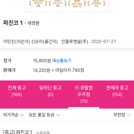
파친코 1
- 개정판
이민진(지은이)
신승미(옮긴이)
인플루엔셜(주)
2022-07-27
정가
15,800원
새상품보기
판매가
14,220원 + 마일리지 790점
전체 중고
알라딘 중고
이 광활한
판매자 중고
우주점
(169)
(0)
(154)
(15)
저가격순
모든 품질 등급
부천점
[중고] 파친코 1
소득공제