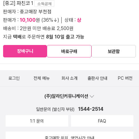
[중고] 파친코 1
소득공제
판매자 :
중고매장 부천점
판매가 :
10,100
원 (36%↓) │ 상태 :
상
배송비 : 2만원 미만 배송료 2,500원
지금
택배
로 주문하면
8월 10일 출고 가능
장바구니
바로구매
보관함
로그인
전체 메뉴
회사 소개
출판사 안내
PC 버전
(주)알라딘커뮤니케이션
1544-2514
일반문의 (발신자 부담)
1:1 문의
FAQ
중고매장 위치, 영업시간 안내