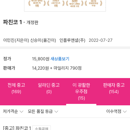
파친코 1
- 개정판
이민진(지은이)
신승미(옮긴이)
인플루엔셜(주)
2022-07-27
정가
15,800원
새상품보기
판매가
14,220원 + 마일리지 790점
전체 중고
알라딘 중고
이 광활한
판매자 중고
우주점
(169)
(0)
(154)
(15)
저가격순
모든 품질 등급
이수역점
[중고] 파친코 1
소득공제