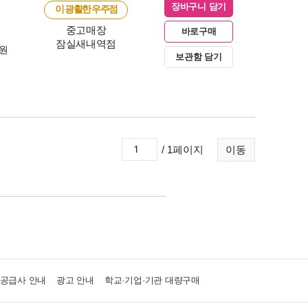
장바구니 담기
이 광활한 우주점
중고매장
바로구매
잠실새내역점
0원
보관함 담기
/ 1페이지
이동
·공급사 안내
광고 안내
학교·기업·기관 대량구매