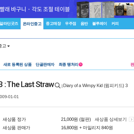
알라딘굿즈
중고매장
우주점
음반
블루레이
커피
온라인중고
중고
새로 등록된 상품
단골판매자
최종 땡처리
N
3 : The Last Straw
Diary of a Wimpy Kid (윔피키드) 3
|
2009-01-01
새상품 정가
21,000원 (절판)
새상품 상세보기
새상품 판매가
16,800원 + 마일리지 840원