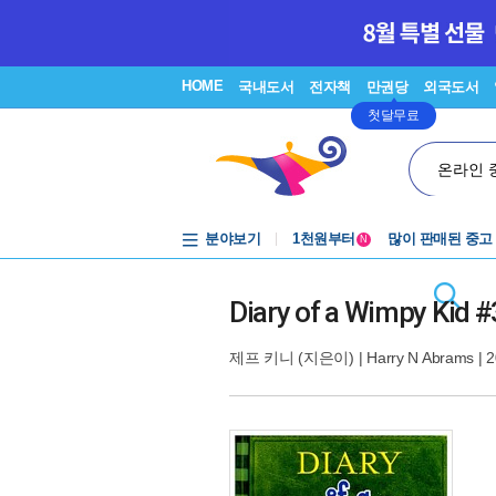
HOME
국내도서
전자책
만권당
외국도서
첫달무료
온라인 
중고음반
분야보기
1천원부터
많이 판매된 중고
N
중고음반
Diary of a Wimpy Kid #
제프 키니
(지은이) |
Harry N Abrams
| 