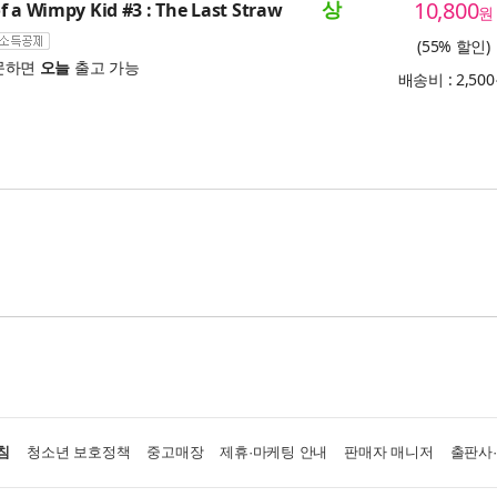
상
10,800
f a Wimpy Kid #3 : The Last Straw
원
(55% 할인)
문하면
오늘
출고 가능
배송비 : 2,50
침
청소년 보호정책
중고매장
제휴·마케팅 안내
판매자 매니저
출판사