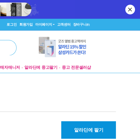
로그인
회원가입
마이페이지
고객센터
장바구니
(0)
판매자매니저
알라딘에 중고팔기
중고 전문셀러샵
알라딘에 팔기